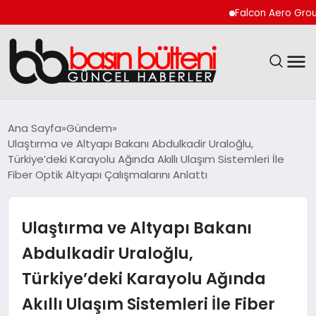
Falcon Aero Group, Küre
ANASAYFA
Ana Sayfa
Gündem
Ulaştırma ve Altyapı Bakanı Abdulkadir Uraloğlu,
GÜNCEL
Türkiye’deki Karayolu Ağında Akıllı Ulaşım Sistemleri İle
Fiber Optik Altyapı Çalışmalarını Anlattı
EKONOMI
Ulaştırma ve Altyapı Bakanı
MAGAZIN
Abdulkadir Uraloğlu,
SAĞLIK
Türkiye’deki Karayolu Ağında
SPOR
Akıllı Ulaşım Sistemleri İle Fiber