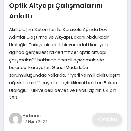
Optik Altyapı Çalışmalarını
TEKNOLOJI
Anlattı
YAŞAM
Akıllı Ulaşım Sistemleri İle Karayolu Ağında Dev
Adımlar Ulaştırma ve Altyapı Bakanı Abdulkadir
GÜNDEM
Uraloğlu, Türkiye’nin dört bir yanındaki karayolu
ağında gerçekleştirdikleri **fiber optik altyapı
çalışmaları** hakkında önemli açıklamalarda
bulundu. Karayolları Genel Müdürlüğü
sorumluluğundaki yollarda, **yerli ve milli akıllı ulaşım
ağı sistemini** hayata geçirdiklerini belirten Bakan
Uraloğlu, Türkiye’deki devlet ve il yolu ağının 64 bin
768…
Haberci
Paylaş
22 Ekim 2024