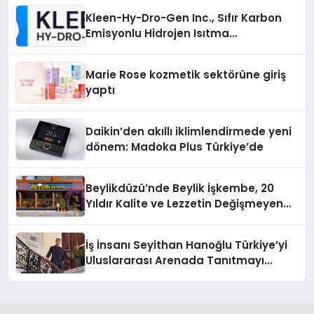
Kleen-Hy-Dro-Gen Inc., Sıfır Karbon
Emisyonlu Hidrojen Isıtma
Teknolojisinde ISO ve TSSA
Düzenleyici Onaylarını Aldı
Marie Rose kozmetik sektörüne giriş
yaptı
Daikin’den akıllı iklimlendirmede yeni
dönem: Madoka Plus Türkiye’de
Beylikdüzü’nde Beylik İşkembe, 20
Yıldır Kalite ve Lezzetin Değişmeyen
Adresi
İş İnsanı Seyithan Hanoğlu Türkiye’yi
Uluslararası Arenada Tanıtmayı
Hedefliyor