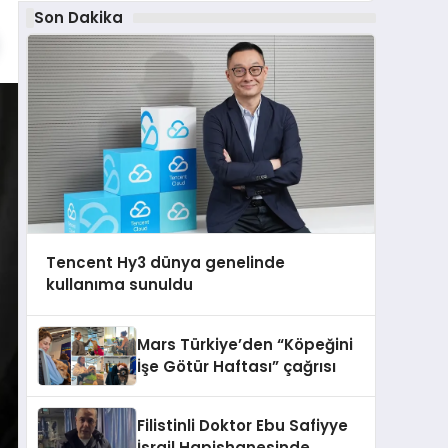
Son Dakika
Tencent Hy3 dünya genelinde
kullanıma sunuldu
Mars Türkiye’den “Köpeğini
İşe Götür Haftası” çağrısı
Filistinli Doktor Ebu Safiyye
İsrail Hapishanesinde