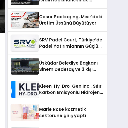
İşkence Görüyor
Cesur Packaging, Mısır’daki
Üretim Üssünü Büyütüyor
SRV Padel Court, Türkiye’de
Padel Yatırımlarının Güçlü
Markası Olmayı Sürdürüyor
Üsküdar Belediye Başkanı
Sinem Dedetaş ve 3 kişi
tutuklandı
Kleen-Hy-Dro-Gen Inc., Sıfır
Karbon Emisyonlu Hidrojen
Isıtma Teknolojisinde ISO ve
TSSA Düzenleyici Onaylarını
Marie Rose kozmetik
Aldı
sektörüne giriş yaptı