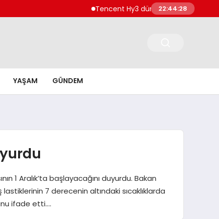
Tencent Hy3 dünya genelinde kullanıma su
22:44:29
YAŞAM
GÜNDEM
uyurdu
nın 1 Aralık’ta başlayacağını duyurdu. Bakan
lastiklerinin 7 derecenin altındaki sıcaklıklarda
nu ifade etti….