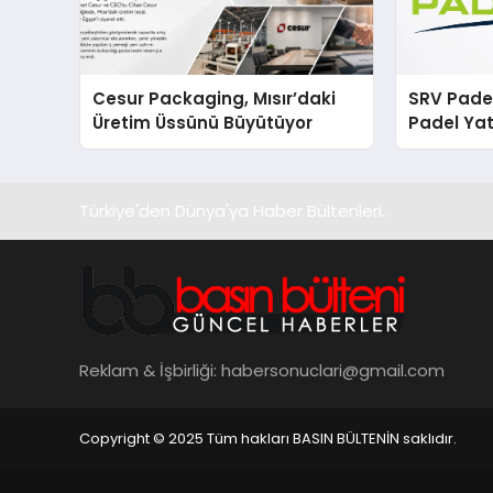
Cesur Packaging, Mısır’daki
SRV Padel
Üretim Üssünü Büyütüyor
Padel Yat
Markası 
Türkiye'den Dünya'ya Haber Bültenleri..
Reklam & İşbirliği:
habersonuclari@gmail.com
Copyright © 2025 Tüm hakları BASIN BÜLTENİN saklıdır.