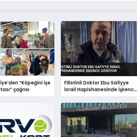
iye’den “Köpeğini İşe
Filistinli Doktor Ebu Safiyye
tası” çağrısı
İsrail Hapishanesinde İşkenc
Görüyor