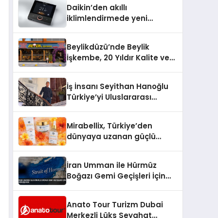
Daikin’den akıllı
iklimlendirmede yeni
dönem: Madoka Plus
Türkiye’de
Beylikdüzü’nde Beylik
İşkembe, 20 Yıldır Kalite ve
Lezzetin Değişmeyen Adresi
İş İnsanı Seyithan Hanoğlu
Türkiye’yi Uluslararası
Arenada Tanıtmayı
Hedefliyor
Mirabellix, Türkiye’den
dünyaya uzanan güçlü
büyümesini sürdürüyor
İran Umman ile Hürmüz
Boğazı Gemi Geçişleri İçin
Görüşüyor
Anato Tour Turizm Dubai
Merkezli Lüks Seyahat