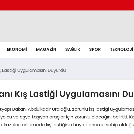
EKONOMI
MAGAZIN
SAĞLIK
SPOR
TEKNOLOJI
ş Lastiği Uygulamasını Duyurdu
anı Kış Lastiği Uygulamasını D
apı Bakanı Abdulkadir Uraloğlu, zorunlu kış lastiği uygulaması
lcu ve eşya taşıyan araçlar için zorunlu olacağını belirtti. Kış 
lu, kazaları önlemede kış lastiğinin hayati öneme sahip olduğu