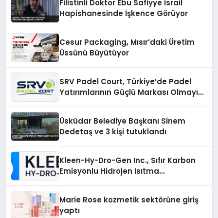
Filistinli Doktor Ebu Safiyye İsrail
Hapishanesinde İşkence Görüyor
Cesur Packaging, Mısır’daki Üretim
Üssünü Büyütüyor
SRV Padel Court, Türkiye’de Padel
Yatırımlarının Güçlü Markası Olmayı
Sürdürüyor
Üsküdar Belediye Başkanı Sinem
Dedetaş ve 3 kişi tutuklandı
Kleen-Hy-Dro-Gen Inc., Sıfır Karbon
Emisyonlu Hidrojen Isıtma
Teknolojisinde ISO ve TSSA
Düzenleyici Onaylarını Aldı
Marie Rose kozmetik sektörüne giriş
yaptı