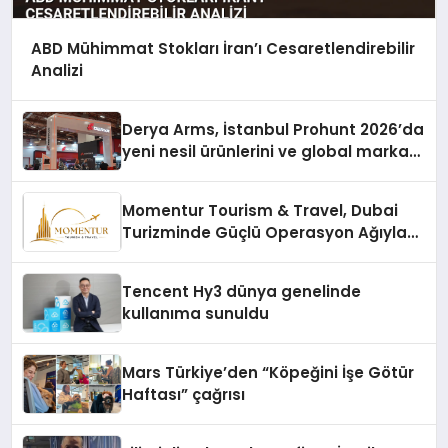
ABD Mühimmat Stokları İran’ı Cesaretlendirebilir
Analizi
Derya Arms, İstanbul Prohunt 2026’da
yeni nesil ürünlerini ve global marka
vizyonunu sergiledi
Momentur Tourism & Travel, Dubai
Turizminde Güçlü Operasyon Ağıyla
Fark Yaratıyor
Tencent Hy3 dünya genelinde
kullanıma sunuldu
Mars Türkiye’den “Köpeğini İşe Götür
Haftası” çağrısı