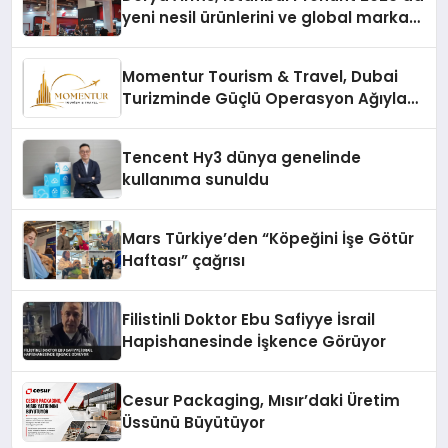
yeni nesil ürünlerini ve global marka
vizyonunu sergiledi
Momentur Tourism & Travel, Dubai
Turizminde Güçlü Operasyon Ağıyla
Fark Yaratıyor
Tencent Hy3 dünya genelinde
kullanıma sunuldu
Mars Türkiye’den “Köpeğini İşe Götür
Haftası” çağrısı
Filistinli Doktor Ebu Safiyye İsrail
Hapishanesinde İşkence Görüyor
Cesur Packaging, Mısır’daki Üretim
Üssünü Büyütüyor