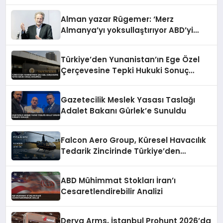
Lakaplar Dikkat Çekti
Alman yazar Rügemer: ‘Merz
Almanya’yı yoksullaştırıyor ABD’yi
zenginleştiriyor’
Türkiye’den Yunanistan’ın Ege Özel
Çerçevesine Tepki Hukuki Sonuç
Doğurmaz
Gazetecilik Meslek Yasası Taslağı
Adalet Bakanı Gürlek’e Sunuldu
Falcon Aero Group, Küresel Havacılık
Tedarik Zincirinde Türkiye’den
Dünyaya Açılıyor
ABD Mühimmat Stokları İran’ı
Cesaretlendirebilir Analizi
Derya Arms, İstanbul Prohunt 2026’da