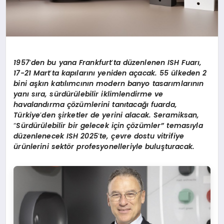
1957
’
den bu yana Frankfurt
’
ta d
üzenlenen ISH Fuarı,
17-21 Mart
’
ta kapılarını yeniden açacak. 55 ülkeden 2
bini aşkın katılımcının modern banyo tasarımlarının
yanı sıra, sürdürülebilir iklimlendirme ve
havalandı
rma
çözümlerini tanıtacağı fuarda,
Türkiye
’
den şirketler de yerini alacak. Seramiksan,
“
Sürdürülebilir bir gelecek için çözümler”
temas
ıyla
düzenlenecek ISH 2025
’
te, çevre dostu vitrifiye
ürünlerini sekt
ö
r profesyonelleriyle buluşturacak.