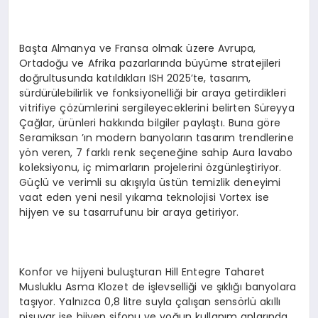
Başta Almanya ve Fransa olmak üzere Avrupa,
Ortadoğu ve Afrika pazarlarında büyüme stratejileri
doğrultusunda katıldıkları ISH 2025’te, tasarım,
sürdürülebilirlik ve fonksiyonelliği bir araya getirdikleri
vitrifiye çözümlerini sergileyeceklerini belirten Süreyya
Çağlar, ürünleri hakkında bilgiler paylaştı. Buna göre
Seramiksan ’ın modern banyoların tasarım trendlerine
yön veren, 7 farklı renk seçeneğine sahip Aura lavabo
koleksiyonu, iç mimarların projelerini özgünleştiriyor.
Güçlü ve verimli su akışıyla üstün temizlik deneyimi
vaat eden yeni nesil yıkama teknolojisi Vortex ise
hijyen ve su tasarrufunu bir araya getiriyor.
Konfor ve hijyeni buluşturan Hill Entegre Taharet
Musluklu Asma Klozet de işlevselliği ve şıklığı banyolara
taşıyor. Yalnızca 0,8 litre suyla çalışan sensörlü akıllı
pisuvar ise hijyen sifonu ve yoğun kullanım anlarında