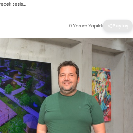
recek tesis…
0 Yorum Yapıldı
Paylaş