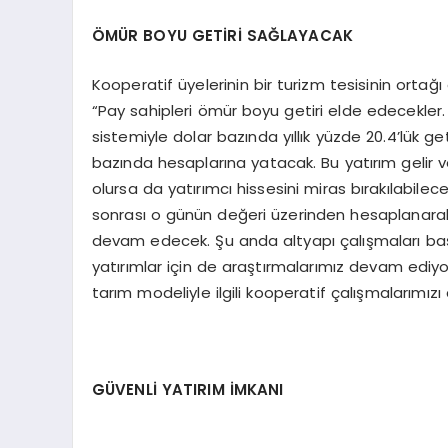
ÖMÜR BOYU GETİRİ SAĞLAYACAK
Kooperatif üyelerinin bir turizm tesisinin ortağ
“Pay sahipleri ömür boyu getiri elde edecekler. B
sistemiyle dolar bazında yıllık yüzde 20.4’lük ge
bazında hesaplarına yatacak. Bu yatırım gelir 
olursa da yatırımcı hissesini miras bırakılabilece
sonrası o günün değeri üzerinden hesaplanarak
devam edecek. Şu anda altyapı çalışmaları başla
yatırımlar için de araştırmalarımız devam ediy
tarım modeliyle ilgili kooperatif çalışmalarımız
GÜVENLİ YATIRIM İMKANI