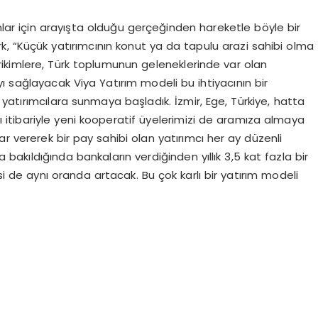
anlar için arayışta olduğu gerçeğinden hareketle böyle bir
ürk, “Küçük yatırımcının konut ya da tapulu arazi sahibi olma
birikimlere, Türk toplumunun geleneklerinde var olan
ayı sağlayacak Viya Yatırım modeli bu ihtiyacının bir
le yatırımcılara sunmaya başladık. İzmir, Ege, Türkiye, hatta
ı itibariyle yeni kooperatif üyelerimizi de aramıza almaya
ar vererek bir pay sahibi olan yatırımcı her ay düzenli
 bakıldığında bankaların verdiğinden yıllık 3,5 kat fazla bir
isi de aynı oranda artacak. Bu çok karlı bir yatırım modeli