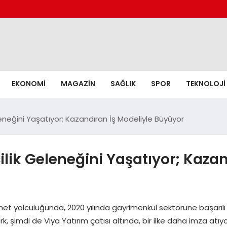
EKONOMI
MAGAZIN
SAĞLIK
SPOR
TEKNOLOJI
leneğini Yaşatıyor; Kazandıran İş Modeliyle Büyüyor
ilik Geleneğini Yaşatıyor; Kazan
yolculuğunda, 2020 yılında gayrimenkul sektörüne başarılı bir
, şimdi de Viya Yatırım çatısı altında, bir ilke daha imza atıy