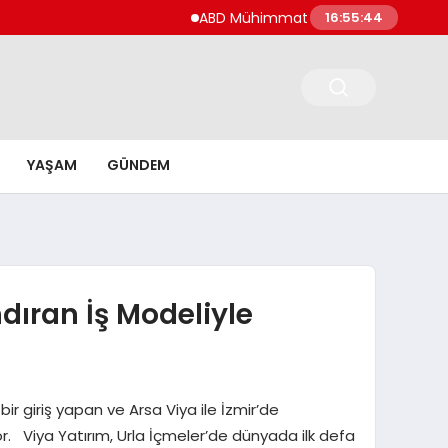
ABD Mühimmat Stokları İran’ı Cesaretlendirebil
16:55:45
YAŞAM
GÜNDEM
dıran İş Modeliyle
 giriş yapan ve Arsa Viya ile İzmir’de
or. Viya Yatırım, Urla İçmeler’de dünyada ilk defa