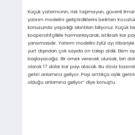
Küçük yatırımcının, risk taşımayan, güvenli lim
yatırım modelini geliştirdiklerini belirten Kocat
konusunda yaşadığı sıkıntıları biliyoruz. Küçük 
kooperatifçilikle harmanlayarak, istikrarlı kar p
yansımasıdır. Yatırım modelini Eylül ayı itibariy
yurt dışından çok sayıda ön talep aldık. Ekim ay
başlayacağız. Bir örnek verecek olursak, bin dol
olarak 17 dolar kar payı alacak. Bu döviz bazında
getiri anlamına geliyor. Payı arttıkça aylık getir
olduğu anlamına geliyor” diye konuştu.