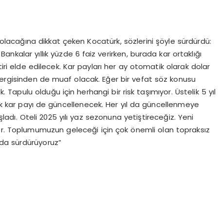
ı olacağına dikkat çeken Kocatürk, sözlerini şöyle sürdürdü:
ankalar yıllık yüzde 6 faiz verirken, burada kar ortaklığı
tiri elde edilecek. Kar payları her ay otomatik olarak dolar
vergisinden de muaf olacak. Eğer bir vefat söz konusu
k. Tapulu olduğu için herhangi bir risk taşımıyor. Üstelik 5 yıl
 kar payı de güncellenecek. Her yıl da güncellenmeye
dı. Oteli 2025 yılı yaz sezonuna yetiştireceğiz. Yeni
or. Toplumumuzun geleceği için çok önemli olan topraksız
ı da sürdürüyoruz”