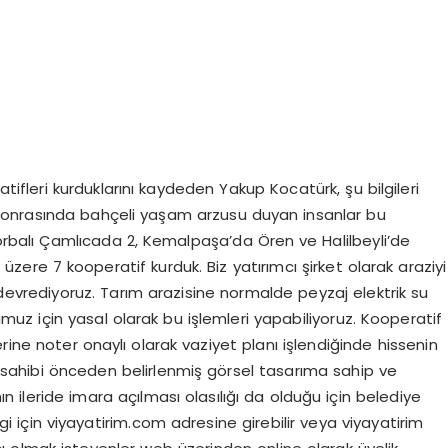
tifleri kurduklarını kaydeden Yakup Kocatürk, şu bilgileri
sonrasında bahçeli yaşam arzusu duyan insanlar bu
, Torbalı Çamlıcada 2, Kemalpaşa’da Ören ve Halilbeyli’de
zere 7 kooperatif kurduk. Biz yatırımcı şirket olarak araziyi
devrediyoruz. Tarım arazisine normalde peyzaj elektrik su
z için yasal olarak bu işlemleri yapabiliyoruz. Kooperatif
rine noter onaylı olarak vaziyet planı işlendiğinde hissenin
 sahibi önceden belirlenmiş görsel tasarıma sahip ve
 ileride imara açılması olasılığı da olduğu için belediye
ilgi için viyayatirim.com adresine girebilir veya viyayatirim