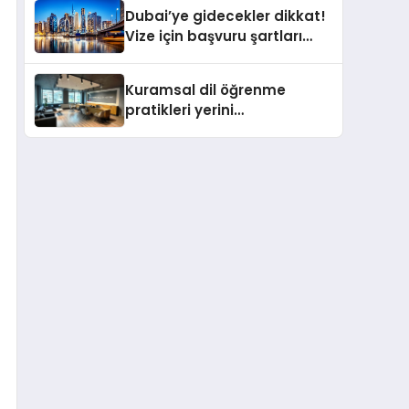
Gerçekleştirildi
Dubai’ye gidecekler dikkat!
Vize için başvuru şartları
değişti
Kuramsal dil öğrenme
pratikleri yerini
performansa dayalı
iletişime bırakıyor