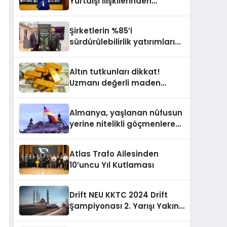
Yurtdışı İlişkilerinden
Sorumlu Genel Başkan
Yardımcısı Oldu
Şirketlerin %85’i
sürdürülebilirlik yatırımlarını
artırdı
Altın tutkunları dikkat!
Uzmanı değerli maden
yatırımcılarını uyardı!
Almanya, yaşlanan nüfusun
yerine nitelikli göçmenlere
kapılarını açıyor
Atlas Trafo Ailesinden
10’uncu Yıl Kutlaması
Drift NEU KKTC 2024 Drift
Şampiyonası 2. Yarışı Yakın
Doğu Kampüsünde