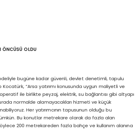
İN ÖNCÜSÜ OLDU
modeliyle bugüne kadar güvenli, devlet denetimli, tapulu
p Kocatürk, “Arsa yatırımı konusunda uygun maliyetli ve
eratif ile birlikte peyzaj, elektrik, su bağlantısı gibi altyapı
 Burada normalde alamayacakları hizmeti ve küçük
nabiliyoruz. Her yatırımcının tapusunun olduğu bu
ümkün. Bu konutlar metrekare olarak da fazla alan
 böylece 200 metrekareden fazla bahçe ve kullanım alanına