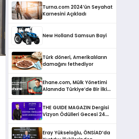
Turna.com 2024’ün Seyahat
Karnesini Açıkladı
New Holland Samsun Bayi
Türk döneri, Amerikalıların
damağını fethediyor
Ehane.com, Mülk Yönetimi
Alanında Türkiye’de Bir İlki
Gerçekleştirmek İçin
Yayında
THE GUIDE MAGAZIN Dergisi
Vizyon Ödülleri Gecesi 24
Aralık’ta
Eray Yükseloğlu, ÖNSİAD’da