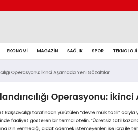
EKONOMI
MAGAZIN
SAĞLIK
SPOR
TEKNOLOJI
cılığı Operasyonu: İkinci Aşamada Yeni Gözaltılar
andırıcılığı Operasyonu: İkinci
şsavcılığı tarafından yürütülen “devre mülk tatili” adıyla yap
e faaliyet gösteren bir termal otelin, “Ücretsiz tatil kazandın
ına izin vermediği, aidat ödemek istemeyenleri ise icra ile teh