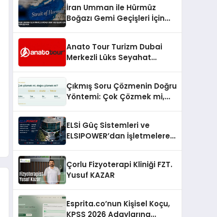
İran Umman ile Hürmüz
Boğazı Gemi Geçişleri İçin
Görüşüyor
Anato Tour Turizm Dubai
Merkezli Lüks Seyahat
Hizmetleriyle Küresel
Turizmde Öne Çıkıyor
Çıkmış Soru Çözmenin Doğru
Yöntemi: Çok Çözmek mi,
Doğru Çözmek mi?
ELSİ Güç Sistemleri ve
ELSIPOWER’dan İşletmelere
Güvenilir Enerji Çözümleri
Çorlu Fizyoterapi Kliniği FZT.
Yusuf KAZAR
Esprita.co’nun Kişisel Koçu,
KPSS 2026 Adaylarına