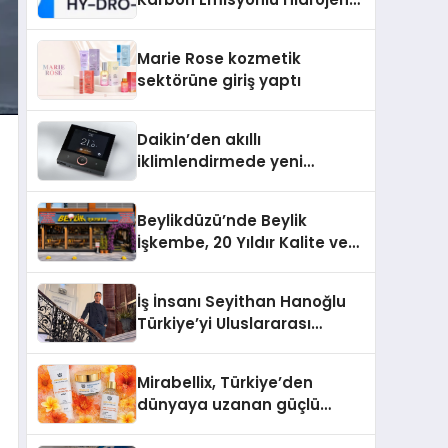
Isıtma Teknolojisinde ISO ve
TSSA Düzenleyici Onaylarını
Marie Rose kozmetik
Aldı
sektörüne giriş yaptı
Daikin’den akıllı
iklimlendirmede yeni
dönem: Madoka Plus
Türkiye’de
Beylikdüzü’nde Beylik
İşkembe, 20 Yıldır Kalite ve
Lezzetin Değişmeyen Adresi
İş İnsanı Seyithan Hanoğlu
Türkiye’yi Uluslararası
Arenada Tanıtmayı
Hedefliyor
Mirabellix, Türkiye’den
dünyaya uzanan güçlü
büyümesini sürdürüyor