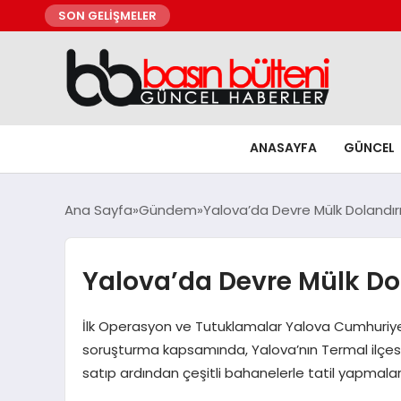
SON GELİŞMELER
ANASAYFA
GÜNCEL
Ana Sayfa
Gündem
Yalova’da Devre Mülk Dolandırı
Yalova’da Devre Mülk Dol
İlk Operasyon ve Tutuklamalar Yalova Cumhuriyet Ba
soruşturma kapsamında, Yalova’nın Termal ilçesind
satıp ardından çeşitli bahanelerle tatil yapmalar