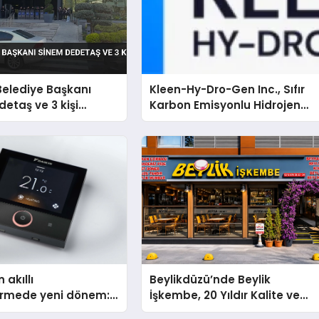
Belediye Başkanı
Kleen-Hy-Dro-Gen Inc., Sıfır
etaş ve 3 kişi
Karbon Emisyonlu Hidrojen
ı
Isıtma Teknolojisinde ISO ve
TSSA Düzenleyici Onaylarını
Aldı
 akıllı
Beylikdüzü’nde Beylik
dirmede yeni dönem:
İşkembe, 20 Yıldır Kalite ve
lus Türkiye’de
Lezzetin Değişmeyen Adresi