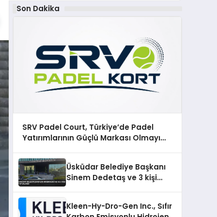
Son Dakika
SRV Padel Court, Türkiye’de Padel
Yatırımlarının Güçlü Markası Olmayı
Sürdürüyor
Üsküdar Belediye Başkanı
Sinem Dedetaş ve 3 kişi
tutuklandı
Kleen-Hy-Dro-Gen Inc., Sıfır
Karbon Emisyonlu Hidrojen