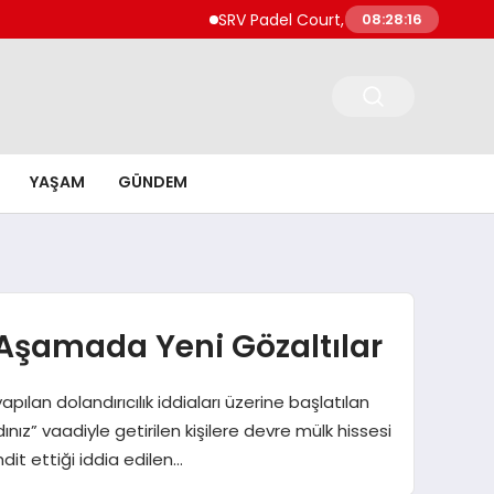
SRV Padel Court, Türkiye’de Padel Yatırıml
08:28:17
YAŞAM
GÜNDEM
 Aşamada Yeni Gözaltılar
ılan dolandırıcılık iddiaları üzerine başlatılan
ız” vaadiyle getirilen kişilere devre mülk hissesi
dit ettiği iddia edilen…