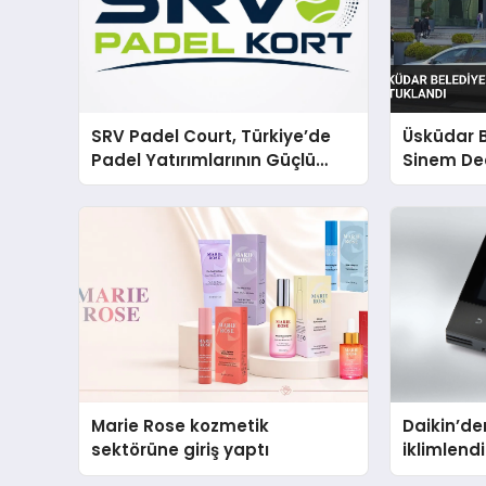
SRV Padel Court, Türkiye’de
Üsküdar 
Padel Yatırımlarının Güçlü
Sinem Ded
Markası Olmayı Sürdürüyor
tutukland
Marie Rose kozmetik
Daikin’den
sektörüne giriş yaptı
iklimlen
Madoka P