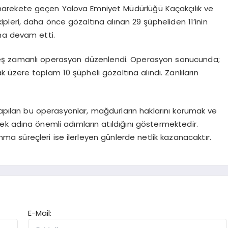
a harekete geçen Yalova Emniyet Müdürlüğü Kaçakçılık ve
leri, daha önce gözaltına alınan 29 şüpheliden 11’inin
na devam etti.
e eş zamanlı operasyon düzenlendi. Operasyon sonucunda;
k üzere toplam 10 şüpheli gözaltına alındı. Zanlıların
yapılan bu operasyonlar, mağdurların haklarını korumak ve
mek adına önemli adımların atıldığını göstermektedir.
nma süreçleri ise ilerleyen günlerde netlik kazanacaktır.
E-Mail: