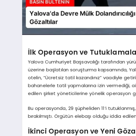
İlk Operasyon ve Tutuklamala
Yalova Cumhuriyet Başsavcılığı tarafından yürütül
üzerine başlatılan soruşturma kapsamında, Yalo
otelin, “Ücretsiz tatil kazandınız” vaadiyle getir
bahanelerle tatil yapmalarına izin vermediği, ai
edilen şirket yöneticilerine yönelik operasyon ge
Bu operasyonda, 29 şüpheliden 11’i tutuklanmış, 
bırakılmıştı. Örgütün elebaşı olduğu iddia edilen
İkinci Operasyon ve Yeni Gözal