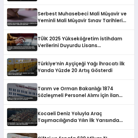
Oranını Açıkladı
Serbest Muhasebeci Mali Müşavir ve
Yeminli Mali Müşavir Sınav Tarihleri
Açıklandı
TÜİK 2025 Yükseköğretim İstihdam
Verilerini Duyurdu Lisans
Mezunlarında İstihdam Oranı Düştü
Türkiye’nin Ayçiçeği Yağı İhracatı İlk
Yarıda Yüzde 20 Artış Gösterdi
Tarım ve Orman Bakanlığı 1874
Sözleşmeli Personel Alımı İçin İlan
Yayımladı
Kocaeli Deniz Yoluyla Araç
Taşımacılığında Yılın İlk Yarısında
Liderliğini Sürdürdü