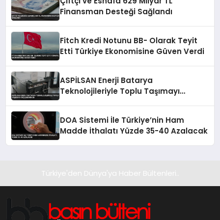
Çiftçi ve Esnafa 629 Milyar TL
Finansman Desteği Sağlandı
Fitch Kredi Notunu BB- Olarak Teyit
Etti Türkiye Ekonomisine Güven Verdi
ASPİLSAN Enerji Batarya
Teknolojileriyle Toplu Taşımayı
Güçlendiriyor
DOA Sistemi İle Türkiye’nin Ham
Madde İthalatı Yüzde 35-40 Azalacak
Türkiye'den Dünya'ya Haber Bültenleri..