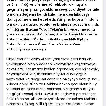
ve 8. sınıf öğrencilerine yönelik olarak hayata
geçirilen yarışma, çocukların sevgiyi, aidiyeti ve aile
olmanın değerini kendi kalemlerinden hikâyeye
dönüştürmelerini hedefledi. Yarışma kapsamında 18
bin okulda duyuru yapıldı ve binlerce başvuru alındı.
Millî Eğitim Bakanı Yusuf Tekin’in bir video mesajla
çocuklara seslendiği tören; Aile ve Sosyal Hizmetler
Bakanı MahinurÖzdemir Göktaş ve Millî Eğitim
Bakan Yardımcısı Ömer Faruk Yelkenci’nin
katılımıyla gerçekleşti.
Bilge Çocuk “Canım Ailem” yarışması, çocukları en
yakınlarında olanın değerini kalemleriyle keşfetmeye
davet etti. Yarışmaya katılan öğrenciler; aile içi sevgiyi,
dayanışmayı, küçük anların büyüklüğünü özgün
karakterler ve duygusal derinlikle hikâyeye dönüştürdü.
Yıllardır gökyüzüne ve uzaklara bakan çocukların bu yıl
yüzlerini en sıcak olana dönmesi, yarışmanın bu yılki
en güçlü mesajı oldu. Büyük bir coşkuyla gerçekleşen
ödül törenine, Aile ve Sosyal Hizmetler Bakanı Mahinur
Özdemir Göktaş, Millî Eğitim Bakan Yardımcısı Ömer