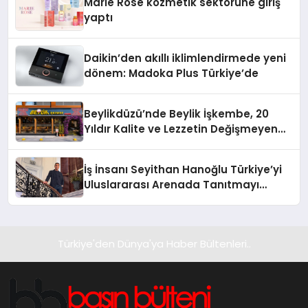
Marie Rose kozmetik sektörüne giriş
yaptı
Daikin’den akıllı iklimlendirmede yeni
dönem: Madoka Plus Türkiye’de
Beylikdüzü’nde Beylik İşkembe, 20
Yıldır Kalite ve Lezzetin Değişmeyen
Adresi
İş İnsanı Seyithan Hanoğlu Türkiye’yi
Uluslararası Arenada Tanıtmayı
Hedefliyor
Türkiye'den Dünya'ya Haber Bültenleri..