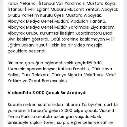
Faruk Yelkenci, İstanbul Vali Yardımcısı Mustafa Kaya,
İstanbul İl Millî Eğitim Müdürü Mücahit Yentür, Albayrak
Grubu Yönetim Kurulu Üyesi Mustafa Albayrak,
Albayrak Medya Genel Müdürü Abdullah Hanönü,
Albayrak Medya Genel Müdür Yardımcısı Ziya Kadam,
Albayrak Grubu Kurumsal İletişim Koordinatörü Esad
Sivri katılım gösterdi. Ödül törenine katılamayan Millî
Eğitim Bakanı Yusuf Tekin ise bir video mesajla
çocuklara seslendi.
Binlerce çocuğun eğlenceli vakit geçirdiği ödül
töreninin sponsorlarıysa; Katılım Emeklilik, Türk Hava
Yolları, Türk Telekom, Türkiye Sigorta, Vakıfbank, Vakıf
Katılım ve Ziraat Bankası oldu.
Vialand’da 3.000 Çocuk Bir Aradaydı
Sabahın erken saatlerinden itibaren Türkiye’nin dört bir
yanından İstanbul’a gelen 3.000 bilge çocuk, Vialand
Tema Park’ta unutulmaz bir gün yaşadı. Müzik
dinletisiyle açılan tören, sürpriz eğlenceler ve sahne