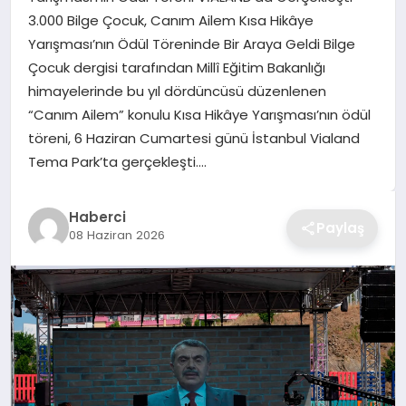
3.000 Bilge Çocuk, Canım Ailem Kısa Hikâye
TEKNOLOJI
Yarışması’nın Ödül Töreninde Bir Araya Geldi Bilge
Çocuk dergisi tarafından Millî Eğitim Bakanlığı
YAŞAM
himayelerinde bu yıl dördüncüsü düzenlenen
“Canım Ailem” konulu Kısa Hikâye Yarışması’nın ödül
GÜNDEM
töreni, 6 Haziran Cumartesi günü İstanbul Vialand
Tema Park’ta gerçekleşti….
Haberci
Paylaş
08 Haziran 2026