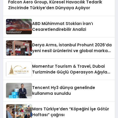
Falcon Aero Group, Küresel Havacılık Tedarik
Zincirinde Türkiye’den Dünyaya Açılıyor
ABD Mühimmat Stokları İran’ı
Cesaretlendirebilir Analizi
Derya Arms, İstanbul Prohunt 2026’da
yeni nesil ürünlerini ve global marka
vizyonunu sergiledi
Momentur Tourism & Travel, Dubai
Turizminde Güçlü Operasyon Ağıyla
Fark Yaratıyor
Tencent Hy3 dünya genelinde
kullanıma sunuldu
Mars Türkiye’den “Köpeğini İşe Götür
Haftası” çağrısı