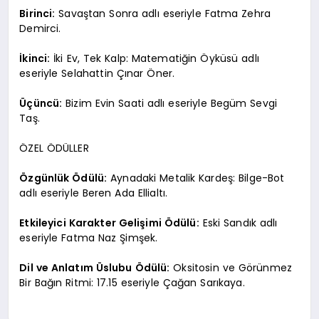
Birinci:
Savaştan Sonra adlı eseriyle Fatma Zehra
Demirci.
İkinci:
İki Ev, Tek Kalp: Matematiğin Öyküsü adlı
eseriyle Selahattin Çınar Öner.
Üçüncü:
Bizim Evin Saati adlı eseriyle Begüm Sevgi
Taş.
ÖZEL ÖDÜLLER
Özgünlük Ödülü:
Aynadaki Metalik Kardeş: Bilge-Bot
adlı eseriyle Beren Ada Ellialtı.
Etkileyici Karakter Gelişimi Ödülü:
Eski Sandık adlı
eseriyle Fatma Naz Şimşek.
Dil ve Anlatım Üslubu Ödülü:
Oksitosin ve Görünmez
Bir Bağın Ritmi: 17.15 eseriyle Çağan Sarıkaya.