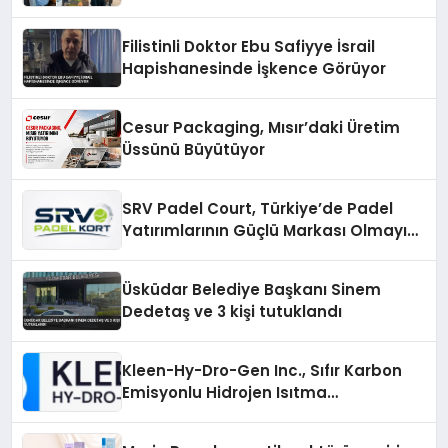
Filistinli Doktor Ebu Safiyye İsrail
Hapishanesinde İşkence Görüyor
Cesur Packaging, Mısır’daki Üretim
Üssünü Büyütüyor
SRV Padel Court, Türkiye’de Padel
Yatırımlarının Güçlü Markası Olmayı
Sürdürüyor
Üsküdar Belediye Başkanı Sinem
Dedetaş ve 3 kişi tutuklandı
Kleen-Hy-Dro-Gen Inc., Sıfır Karbon
Emisyonlu Hidrojen Isıtma
Teknolojisinde ISO ve TSSA
Düzenleyici Onaylarını Aldı