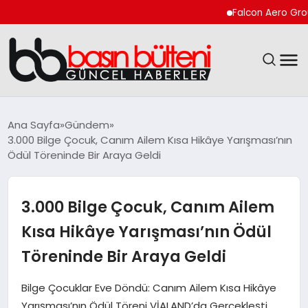
Falcon Aero Group, Küre
ANASAYFA
Ana Sayfa
Gündem
3.000 Bilge Çocuk, Canım Ailem Kısa Hikâye Yarışması’nın
GÜNCEL
Ödül Töreninde Bir Araya Geldi
EKONOMI
3.000 Bilge Çocuk, Canım Ailem
MAGAZIN
Kısa Hikâye Yarışması’nın Ödül
Töreninde Bir Araya Geldi
SAĞLIK
Bilge Çocuklar Eve Döndü: Canım Ailem Kısa Hikâye
SPOR
Yarışması’nın Ödül Töreni VİALAND’da Gerçekleşti