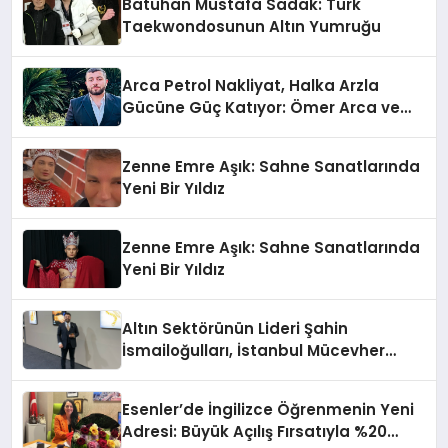
Batuhan Mustafa Sadak: Türk
Taekwondosunun Altın Yumruğu
Arca Petrol Nakliyat, Halka Arzla
Gücüne Güç Katıyor: Ömer Arca ve
Mehmet Arca’dan Sektöre Güçlü
Yatırım
Zenne Emre Aşık: Sahne Sanatlarında
Yeni Bir Yıldız
Zenne Emre Aşık: Sahne Sanatlarında
Yeni Bir Yıldız
Altın Sektörünün Lideri Şahin
İsmailoğulları, İstanbul Mücevher
Fuarı’nda Parladı ￼
Esenler’de İngilizce Öğrenmenin Yeni
Adresi: Büyük Açılış Fırsatıyla %20