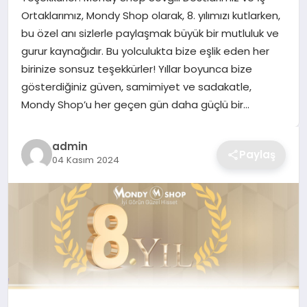
Ortaklarımız, Mondy Shop olarak, 8. yılımızı kutlarken,
TEKNOLOJI
bu özel anı sizlerle paylaşmak büyük bir mutluluk ve
gurur kaynağıdır. Bu yolculukta bize eşlik eden her
YAŞAM
birinize sonsuz teşekkürler! Yıllar boyunca bize
gösterdiğiniz güven, samimiyet ve sadakatle,
GÜNDEM
Mondy Shop’u her geçen gün daha güçlü bir…
admin
Paylaş
04 Kasım 2024