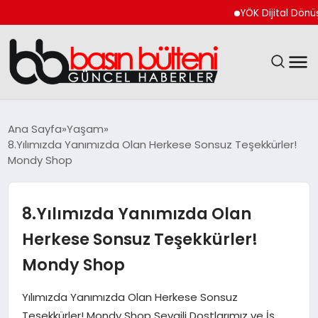
YÖK Dijital Dönüşüm İçi
ANASAYFA
Ana Sayfa
Yaşam
8.Yılımızda Yanımızda Olan Herkese Sonsuz Teşekkürler!
GÜNCEL
Mondy Shop
EKONOMI
8.Yılımızda Yanımızda Olan
MAGAZIN
Herkese Sonsuz Teşekkürler!
Mondy Shop
SAĞLIK
Yılımızda Yanımızda Olan Herkese Sonsuz
SPOR
Teşekkürler! Mondy Shop Sevgili Dostlarımız ve İş