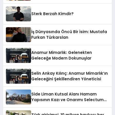
İndirim!
Sterk Berzah Kimdir?
İş Dünyasında Öncü Bir İsim: Mustafa
Furkan Türkarslan
Anamur Mimarlık: Gelenekten
Geleceğe Modern Dokunuşlar
Selin Ankay Kılınç: Anamur Mimarlık’ın
Geleceğini Şekillendiren Yöneticisi
Side Liman Kutsal Alanı Hamam
Yapısının Kazı ve Onarımı Selectum
Hotels&Resorts’un da Katkılarıyla
Tamamlandı
Türk girişimci, 10 milyon havluyu her