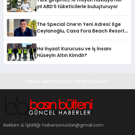
yıl ABD’li tüketicilerle buluşturuyor
The Special One’ın Yeni Adresi: Ege
Ceylanoğlu, Casa Fora Beach Resort
Hotel’i Zirveye Taşımaya Geliyor!
Ha İnşaat Kurucusu ve İş İnsanı
Hüseyin Altın Kimdir?
Türkiye'den Dünya'ya Haber Bültenleri..
Reklam & İşbirliği:
habersonuclari@gmail.com