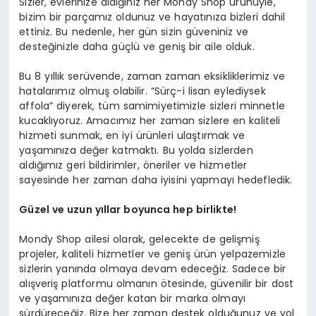
Sizler, evlerinize aldığınız her Mondy Shop ürünüyle,
bizim bir parçamız oldunuz ve hayatınıza bizleri dahil
ettiniz. Bu nedenle, her gün sizin güveniniz ve
desteğinizle daha güçlü ve geniş bir aile olduk.
Bu 8 yıllık serüvende, zaman zaman eksikliklerimiz ve
hatalarımız olmuş olabilir. “Sürç-i lisan eylediysek
affola” diyerek, tüm samimiyetimizle sizleri minnetle
kucaklıyoruz. Amacımız her zaman sizlere en kaliteli
hizmeti sunmak, en iyi ürünleri ulaştırmak ve
yaşamınıza değer katmaktı. Bu yolda sizlerden
aldığımız geri bildirimler, öneriler ve hizmetler
sayesinde her zaman daha iyisini yapmayı hedefledik.
Güzel ve uzun yıllar boyunca hep birlikte!
Mondy Shop ailesi olarak, gelecekte de gelişmiş
projeler, kaliteli hizmetler ve geniş ürün yelpazemizle
sizlerin yanında olmaya devam edeceğiz. Sadece bir
alışveriş platformu olmanın ötesinde, güvenilir bir dost
ve yaşamınıza değer katan bir marka olmayı
sürdüreceğiz. Bize her zaman destek olduğunuz ve yol