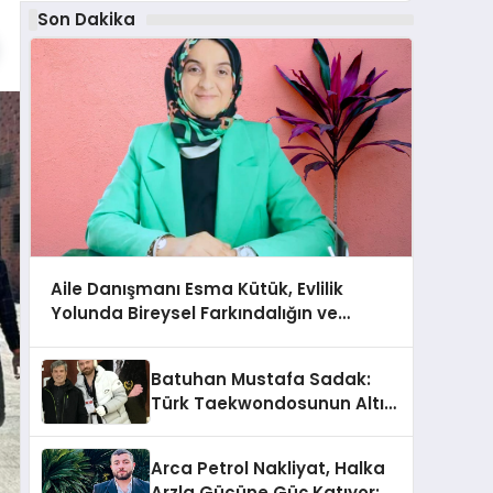
Son Dakika
Aile Danışmanı Esma Kütük, Evlilik
Yolunda Bireysel Farkındalığın ve
Sınırların Gücünü Anlatıyor
Batuhan Mustafa Sadak:
Türk Taekwondosunun Altın
Yumruğu
Arca Petrol Nakliyat, Halka
Arzla Gücüne Güç Katıyor: