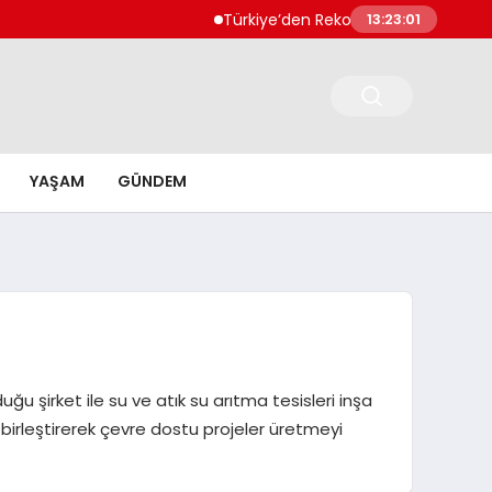
Türkiye’den Rekor Teknoloji İhracatı 56 Milyar Do
13:23:02
YAŞAM
GÜNDEM
ğu şirket ile su ve atık su arıtma tesisleri inşa
 birleştirerek çevre dostu projeler üretmeyi