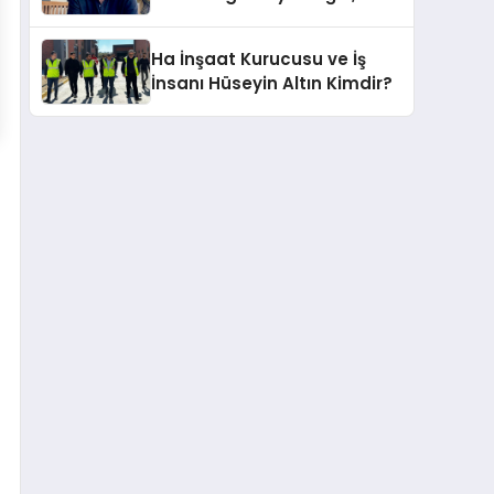
Casa Fora Beach Resort
Hotel’i Zirveye Taşımaya
Ha İnşaat Kurucusu ve İş
Geliyor!
İnsanı Hüseyin Altın Kimdir?