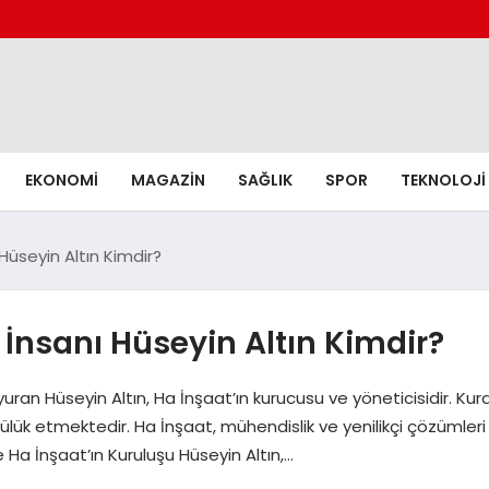
EKONOMI
MAGAZIN
SAĞLIK
SPOR
TEKNOLOJI
Hüseyin Altın Kimdir?
 İnsanı Hüseyin Altın Kimdir?
an Hüseyin Altın, Ha İnşaat’ın kurucusu ve yöneticisidir. Kurdu
cülük etmektedir. Ha İnşaat, mühendislik ve yenilikçi çözümleri
ve Ha İnşaat’ın Kuruluşu Hüseyin Altın,…