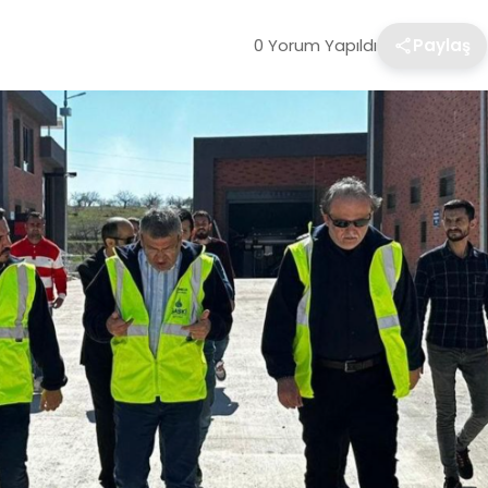
0 Yorum Yapıldı
Paylaş