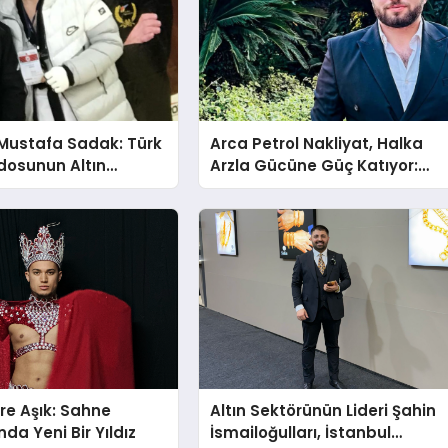
Mustafa Sadak: Türk
Arca Petrol Nakliyat, Halka
osunun Altın
Arzla Gücüne Güç Katıyor:
Ömer Arca ve Mehmet
Arca’dan Sektöre Güçlü
Yatırım
re Aşık: Sahne
Altın Sektörünün Lideri Şahin
da Yeni Bir Yıldız
İsmailoğulları, İstanbul