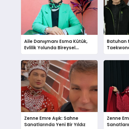
Aile Danışmanı Esma Kütük,
Batuhan 
Evlilik Yolunda Bireysel
Taekwond
Farkındalığın ve Sınırların
Yumruğu
Gücünü Anlatıyor
Zenne Emre Aşık: Sahne
Zenne Em
Sanatlarında Yeni Bir Yıldız
Sanatların