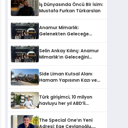
İş Dünyasında Öncü Bir İsim:
Mustafa Furkan Türkarslan
Anamur Mimarlık:
Gelenekten Geleceğe
Modern Dokunuşlar
Selin Ankay Kılınç: Anamur
Mimarlık’ın Geleceğini
Şekillendiren Yöneticisi
Side Liman Kutsal Alanı
Hamam Yapısının Kazı ve
Onarımı Selectum
Hotels&Resorts’un da
Türk girişimci, 10 milyon
Katkılarıyla Tamamlandı
havluyu her yıl ABD’li
tüketicilerle buluşturuyor
The Special One’ın Yeni
Adresi: Ege Ceylanoğlu,