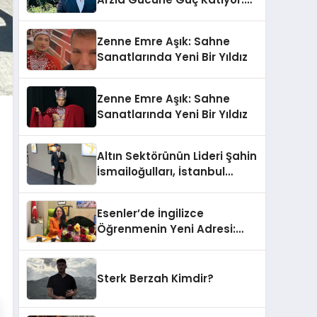
Ömer Arca ve Mehmet
Arca’dan Sektöre Güçlü
Zenne Emre Aşık: Sahne
Yatırım
Sanatlarında Yeni Bir Yıldız
Zenne Emre Aşık: Sahne
Sanatlarında Yeni Bir Yıldız
Altın Sektörünün Lideri Şahin
İsmailoğulları, İstanbul
Mücevher Fuarı’nda Parladı ￼
Esenler’de İngilizce
Öğrenmenin Yeni Adresi:
Büyük Açılış Fırsatıyla %20
İndirim!
Sterk Berzah Kimdir?