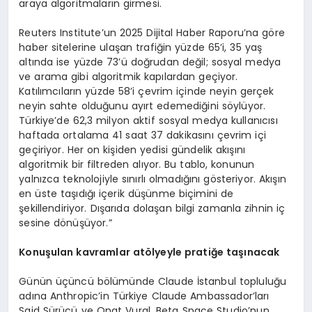
araya algoritmaların girmesi.
Reuters Institute’un 2025 Dijital Haber Raporu’na göre
haber sitelerine ulaşan trafiğin yüzde 65’i, 35 yaş
altında ise yüzde 73’ü doğrudan değil; sosyal medya
ve arama gibi algoritmik kapılardan geçiyor.
Katılımcıların yüzde 58’i çevrim içinde neyin gerçek
neyin sahte olduğunu ayırt edemediğini söylüyor.
Türkiye’de 62,3 milyon aktif sosyal medya kullanıcısı
haftada ortalama 41 saat 37 dakikasını çevrim içi
geçiriyor. Her on kişiden yedisi gündelik akışını
algoritmik bir filtreden alıyor. Bu tablo, konunun
yalnızca teknolojiyle sınırlı olmadığını gösteriyor. Akışın
en üste taşıdığı içerik düşünme biçimini de
şekillendiriyor. Dışarıda dolaşan bilgi zamanla zihnin iç
sesine dönüşüyor.”
Konuşulan kavramlar atölyeyle pratiğe taşınacak
Günün üçüncü bölümünde Claude İstanbul topluluğu
adına Anthropic’in Türkiye Claude Ambassador’ları
Said Sürücü ve Onat Vural, Beta Space Studio’nun