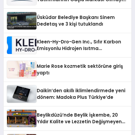
Sürdürüyor
Üsküdar Belediye Başkanı Sinem
Dedetaş ve 3 kişi tutuklandı
Kleen-Hy-Dro-Gen Inc., Sıfır Karbon
Emisyonlu Hidrojen Isıtma
Teknolojisinde ISO ve TSSA
Düzenleyici Onaylarını Aldı
Marie Rose kozmetik sektörüne giriş
yaptı
Daikin’den akıllı iklimlendirmede yeni
dönem: Madoka Plus Türkiye’de
Beylikdüzü’nde Beylik İşkembe, 20
Yıldır Kalite ve Lezzetin Değişmeyen
Adresi