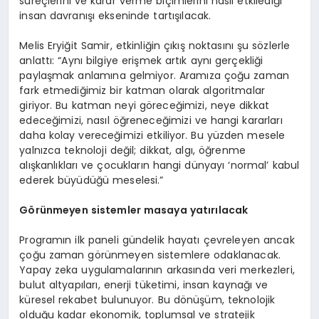
süreçlerini ve karar verme biçimlerini nasıl etkilediği
insan davranışı ekseninde tartışılacak.
Melis Eryiğit Samir, etkinliğin çıkış noktasını şu sözlerle
anlattı: “Aynı bilgiye erişmek artık aynı gerçekliği
paylaşmak anlamına gelmiyor. Aramıza çoğu zaman
fark etmediğimiz bir katman olarak algoritmalar
giriyor. Bu katman neyi göreceğimizi, neye dikkat
edeceğimizi, nasıl öğreneceğimizi ve hangi kararları
daha kolay vereceğimizi etkiliyor. Bu yüzden mesele
yalnızca teknoloji değil; dikkat, algı, öğrenme
alışkanlıkları ve çocukların hangi dünyayı ‘normal’ kabul
ederek büyüdüğü meselesi.”
Görünmeyen sistemler masaya yatırılacak
Programın ilk paneli gündelik hayatı çevreleyen ancak
çoğu zaman görünmeyen sistemlere odaklanacak.
Yapay zeka uygulamalarının arkasında veri merkezleri,
bulut altyapıları, enerji tüketimi, insan kaynağı ve
küresel rekabet bulunuyor. Bu dönüşüm, teknolojik
olduğu kadar ekonomik, toplumsal ve stratejik