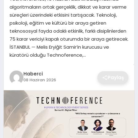
algoritmaların ortak gerçeklik, dikkat ve karar verme
TEKNOLOJI
süreçleri üzerindeki etkisini tartışacak. Teknoloji,
psikoloji, eğitim ve kültürü bir araya getiren
YAŞAM
teknososyal fayda odaklı etkinlik, farklı disiplinlerden
75 karar vericiyi kapalı oturumda bir araya getirecek.
GÜNDEM
İSTANBUL — Melis Eryiğit Samir’in kurucusu ve
küratörü olduğu Technoference,…
Haberci
Paylaş
08 Haziran 2026