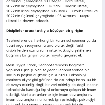
dördüncü çeyreğinde S03 Değer – Para Filtresi,
2027’nin ilk çeyreğinde S04 Yapı – Liderlik Filtresi,
2027’nin ikinci çeyreğinde S05 Benlik – Kimlik Filtresi ve
2027’nin üçüncü çeyreğinde S06 Aktarım – Kuşak
Filtresi ile devam edecek.
Disiplinler arası katkıyla büyüyen bir girişim
Technoference, herhangi bir kurumsal sponsor ya da
ticari organizasyonun ürünü olarak değil, farklı
disiplinlerden uzmanların ortak katkısıyla şekillenen
bağımsız bir girişim olarak hayata geçirilecek.
Melis Eryiğit Samir, Technoference’ın bağımsız
yapısına ilişkin şunları söyledi: “Technoference bir
sorunun peşine düşmek için kuruldu. Teknolojiyi
merkeze alıyor gibi görünse de asıl odağı insan. Bu bir
ebeveyn etkinliği değil, bir veri etkinliği de değil; insanın
teknolojiyle kurduğu ilişkiyi anlamaya çalışan bir insan
etkinliği. Markaları anlamak için insan davranışlarını,
insan davranışlarını anlamak için psikolojiyi, psikolojiyi
anlamak için çevreyi, çevreyi anlamak için de