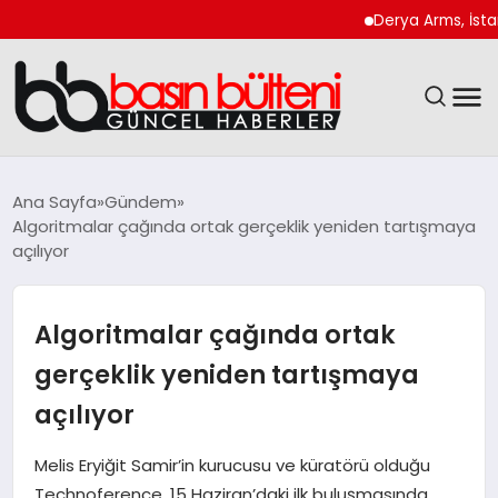
Derya Arms, İstanbul Pro
ANASAYFA
Ana Sayfa
Gündem
Algoritmalar çağında ortak gerçeklik yeniden tartışmaya
GÜNCEL
açılıyor
EKONOMI
Algoritmalar çağında ortak
MAGAZIN
gerçeklik yeniden tartışmaya
açılıyor
SAĞLIK
Melis Eryiğit Samir’in kurucusu ve küratörü olduğu
SPOR
Technoference, 15 Haziran’daki ilk buluşmasında