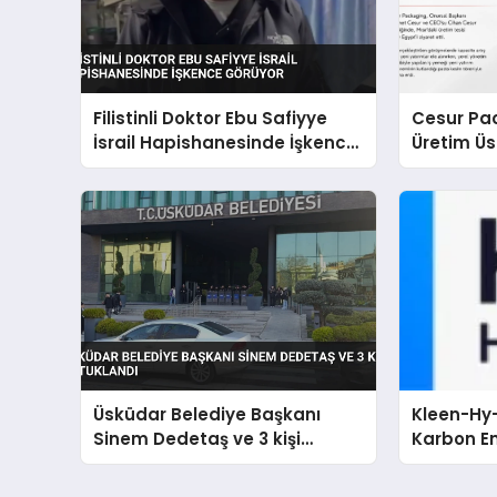
Filistinli Doktor Ebu Safiyye
Cesur Pac
İsrail Hapishanesinde İşkence
Üretim Ü
Görüyor
Üsküdar Belediye Başkanı
Kleen-Hy-
Sinem Dedetaş ve 3 kişi
Karbon Em
tutuklandı
Isıtma Te
TSSA Düze