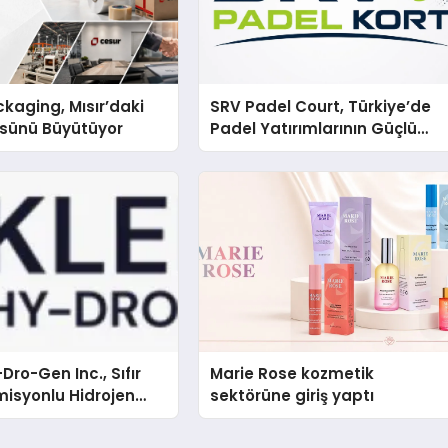
kaging, Mısır’daki
SRV Padel Court, Türkiye’de
ssünü Büyütüyor
Padel Yatırımlarının Güçlü
Markası Olmayı Sürdürüyor
Dro-Gen Inc., Sıfır
Marie Rose kozmetik
isyonlu Hidrojen
sektörüne giriş yaptı
knolojisinde ISO ve
nleyici Onaylarını