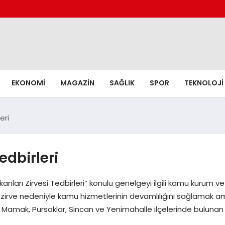
EKONOMI
MAGAZIN
SAĞLIK
SPOR
TEKNOLOJI
eri
edbirleri
nları Zirvesi Tedbirleri” konulu genelgeyi ilgili kamu kurum ve
n zirve nedeniyle kamu hizmetlerinin devamlılığını sağlamak am
, Mamak, Pursaklar, Sincan ve Yenimahalle ilçelerinde buluna