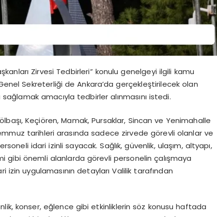
kanları Zirvesi Tedbirleri” konulu genelgeyi ilgili kamu
 Genel Sekreterliği de Ankara’da gerçekleştirilecek olan
ı sağlamak amacıyla tedbirler alınmasını istedi.
lbaşı, Keçiören, Mamak, Pursaklar, Sincan ve Yenimahalle
emmuz tarihleri arasında sadece zirvede görevli olanlar ve
rsoneli idari izinli sayacak. Sağlık, güvenlik, ulaşım, altyapı,
mi gibi önemli alanlarda görevli personelin çalışmaya
ri izin uygulamasının detayları Valilik tarafından
ik, konser, eğlence gibi etkinliklerin söz konusu haftada