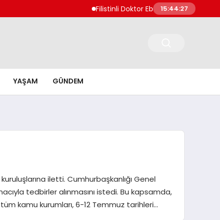
Filistinli Doktor Ebu Safiyye İsrail Hapish
15:44:28
YAŞAM
GÜNDEM
 kuruluşlarına iletti. Cumhurbaşkanlığı Genel
acıyla tedbirler alınmasını istedi. Bu kapsamda,
n tüm kamu kurumları, 6-12 Temmuz tarihleri…