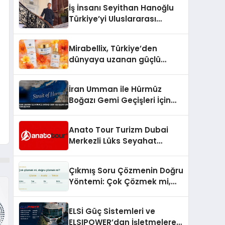
İş İnsanı Seyithan Hanoğlu
Türkiye’yi Uluslararası
Arenada Tanıtmayı
Hedefliyor
Mirabellix, Türkiye’den
dünyaya uzanan güçlü
büyümesini sürdürüyor
İran Umman ile Hürmüz
Boğazı Gemi Geçişleri İçin
Görüşüyor
Anato Tour Turizm Dubai
Merkezli Lüks Seyahat
Hizmetleriyle Küresel
Turizmde Öne Çıkıyor
Çıkmış Soru Çözmenin Doğru
Yöntemi: Çok Çözmek mi,
Doğru Çözmek mi?
ELSİ Güç Sistemleri ve
ELSIPOWER’dan İşletmelere