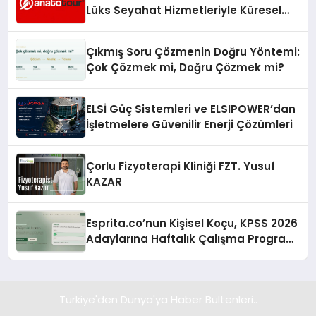
Lüks Seyahat Hizmetleriyle Küresel
Turizmde Öne Çıkıyor
Çıkmış Soru Çözmenin Doğru Yöntemi:
Çok Çözmek mi, Doğru Çözmek mi?
ELSİ Güç Sistemleri ve ELSIPOWER’dan
İşletmelere Güvenilir Enerji Çözümleri
Çorlu Fizyoterapi Kliniği FZT. Yusuf
KAZAR
Esprita.co’nun Kişisel Koçu, KPSS 2026
Adaylarına Haftalık Çalışma Programı
Kuruyor
Türkiye'den Dünya'ya Haber Bültenleri..