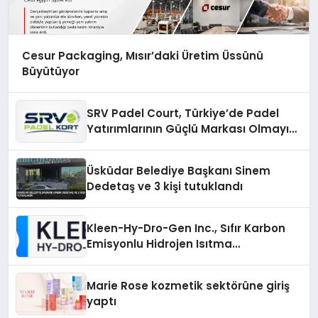
Cesur Packaging, Mısır’daki Üretim Üssünü
Büyütüyor
SRV Padel Court, Türkiye’de Padel
Yatırımlarının Güçlü Markası Olmayı
Sürdürüyor
Üsküdar Belediye Başkanı Sinem
Dedetaş ve 3 kişi tutuklandı
Kleen-Hy-Dro-Gen Inc., Sıfır Karbon
Emisyonlu Hidrojen Isıtma
Teknolojisinde ISO ve TSSA
Düzenleyici Onaylarını Aldı
Marie Rose kozmetik sektörüne giriş
yaptı