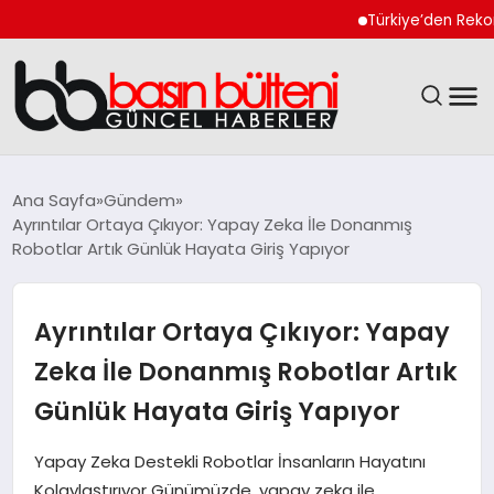
Türkiye’den Rekor Tekno
ANASAYFA
Ana Sayfa
Gündem
Ayrıntılar Ortaya Çıkıyor: Yapay Zeka İle Donanmış
GÜNCEL
Robotlar Artık Günlük Hayata Giriş Yapıyor
EKONOMI
Ayrıntılar Ortaya Çıkıyor: Yapay
MAGAZIN
Zeka İle Donanmış Robotlar Artık
Günlük Hayata Giriş Yapıyor
SAĞLIK
Yapay Zeka Destekli Robotlar İnsanların Hayatını
SPOR
Kolaylaştırıyor Günümüzde, yapay zeka ile