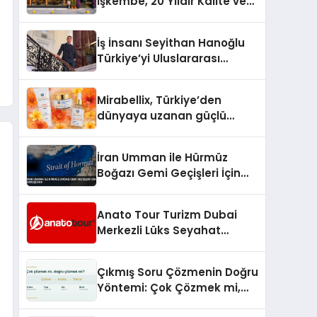
İşkembe, 20 Yıldır Kalite ve
Lezzetin Değişmeyen Adresi
İş İnsanı Seyithan Hanoğlu
Türkiye’yi Uluslararası
Arenada Tanıtmayı
Hedefliyor
Mirabellix, Türkiye’den
dünyaya uzanan güçlü
büyümesini sürdürüyor
İran Umman ile Hürmüz
Boğazı Gemi Geçişleri İçin
Görüşüyor
Anato Tour Turizm Dubai
Merkezli Lüks Seyahat
Hizmetleriyle Küresel
Turizmde Öne Çıkıyor
Çıkmış Soru Çözmenin Doğru
Yöntemi: Çok Çözmek mi,
Doğru Çözmek mi?