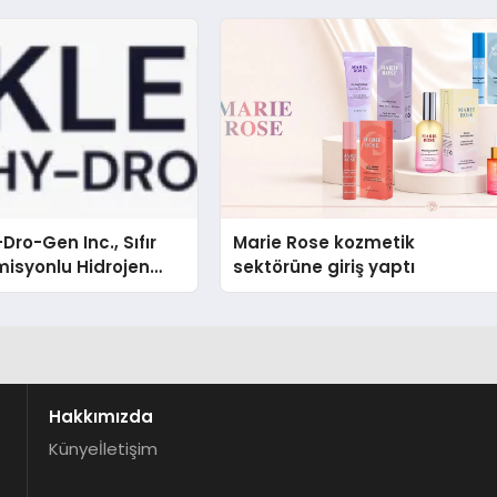
Dro-Gen Inc., Sıfır
Marie Rose kozmetik
isyonlu Hidrojen
sektörüne giriş yaptı
knolojisinde ISO ve
nleyici Onaylarını
Hakkımızda
Künye
İletişim