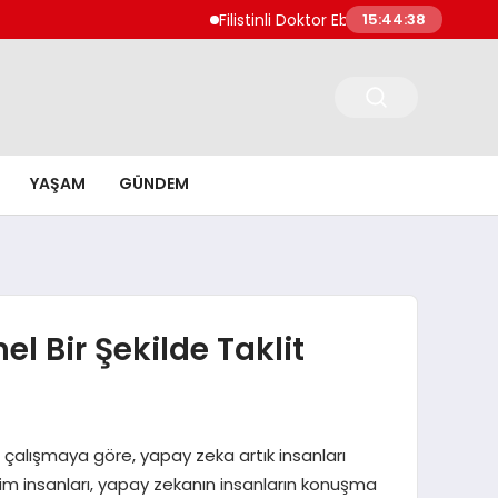
Filistinli Doktor Ebu Safiyye İsrail Hapisha
15:44:39
YAŞAM
GÜNDEM
l Bir Şekilde Taklit
r çalışmaya göre, yapay zeka artık insanları
lim insanları, yapay zekanın insanların konuşma