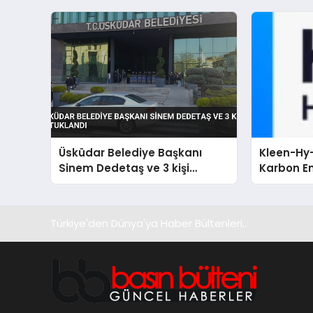
Üsküdar Belediye Başkanı
Kleen-Hy-
Sinem Dedetaş ve 3 kişi
Karbon Em
tutuklandı
Isıtma Te
TSSA Düze
Aldı
Türkiye'den Dünya'ya Haber Bültenleri..