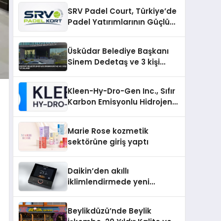
SRV Padel Court, Türkiye’de
Padel Yatırımlarının Güçlü
Markası Olmayı Sürdürüyor
Üsküdar Belediye Başkanı
Sinem Dedetaş ve 3 kişi
tutuklandı
Kleen-Hy-Dro-Gen Inc., Sıfır
Karbon Emisyonlu Hidrojen
Isıtma Teknolojisinde ISO ve
TSSA Düzenleyici Onaylarını
Marie Rose kozmetik
Aldı
sektörüne giriş yaptı
Daikin’den akıllı
iklimlendirmede yeni
dönem: Madoka Plus
Türkiye’de
Beylikdüzü’nde Beylik