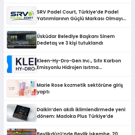
SRV Padel Court, Türkiye’de Padel
Yatırımlarının Güçlü Markası Olmayı
Sürdürüyor
Üsküdar Belediye Başkanı Sinem
Dedetaş ve 3 kişi tutuklandı
Kleen-Hy-Dro-Gen Inc., Sıfır Karbon
Emisyonlu Hidrojen Isıtma
Teknolojisinde ISO ve TSSA
Düzenleyici Onaylarını Aldı
Marie Rose kozmetik sektörüne giriş
yaptı
Daikin’den akıllı iklimlendirmede yeni
dönem: Madoka Plus Türkiye’de
Beylikdüzü’nde Beylik İşkembe, 20