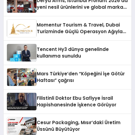
Derya Arms, İstanbul Prohunt 2026’da
yeni nesil ürünlerini ve global marka
vizyonunu sergiledi
Momentur Tourism & Travel, Dubai
Turizminde Güçlü Operasyon Ağıyla
Fark Yaratıyor
Tencent Hy3 dünya genelinde
kullanıma sunuldu
Mars Türkiye’den “Köpeğini İşe Götür
Haftası” çağrısı
Filistinli Doktor Ebu Safiyye İsrail
Hapishanesinde İşkence Görüyor
Cesur Packaging, Mısır’daki Üretim
Üssünü Büyütüyor