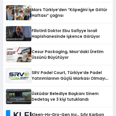
Mars Türkiye’den “Köpeğini İşe Götür
Haftası” çağrısı
Filistinli Doktor Ebu Safiyye İsrail
Hapishanesinde İşkence Görüyor
Cesur Packaging, Mısır’daki Üretim
Üssünü Büyütüyor
SRV Padel Court, Türkiye’de Padel
Yatırımlarının Güçlü Markası Olmayı
Sürdürüyor
Üsküdar Belediye Başkanı Sinem
Dedetaş ve 3 kişi tutuklandı
Kleen-Hy-Dro-Gen Inc., Sıfır Karbon