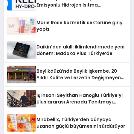
Emisyonlu Hidrojen Isıtma
Teknolojisinde ISO ve TSSA
Düzenleyici Onaylarını Aldı
Marie Rose kozmetik sektörüne giriş
yaptı
Daikin’den akıllı iklimlendirmede yeni
dönem: Madoka Plus Türkiye’de
Beylikdüzü’nde Beylik İşkembe, 20
Yıldır Kalite ve Lezzetin Değişmeyen
Adresi
İş İnsanı Seyithan Hanoğlu Türkiye’yi
Uluslararası Arenada Tanıtmayı
Hedefliyor
Mirabellix, Türkiye’den dünyaya
uzanan güçlü büyümesini sürdürüyor