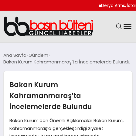
Derya Arms, İstanbul Pr
ANASAYFA
Ana Sayfa
Gündem
Bakan Kurum Kahramanmaraş’ta İncelemelerde Bulundu
GÜNCEL
EKONOMI
Bakan Kurum
Kahramanmaraş’ta
MAGAZIN
İncelemelerde Bulundu
SAĞLIK
Bakan Kurum’dan Önemli Açıklamalar Bakan Kurum,
Kahramanmaraş’a gerçekleştirdiği ziyaret
SPOR