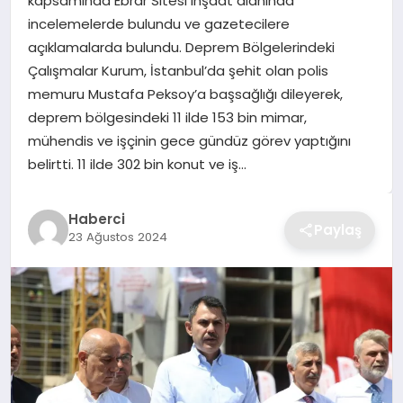
kapsamında Ebrar Sitesi inşaat alanında
incelemelerde bulundu ve gazetecilere
TEKNOLOJI
açıklamalarda bulundu. Deprem Bölgelerindeki
Çalışmalar Kurum, İstanbul’da şehit olan polis
YAŞAM
memuru Mustafa Peksoy’a başsağlığı dileyerek,
deprem bölgesindeki 11 ilde 153 bin mimar,
GÜNDEM
mühendis ve işçinin gece gündüz görev yaptığını
belirtti. 11 ilde 302 bin konut ve iş…
Haberci
Paylaş
23 Ağustos 2024