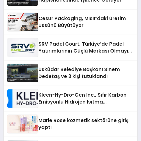
Cesur Packaging, Mısır’daki Üretim
Üssünü Büyütüyor
SRV Padel Court, Türkiye’de Padel
Yatırımlarının Güçlü Markası Olmayı
Sürdürüyor
Üsküdar Belediye Başkanı Sinem
Dedetaş ve 3 kişi tutuklandı
Kleen-Hy-Dro-Gen Inc., Sıfır Karbon
Emisyonlu Hidrojen Isıtma
Teknolojisinde ISO ve TSSA
Düzenleyici Onaylarını Aldı
Marie Rose kozmetik sektörüne giriş
yaptı