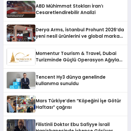
ABD Mühimmat Stokları İran’ı
Cesaretlendirebilir Analizi
Derya Arms, İstanbul Prohunt 2026’da
yeni nesil ürünlerini ve global marka
vizyonunu sergiledi
Momentur Tourism & Travel, Dubai
Turizminde Güçlü Operasyon Ağıyla
Fark Yaratıyor
Tencent Hy3 dünya genelinde
kullanıma sunuldu
Mars Türkiye’den “Köpeğini İşe Götür
Haftası” çağrısı
Filistinli Doktor Ebu Safiyye İsrail
Hapishanesinde İşkence Görüyor