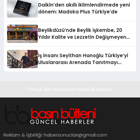
Daikin’den akıllı iklimlendirmede yeni
dönem: Madoka Plus Türkiye’de
Beylikdüzü’nde Beylik İşkembe, 20
Yıldır Kalite ve Lezzetin Değişmeyen
Adresi
İş İnsanı Seyithan Hanoğlu Türkiye’yi
Uluslararası Arenada Tanıtmayı
Hedefliyor
Türkiye'den Dünya'ya Haber Bültenleri..
Reklam & İşbirliği:
habersonuclari@gmail.com