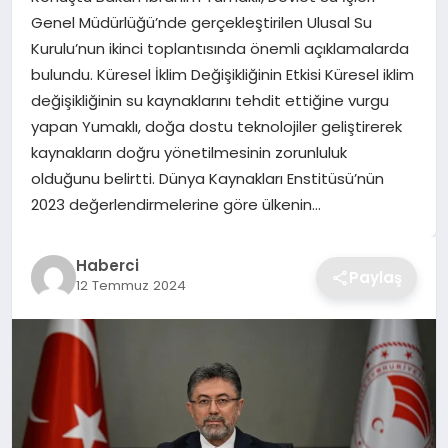
Genel Müdürlüğü’nde gerçekleştirilen Ulusal Su
TEKNOLOJI
Kurulu’nun ikinci toplantısında önemli açıklamalarda
bulundu. Küresel İklim Değişikliğinin Etkisi Küresel iklim
YAŞAM
değişikliğinin su kaynaklarını tehdit ettiğine vurgu
yapan Yumaklı, doğa dostu teknolojiler geliştirerek
GÜNDEM
kaynakların doğru yönetilmesinin zorunluluk
olduğunu belirtti. Dünya Kaynakları Enstitüsü’nün
2023 değerlendirmelerine göre ülkenin…
Haberci
Paylaş
12 Temmuz 2024