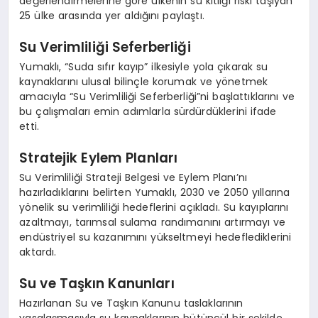
değerlendirmelerine göre ülkenin su kıtlığı riski taşıyan
25 ülke arasında yer aldığını paylaştı.
Su Verimliliği Seferberliği
Yumaklı, “Suda sıfır kayıp” ilkesiyle yola çıkarak su
kaynaklarını ulusal bilinçle korumak ve yönetmek
amacıyla “Su Verimliliği Seferberliği”ni başlattıklarını ve
bu çalışmaları emin adımlarla sürdürdüklerini ifade
etti.
Stratejik Eylem Planları
Su Verimliliği Strateji Belgesi ve Eylem Planı’nı
hazırladıklarını belirten Yumaklı, 2030 ve 2050 yıllarına
yönelik su verimliliği hedeflerini açıkladı. Su kayıplarını
azaltmayı, tarımsal sulama randımanını artırmayı ve
endüstriyel su kazanımını yükseltmeyi hedeflediklerini
aktardı.
Su ve Taşkın Kanunları
Hazırlanan Su ve Taşkın Kanunu taslaklarının
yasalaşmasıyla su kaynaklarının bütüncül bir şekilde