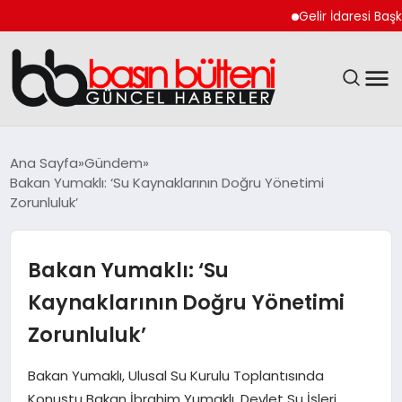
Gelir İdaresi Başkanlığ
ANASAYFA
Ana Sayfa
Gündem
Bakan Yumaklı: ‘Su Kaynaklarının Doğru Yönetimi
GÜNCEL
Zorunluluk’
EKONOMI
Bakan Yumaklı: ‘Su
MAGAZIN
Kaynaklarının Doğru Yönetimi
Zorunluluk’
SAĞLIK
Bakan Yumaklı, Ulusal Su Kurulu Toplantısında
SPOR
Konuştu Bakan İbrahim Yumaklı, Devlet Su İşleri