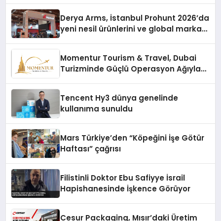
Derya Arms, İstanbul Prohunt 2026’da
yeni nesil ürünlerini ve global marka
vizyonunu sergiledi
Momentur Tourism & Travel, Dubai
Turizminde Güçlü Operasyon Ağıyla
Fark Yaratıyor
Tencent Hy3 dünya genelinde
kullanıma sunuldu
Mars Türkiye’den “Köpeğini İşe Götür
Haftası” çağrısı
Filistinli Doktor Ebu Safiyye İsrail
Hapishanesinde İşkence Görüyor
Cesur Packaging, Mısır’daki Üretim