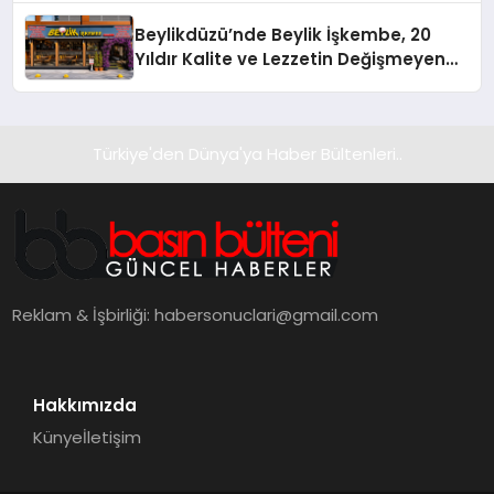
Beylikdüzü’nde Beylik İşkembe, 20
Yıldır Kalite ve Lezzetin Değişmeyen
Adresi
Türkiye'den Dünya'ya Haber Bültenleri..
Reklam & İşbirliği:
habersonuclari@gmail.com
Hakkımızda
Künye
İletişim