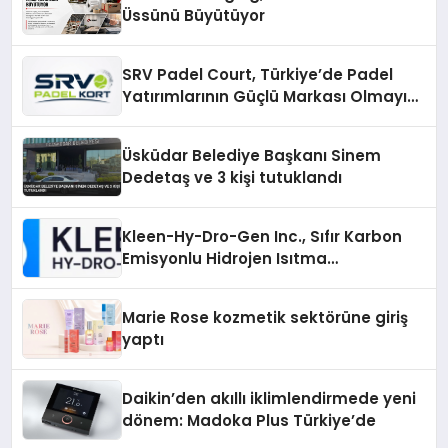
Üssünü Büyütüyor
SRV Padel Court, Türkiye’de Padel
Yatırımlarının Güçlü Markası Olmayı
Sürdürüyor
Üsküdar Belediye Başkanı Sinem
Dedetaş ve 3 kişi tutuklandı
Kleen-Hy-Dro-Gen Inc., Sıfır Karbon
Emisyonlu Hidrojen Isıtma
Teknolojisinde ISO ve TSSA
Düzenleyici Onaylarını Aldı
Marie Rose kozmetik sektörüne giriş
yaptı
Daikin’den akıllı iklimlendirmede yeni
dönem: Madoka Plus Türkiye’de