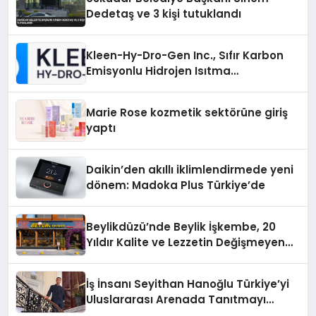
Dedetaş ve 3 kişi tutuklandı
Kleen-Hy-Dro-Gen Inc., Sıfır Karbon
Emisyonlu Hidrojen Isıtma
Teknolojisinde ISO ve TSSA
Düzenleyici Onaylarını Aldı
Marie Rose kozmetik sektörüne giriş
yaptı
Daikin’den akıllı iklimlendirmede yeni
dönem: Madoka Plus Türkiye’de
Beylikdüzü’nde Beylik İşkembe, 20
Yıldır Kalite ve Lezzetin Değişmeyen
Adresi
İş İnsanı Seyithan Hanoğlu Türkiye’yi
Uluslararası Arenada Tanıtmayı
Hedefliyor