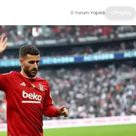
0 Yorum Yapıldı
Paylaş