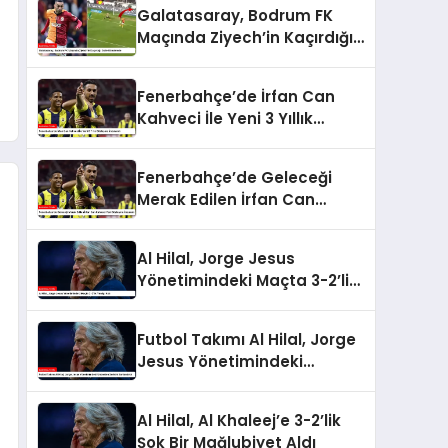
Galatasaray, Bodrum FK
Maçında Ziyech’in Kaçırdığı
Golle Gündemde
Fenerbahçe’de İrfan Can
Kahveci İle Yeni 3 Yıllık
Sözleşme İmzalandı
Fenerbahçe’de Geleceği
Merak Edilen İrfan Can
Kahveci Yeni Sözleşme
İmzaladı
Al Hilal, Jorge Jesus
Yönetimindeki Maçta 3-2’lik
Yenilgi Aldı
Futbol Takımı Al Hilal, Jorge
Jesus Yönetimindeki
Unbeaten Serisini
Sonlandırdı
Al Hilal, Al Khaleej’e 3-2’lik
Şok Bir Mağlubiyet Aldı