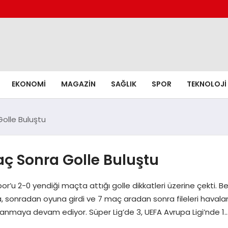
EKONOMI
MAGAZIN
SAĞLIK
SPOR
TEKNOLOJI
Golle Buluştu
Maç Sonra Golle Buluştu
por’u 2-0 yendiği maçta attığı golle dikkatleri üzerine çekti. Be
onradan oyuna girdi ve 7 maç aradan sonra fileleri havalandı
azanmaya devam ediyor. Süper Lig’de 3, UEFA Avrupa Ligi’nde 1