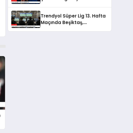
Trendyol Süper Lig 13. Hafta
Maçında Beşiktaş,
Göztepe’yi Ağırlıyor
0