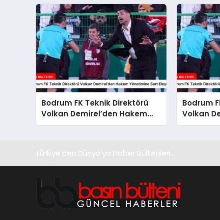
Bodrum FK Teknik Direktörü
Bodrum FK
Volkan Demirel’den Hakem
Volkan D
Yönetimine Sert Eleştiri
Mağlubiye
Türkiye'den Dünya'ya Haber Bültenleri..