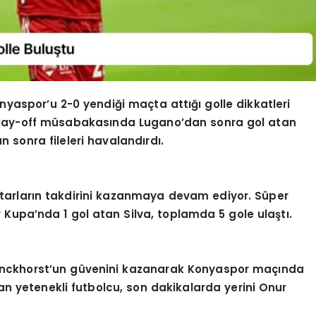
onyaspor’u 2-0 yendiği maçta attığı golle dikkatleri
i play-off müsabakasında Lugano’dan sonra gol atan
 sonra fileleri havalandırdı.
ftarların takdirini kazanmaya devam ediyor. Süper
r Kupa’nda 1 gol atan Silva, toplamda 5 gole ulaştı.
Bronckhorst’un güvenini kazanarak Konyaspor maçında
lan yetenekli futbolcu, son dakikalarda yerini Onur