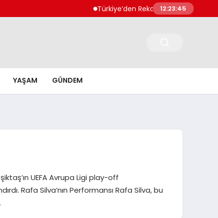
Türkiye’den Rekor Teknoloji İhracatı 56 Mily
12:23:46
YAŞAM
GÜNDEM
şiktaş’ın UEFA Avrupa Ligi play-off
rdı. Rafa Silva’nın Performansı Rafa Silva, bu
…