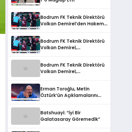
Bodrum FK Teknik Direktörü
Volkan Demirel’den Hakem
Yönetimine Sert Eleştiri
Bodrum FK Teknik Direktörü
Volkan Demirel,
Galatasaray Mağlubiyetini
Değerlendirdi
Bodrum FK Teknik Direktörü
Volkan Demirel,
Galatasaray Mağlubiyetini
Değerlendirdi
Erman Toroğlu, Metin
Öztürk’ün Açıklamalarını
Değerlendirdi
Batshuayi: “İyi Bir
Galatasaray Göremedik”