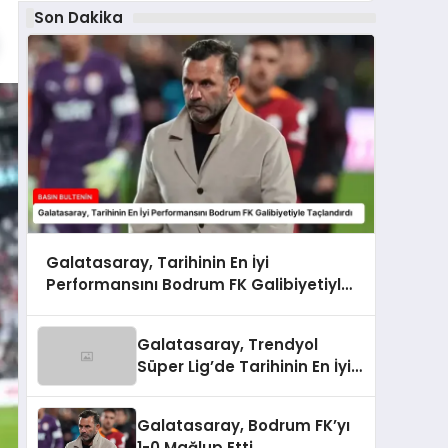
Son Dakika
Galatasaray, Tarihinin En İyi
Performansını Bodrum FK Galibiyetiyle
Taçlandırdı
Galatasaray, Trendyol
Süper Lig’de Tarihinin En İyi
Performansını Gösterdi
Galatasaray, Bodrum FK’yı
1-0 Mağlup Etti