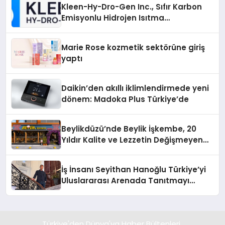
Kleen-Hy-Dro-Gen Inc., Sıfır Karbon
Emisyonlu Hidrojen Isıtma
Teknolojisinde ISO ve TSSA
Düzenleyici Onaylarını Aldı
Marie Rose kozmetik sektörüne giriş
yaptı
Daikin’den akıllı iklimlendirmede yeni
dönem: Madoka Plus Türkiye’de
Beylikdüzü’nde Beylik İşkembe, 20
Yıldır Kalite ve Lezzetin Değişmeyen
Adresi
İş İnsanı Seyithan Hanoğlu Türkiye’yi
Uluslararası Arenada Tanıtmayı
Hedefliyor
Türkiye'den Dünya'ya Haber Bültenleri..