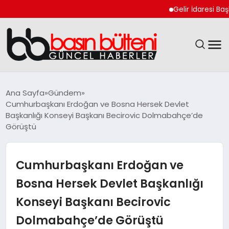
Gelir İdaresi Başkanlı
ANASAYFA
Ana Sayfa
Gündem
Cumhurbaşkanı Erdoğan ve Bosna Hersek Devlet
GÜNCEL
Başkanlığı Konseyi Başkanı Becirovic Dolmabahçe’de
Görüştü
EKONOMI
Cumhurbaşkanı Erdoğan ve
MAGAZIN
Bosna Hersek Devlet Başkanlığı
SAĞLIK
Konseyi Başkanı Becirovic
SPOR
Dolmabahçe’de Görüştü