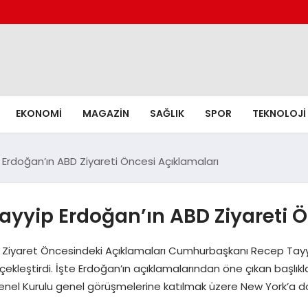
EKONOMI
MAGAZIN
SAĞLIK
SPOR
TEKNOLOJI
rdoğan’ın ABD Ziyareti Öncesi Açıklamaları
yip Erdoğan’ın ABD Ziyareti Ö
iyaret Öncesindeki Açıklamaları Cumhurbaşkanı Recep Tayyip 
ekleştirdi. İşte Erdoğan’ın açıklamalarından öne çıkan başlıkla
enel Kurulu genel görüşmelerine katılmak üzere New York’a doğ