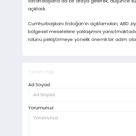
vatandaşlarla da bir araya gelerek, düşünce kur
açıkladı.
Cumhurbaşkanı Erdoğan’ın açıklamaları, ABD ziyar
bölgesel meselelere yaklaşımını yansıtmaktadır. 
rolünü pekiştirmeye yönelik önemli bir adım ola
Yorum Yap
Ad Soyad:
Yorumunuz: