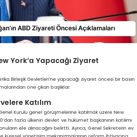
w York’a Yapacağı Ziyaret
rika Birleşik Devletleri’ne yapacağı ziyaret öncesi bir basın
amalarından öne çıkan başlıklar:
rvelere Katılım
. Genel Kurulu genel görüşmelerine katılmak üzere New
130’dan fazla ülkenin devlet ve hükümet başkanının katılımı
ların ele alınacağını belirtti. Ayrıca, Genel Sekreterin ev
de küresel yönetişim mekanizmalarının reform ihtiyacına