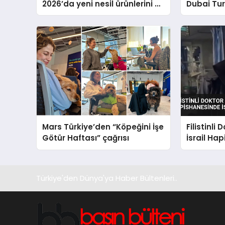
2026’da yeni nesil ürünlerini ve
Dubai Tu
global marka vizyonunu
Operasyo
sergiledi
Yaratıyor
Mars Türkiye’den “Köpeğini İşe
Filistinli
Götür Haftası” çağrısı
İsrail Ha
Görüyor
Türkiye'den Dünya'ya Haber Bültenleri..