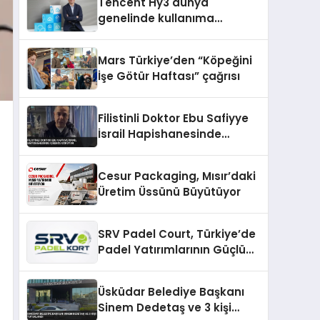
Tencent Hy3 dünya
genelinde kullanıma
sunuldu
Mars Türkiye’den “Köpeğini
İşe Götür Haftası” çağrısı
Filistinli Doktor Ebu Safiyye
İsrail Hapishanesinde
İşkence Görüyor
Cesur Packaging, Mısır’daki
Üretim Üssünü Büyütüyor
SRV Padel Court, Türkiye’de
Padel Yatırımlarının Güçlü
Markası Olmayı Sürdürüyor
Üsküdar Belediye Başkanı
Sinem Dedetaş ve 3 kişi