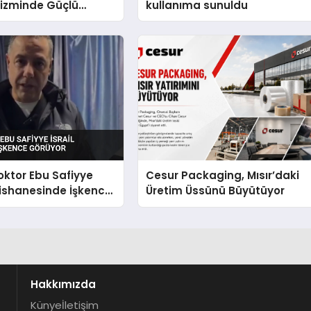
rizminde Güçlü
kullanıma sunuldu
n Ağıyla Fark
 Doktor Ebu Safiyye
Cesur Packaging, Mısır’daki
pishanesinde İşkence
Üretim Üssünü Büyütüyor
Hakkımızda
Künye
İletişim