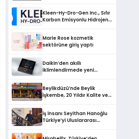
tutuklandı
Kleen-Hy-Dro-Gen Inc., Sıfır
Karbon Emisyonlu Hidrojen
Isıtma Teknolojisinde ISO ve
TSSA Düzenleyici Onaylarını
Marie Rose kozmetik
Aldı
sektörüne giriş yaptı
Daikin’den akıllı
iklimlendirmede yeni
dönem: Madoka Plus
Türkiye’de
Beylikdüzü’nde Beylik
İşkembe, 20 Yıldır Kalite ve
Lezzetin Değişmeyen Adresi
İş İnsanı Seyithan Hanoğlu
Türkiye’yi Uluslararası
Arenada Tanıtmayı
Hedefliyor
Mirabellix, Türkiye’den