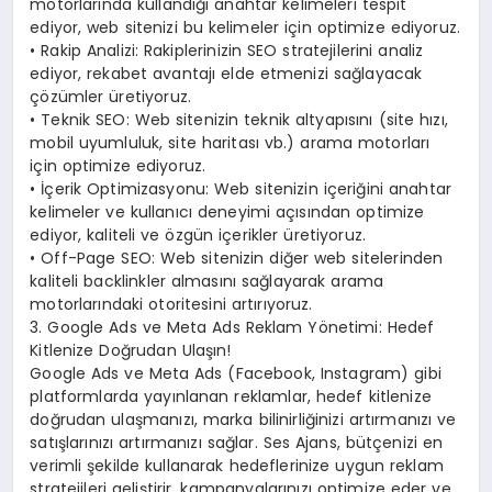
motorlarında kullandığı anahtar kelimeleri tespit
ediyor, web sitenizi bu kelimeler için optimize ediyoruz.
• Rakip Analizi: Rakiplerinizin SEO stratejilerini analiz
ediyor, rekabet avantajı elde etmenizi sağlayacak
çözümler üretiyoruz.
• Teknik SEO: Web sitenizin teknik altyapısını (site hızı,
mobil uyumluluk, site haritası vb.) arama motorları
için optimize ediyoruz.
• İçerik Optimizasyonu: Web sitenizin içeriğini anahtar
kelimeler ve kullanıcı deneyimi açısından optimize
ediyor, kaliteli ve özgün içerikler üretiyoruz.
• Off-Page SEO: Web sitenizin diğer web sitelerinden
kaliteli backlinkler almasını sağlayarak arama
motorlarındaki otoritesini artırıyoruz.
3. Google Ads ve Meta Ads Reklam Yönetimi: Hedef
Kitlenize Doğrudan Ulaşın!
Google Ads ve Meta Ads (Facebook, Instagram) gibi
platformlarda yayınlanan reklamlar, hedef kitlenize
doğrudan ulaşmanızı, marka bilinirliğinizi artırmanızı ve
satışlarınızı artırmanızı sağlar. Ses Ajans, bütçenizi en
verimli şekilde kullanarak hedeflerinize uygun reklam
stratejileri geliştirir, kampanyalarınızı optimize eder ve