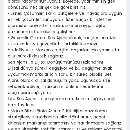
olarak raporlar sunuyoruz. Böylece, yatırımınızın geri
dönüşünü net bir şekilde görebilirsiniz.
• Esnek Çözümler: Farklı bütçelere ve ihtiyaçlara uygun
esnek çözümler sunuyoruz. İster küçük bir işletme
olun, ister büyük bir marka, size en uygun dijital
pazarlama stratejilerini geliştiririz.
• Güvenilir Ortaklık: Ses Ajans olarak, müşterilerimizle
uzun vadeli ve güvenilir bir ortaklık kurmayı
hedefliyoruz. Markanızın dijital başarıları için yanınızda
olur, sürekli destek sağlarız.
Ses Ajans ile Dijital Dönüşümünüzü Hızlandırın!
Dijital dünya sürekli değişiyor ve bu değişime ayak
uydurmak markalar için zorlu bir süreç olabilir. Ses
Ajans olarak, dijital dönüşüm yolculuğunuzda size
rehberlik ediyor, markanızın online hedeflerine
ulaşmasını sağlıyoruz.
İşte Ses Ajans ile çalışmanın markanıza sağlayacağı
bazı faydalar:
• Marka Bilinirliğinizi Artırın: Etkili dijital pazarlama
stratejileriyle markanızın bilinirliğini artırır, hedef
kitlenizin markanızı tanımasını ve hatırlamasını sağlarız.
• Web Sitenizin Trafiğini Artırın: SEO ve reklam yönetimi