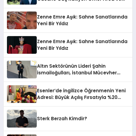
Mehmet Arca’dan Sektöre Güçlü
Yatırım
Zenne Emre Aşık: Sahne Sanatlarında
Yeni Bir Yıldız
Zenne Emre Aşık: Sahne Sanatlarında
Yeni Bir Yıldız
Altın Sektörünün Lideri Şahin
İsmailoğulları, İstanbul Mücevher
Fuarı’nda Parladı ￼
Esenler’de İngilizce Öğrenmenin Yeni
Adresi: Büyük Açılış Fırsatıyla %20
İndirim!
Sterk Berzah Kimdir?