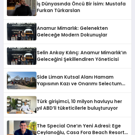
İş Dünyasında Öncü Bir İsim: Mustafa
Furkan Türkarslan
Anamur Mimarlık: Gelenekten
Geleceğe Modern Dokunuşlar
Selin Ankay Kılınç: Anamur Mimarlık’ın
Geleceğini Şekillendiren Yöneticisi
Side Liman Kutsal Alanı Hamam
Yapısının Kazı ve Onarımı Selectum
Hotels&Resorts’un da Katkılarıyla
Tamamlandı
Türk girişimci, 10 milyon havluyu her
yıl ABD’li tüketicilerle buluşturuyor
The Special One’ın Yeni Adresi: Ege
Ceylanoğlu, Casa Fora Beach Resort