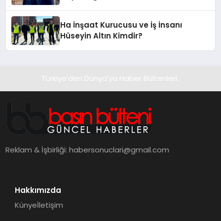
Hotel’i Zirveye Taşımaya Geliyor!
Ha İnşaat Kurucusu ve İş İnsanı
Hüseyin Altın Kimdir?
Türkiye'den Dünya'ya Haber Bültenleri..
Reklam & İşbirliği:
habersonuclari@gmail.com
Hakkımızda
Künye
İletişim