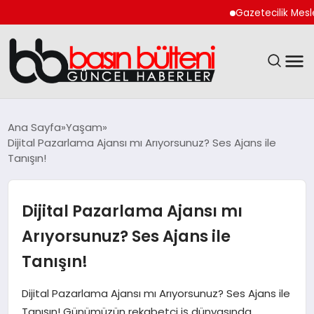
Gazetecilik Meslek Yasası
ANASAYFA
Ana Sayfa
Yaşam
Dijital Pazarlama Ajansı mı Arıyorsunuz? Ses Ajans ile
GÜNCEL
Tanışın!
EKONOMI
Dijital Pazarlama Ajansı mı
MAGAZIN
Arıyorsunuz? Ses Ajans ile
Tanışın!
SAĞLIK
Dijital Pazarlama Ajansı mı Arıyorsunuz? Ses Ajans ile
SPOR
Tanışın! Günümüzün rekabetçi iş dünyasında,