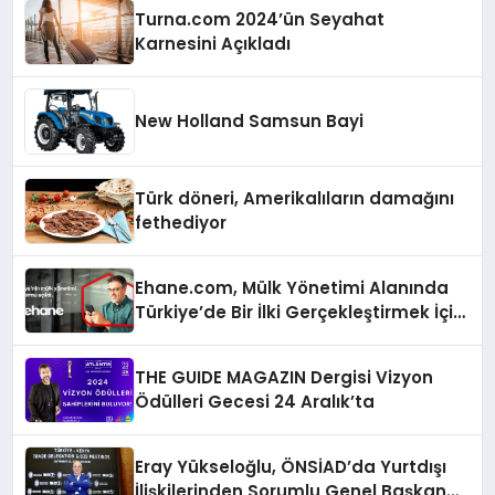
Turna.com 2024’ün Seyahat
Karnesini Açıkladı
New Holland Samsun Bayi
Türk döneri, Amerikalıların damağını
fethediyor
Ehane.com, Mülk Yönetimi Alanında
Türkiye’de Bir İlki Gerçekleştirmek İçin
Yayında
THE GUIDE MAGAZIN Dergisi Vizyon
Ödülleri Gecesi 24 Aralık’ta
Eray Yükseloğlu, ÖNSİAD’da Yurtdışı
İlişkilerinden Sorumlu Genel Başkan