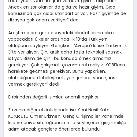
mobilyadır. Onu da gıda ve hazır giyim takip eder.
Ancak en zor olanlar da gıda ve hazır giyim. Gıda
konusunda çok ciddi standartlar var. Hazır giyimde de
dizayna çok önem veriliyor” dedi.
Araştırmalara göre dünyadaki alıcı kitlesinin alım
yapacakları ülkeler arasında ilk 10’da Türkiye’ni
olduğunu söyleyen Gençkan, “Avrupa’da ise Türkiye ilk
3’te yer alıyor. Çin, artık daha fazla teknoloji satmak
istiyor. Bizim de Çin’i bu konuda örnek almamız
gerekiyor. Çok çalışmalı, çözüm üretmeliyiz. KOBİ’lerin
harekete geçmesi gerekiyor. Bunu yaparken,
olabildiğince dijitalleşmek, yeni jenerasyona şans
vermek gerekiyor” dedi.
Birbirinden değerli isimler, önemli başlıklar
Zirvenin diğer etkinliklerinde ise Yeni Nesil Kafası
Kurucusu Ömer Erkmen, Genç Girişimciler Paneli’nde
lise ve üniversite öğrencileri ile söyleşerek girişimciliğe
adım atacak gençlere önerilerde bulundu.