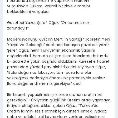
noktasında bilgilendirme yapmak istediklerini
vurgulayan Özkara, verimli bir zirve olmasını
beklediklerini vurguladı.
Gazeteci Yazar Şeref Oğuz: “Önce üretmek
zorundayız”
Moderasyonunu Kıvılcım Mert’ in yaptığı ‘Ticaretin Yeni
Yüzyılı ve Geleceği Paneli’nde konuşan gazeteci yazar
Şeref Oğuz, hem Türkiye’nin ekonomik yapısını
değerlendirdi hem de girişimcilere önerilerde bulundu.
E- ticarette yolun başında olduklarını, küresel e ticaret
pazarından yüzde 1 pay alabildiklerini söyleyen Oğuz,
“Bulunduğumuz lokasyon, tüm pazarlara olan
yakınlığımız nedeniyle önemli bir potansiyele sahibiz.
Bunu değerlendirmemiz gerekiyor” dedi.
Bir ticareti yapabilmek için önce ürünün üretilmesi
gerektiğini, Türkiye’nin güçlü bir üretim atağı yapmaya
ihtiyacı olduğuna dikkat çeken Oğuz, “Türkiye’de
üretim iklimini tesis etmek için alınteri, emek, liyakat,
çaba ve adalet gibi kavramların yeniden yükselmesi