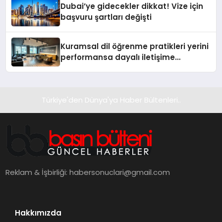
Dubai’ye gidecekler dikkat! Vize için
başvuru şartları değişti
Kuramsal dil öğrenme pratikleri yerini
performansa dayalı iletişime
bırakıyor
Türkiye'den Dünya'ya Haber Bültenleri..
Reklam & İşbirliği:
habersonuclari@gmail.com
Hakkımızda