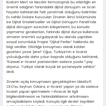
Kıvılcım Mert ve Necdet Kırmızıtoprak bu etkinliğin en
önemli odağının farkındalıklı dijital dönüşüm ve ticari
hayatın kalitesinde fark yaratmak olduğunu belirttiler.
Ev sahibi Dokare Kurucuları Zirvenin ikinci bölümünde
ise Dijital Entelektüeller ve Dijital Dönüşüm Paneli’nde
dijital dönüşüm sürecinin bileşenlerini, bu konuda
yapmamız gerekenleri, farkında dijital dünya kullanıcısı
olmanın önemini vurgulayarak bu alanda yaptıkları
sosyal sorumluluk Projesi “Dijital Periler” hakkında da
bilgi verdiler. Etkinliğe konuşmacı olarak katılan
gazeteci yazar Şeref Oğuz, Türkiye’nin e ticaret
yolculuğunda daha yolun başında olduğunu belirterek,
“Küresel e-ticaret pastasından sadece yüzde 1 pay
alıyoruz. Türkiye olarak büyük bir potansiyele sahibiz”
dedi.
Zirvenin açılış konuşmasını gerçekleştiren IdeaSoft
CEO’su Seyhun Özkara, e-ticaret yapan ya da sadece
ticaret yapan işletmelerin i-ihracat ile ilgili
bilgilendirilmesini ve farkındalıklarının artırılmasını
amaçladıklarını söyledi. Konuyla ilgili devlet teşvikleri