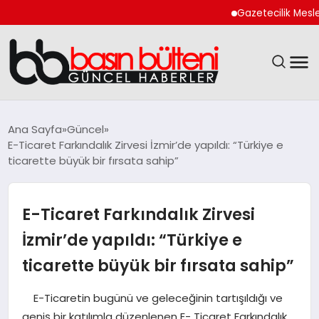
Gazetecilik Meslek Yasa
ANASAYFA
Ana Sayfa
Güncel
E-Ticaret Farkındalık Zirvesi İzmir’de yapıldı: “Türkiye e
GÜNCEL
ticarette büyük bir fırsata sahip”
EKONOMI
E-Ticaret Farkındalık Zirvesi
MAGAZIN
İzmir’de yapıldı: “Türkiye e
ticarette büyük bir fırsata sahip”
SAĞLIK
E-Ticaretin bugünü ve geleceğinin tartışıldığı ve
SPOR
geniş bir katılımla düzenlenen E- Ticaret Farkındalık