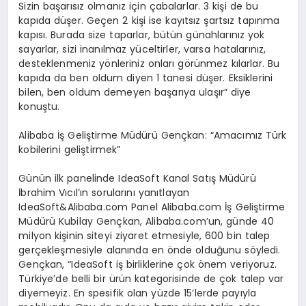
Sizin başarısız olmanız için çabalarlar. 3 kişi de bu
kapıda düşer. Geçen 2 kişi ise kayıtsız şartsız tapınma
kapısı. Burada size taparlar, bütün günahlarınız yok
sayarlar, sizi inanılmaz yüceltirler, varsa hatalarınız,
desteklenmeniz yönleriniz onları görünmez kılarlar. Bu
kapıda da ben oldum diyen 1 tanesi düşer. Eksiklerini
bilen, ben oldum demeyen başarıya ulaşır” diye
konuştu.
Alibaba İş Geliştirme Müdürü Gençkan: “Amacımız Türk
kobilerini geliştirmek”
Günün ilk panelinde IdeaSoft Kanal Satış Müdürü
İbrahim Vıcıl’ın sorularını yanıtlayan
IdeaSoft&Alibaba.com Panel Alibaba.com İş Geliştirme
Müdürü Kubilay Gençkan, Alibaba.com’un, günde 40
milyon kişinin siteyi ziyaret etmesiyle, 600 bin talep
gerçekleşmesiyle alanında en önde olduğunu söyledi.
Gençkan, “IdeaSoft iş birliklerine çok önem veriyoruz.
Türkiye’de belli bir ürün kategorisinde de çok talep var
diyemeyiz. En spesifik olan yüzde 15’lerde payıyla