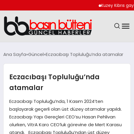
Kuzey Kıbrıs gayrimenkuld
ANASAYFA
Ana Sayfa
Güncel
Eczacıbaşı Topluluğu’nda atamalar
GÜNCEL
Eczacıbaşı Topluluğu’nda
EKONOMI
atamalar
MAGAZIN
Eczacıbaşı Topluluğu’nda, 1 Kasım 2024’ten
başlayarak geçerli olan üst düzey atamalar yapıldı.
SAĞLIK
Eczacıbaşı Yapı Gereçleri CEO’su Hasan Pehlivan
olurken, VitrA Karo CEO’luk görevine de Mert Karasu
SPOR
atandı. Eczacıbaşı Topluluğu’ndan üst düzey