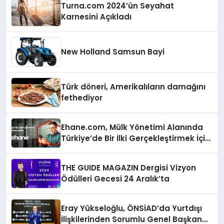
Turna.com 2024’ün Seyahat
Karnesini Açıkladı
New Holland Samsun Bayi
Türk döneri, Amerikalıların damağını
fethediyor
Ehane.com, Mülk Yönetimi Alanında
Türkiye’de Bir İlki Gerçekleştirmek İçin
Yayında
THE GUIDE MAGAZIN Dergisi Vizyon
Ödülleri Gecesi 24 Aralık’ta
Eray Yükseloğlu, ÖNSİAD’da Yurtdışı
İlişkilerinden Sorumlu Genel Başkan