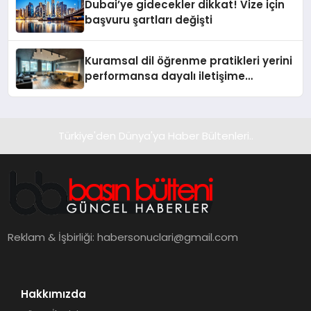
Dubai’ye gidecekler dikkat! Vize için
başvuru şartları değişti
Kuramsal dil öğrenme pratikleri yerini
performansa dayalı iletişime
bırakıyor
Türkiye'den Dünya'ya Haber Bültenleri..
Reklam & İşbirliği:
habersonuclari@gmail.com
Hakkımızda