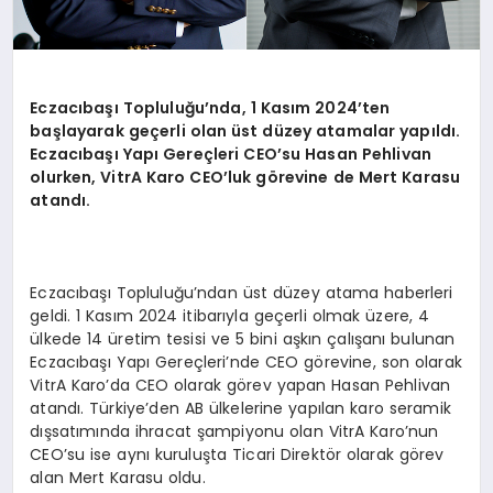
Eczacıbaşı Topluluğu
’
nda, 1 Kası
m 2024
’
ten
ba
şlayarak geçerli olan ü
st d
üzey atamalar yapıldı.
Eczacıbaşı Yapı
Gere
çleri CEO
’
su Hasan Pehlivan
olurken, VitrA Karo CEO
’
luk g
ö
revine de Mert Karasu
atandı.
Eczacıbaşı Topluluğu’ndan üst düzey atama haberleri
geldi. 1 Kasım 2024 itibarıyla geçerli olmak üzere, 4
ülkede 14 üretim tesisi ve 5 bini aşkın çalışanı bulunan
Eczacıbaşı Yapı Gereçleri’nde CEO görevine, son olarak
VitrA Karo’da CEO olarak görev yapan Hasan Pehlivan
atandı. Türkiye’den AB ülkelerine yapılan karo seramik
dışsatımında ihracat şampiyonu olan VitrA Karo’nun
CEO’su ise aynı kuruluşta Ticari Direktör olarak görev
alan Mert Karasu oldu.