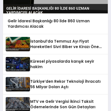
Gelir İdaresi Başkanlığı 80 İlde 860 Uzman
Yardımcısı Alacak
İstanbul’da Temmuz Ayı Fiyat
Hareketleri Sivri Biber ve Kirazı Öne
Çıkardı
Küresel piyasalarda karışık seyir
hakim
Türkiye’den Rekor Teknoloji İhracatı
56 Milyar Doları Aştı
MTV ve Gelir Vergisi İkinci Taksit
Ödemelerinde Son Gün Detayları