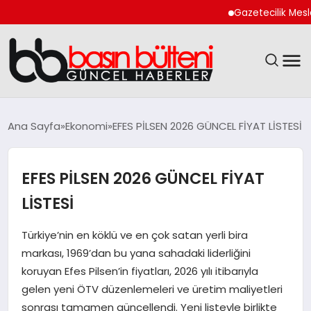
Gazetecilik Meslek Ya
ANASAYFA
Ana Sayfa
Ekonomi
EFES PİLSEN 2026 GÜNCEL FİYAT LİSTESİ
GÜNCEL
EFES PİLSEN 2026 GÜNCEL FİYAT
EKONOMI
LİSTESİ
MAGAZIN
Türkiye’nin en köklü ve en çok satan yerli bira
markası, 1969’dan bu yana sahadaki liderliğini
SAĞLIK
koruyan Efes Pilsen’in fiyatları, 2026 yılı itibarıyla
gelen yeni ÖTV düzenlemeleri ve üretim maliyetleri
SPOR
sonrası tamamen güncellendi. Yeni listeyle birlikte