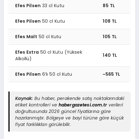
Efes Pilsen
33 cl Kutu
85 TL
Efes Pilsen
50 cl Kutu
108 TL
Efes Malt
50 cl Kutu
105 TL
Efes Extra
50 cl Kutu (Yüksek
140 TL
Alkollü)
Efes Pilsen
6’lı 50 cl Kutu
~565 TL
Kaynak:
Bu haber, perakende satış noktalarındaki
etiket kontrolleri ve
habergazetesi.com.tr
verileri
doğrultusunda 2026 güncel fiyatlarına göre
hazırlanmıştır. Bölgeye ve bayi türüne göre küçük
fiyat farklılıkları görülebilir.