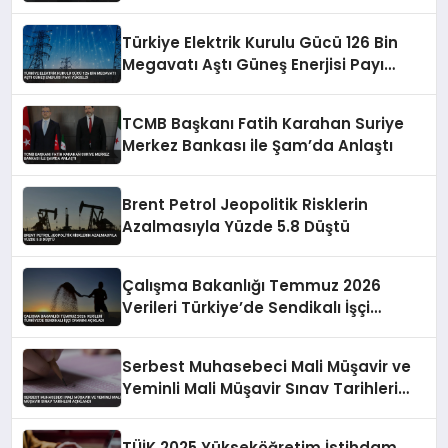
Türkiye Elektrik Kurulu Gücü 126 Bin
Megavatı Aştı Güneş Enerjisi Payı
Yükseldi
TCMB Başkanı Fatih Karahan Suriye
Merkez Bankası ile Şam’da Anlaştı
Brent Petrol Jeopolitik Risklerin
Azalmasıyla Yüzde 5.8 Düştü
Çalışma Bakanlığı Temmuz 2026
Verileri Türkiye’de Sendikalı İşçi
Oranını Açıkladı
Serbest Muhasebeci Mali Müşavir ve
Yeminli Mali Müşavir Sınav Tarihleri
Açıklandı
TÜİK 2025 Yükseköğretim İstihdam