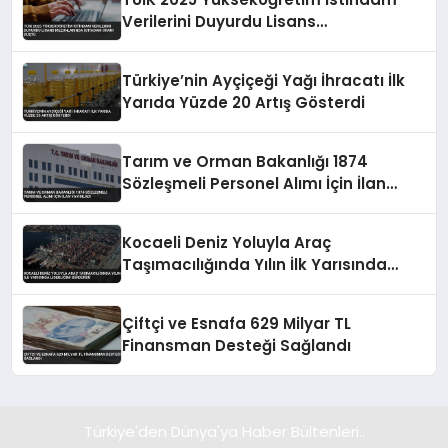
Verilerini Duyurdu Lisans
Mezunlarında İstihdam Oranı Düştü
Türkiye’nin Ayçiçeği Yağı İhracatı İlk
Yarıda Yüzde 20 Artış Gösterdi
Tarım ve Orman Bakanlığı 1874
Sözleşmeli Personel Alımı İçin İlan
Yayımladı
Kocaeli Deniz Yoluyla Araç
Taşımacılığında Yılın İlk Yarısında
Liderliğini Sürdürdü
Çiftçi ve Esnafa 629 Milyar TL
Finansman Desteği Sağlandı
Türkiye'den Dünya'ya Haber Bültenleri..