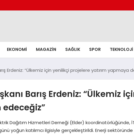
EKONOMI
MAGAZIN
SAĞLIK
SPOR
TEKNOLOJI
rış Erdeniz: “Ülkemiz için yenilikçi projelere yatırım yapmay
anı Barış Erdeniz: “Ülkemiz için
 edeceğiz”
ik Dağıtım Hizmetleri Derneği (Elder) koordinatörlüğünde, İTÜ 
 yoğun katılımcı ilgisiyle gerçekleştirildi. Enerji sektöründe y