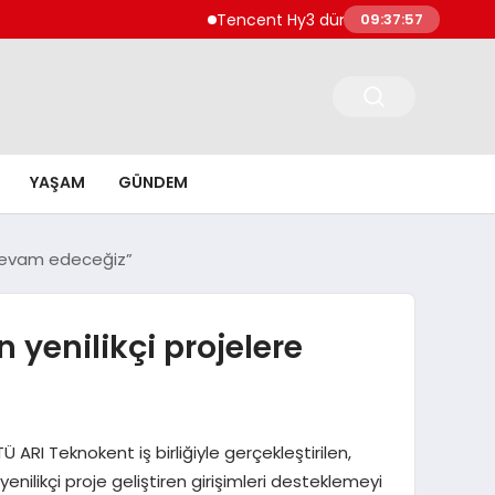
Tencent Hy3 dünya genelinde kullanıma sun
09:37:58
YAŞAM
GÜNDEM
a devam edeceğiz”
 yenilikçi projelere
ARI Teknokent iş birliğiyle gerçekleştirilen,
enilikçi proje geliştiren girişimleri desteklemeyi