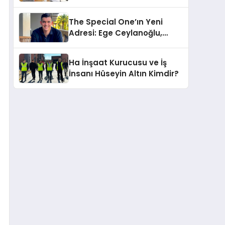
tüketicilerle buluşturuyor
The Special One’ın Yeni
Adresi: Ege Ceylanoğlu,
Casa Fora Beach Resort
Hotel’i Zirveye Taşımaya
Ha İnşaat Kurucusu ve İş
Geliyor!
İnsanı Hüseyin Altın Kimdir?