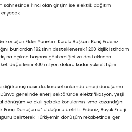
” sahnesinde 1’inci olan girişim ise elektrik dağıtım
 erişecek.
e konuşan Elder Yönetim Kurulu Başkanı Barış Erdeniz
ı, bunlardan 182’sinin desteklenerek 1.200 kişilik istihdam
urtdışına açılma başarısı gösterdiğini ve desteklenen
şirket değerlerini 400 milyon dolara kadar yükselttiğini
 verdiği konuşmasında, küresel anlamda enerji dönüşümü
Dünya genelinde enerji sektöründe elektrifikasyon, yeşil
l dönüşüm ve akıllı şebeke konularının ivme kazandığını
Enerji Dönüşümü” olduğunu belirtti. Erdeniz, Büyük Enerji
ğunu belirterek, Türkiye’nin dönüşüm rekabetinde geri