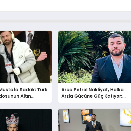
Mustafa Sadak: Türk
Arca Petrol Nakliyat, Halka
osunun Altın
Arzla Gücüne Güç Katıyor:
Ömer Arca ve Mehmet
Arca’dan Sektöre Güçlü
Yatırım