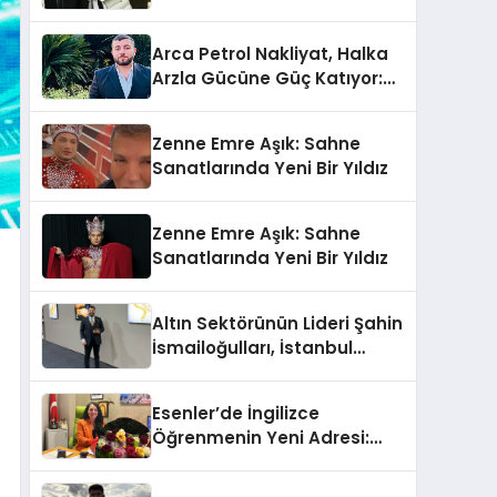
Yumruğu
Arca Petrol Nakliyat, Halka
Arzla Gücüne Güç Katıyor:
Ömer Arca ve Mehmet
Arca’dan Sektöre Güçlü
Zenne Emre Aşık: Sahne
Yatırım
Sanatlarında Yeni Bir Yıldız
Zenne Emre Aşık: Sahne
Sanatlarında Yeni Bir Yıldız
Altın Sektörünün Lideri Şahin
İsmailoğulları, İstanbul
Mücevher Fuarı’nda Parladı ￼
Esenler’de İngilizce
Öğrenmenin Yeni Adresi:
Büyük Açılış Fırsatıyla %20
İndirim!