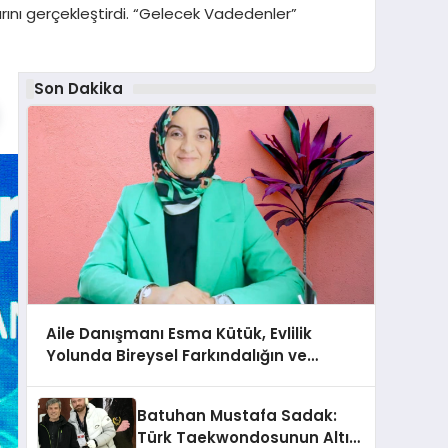
rını gerçekleştirdi. “Gelecek Vadedenler”
Son Dakika
Aile Danışmanı Esma Kütük, Evlilik
Yolunda Bireysel Farkındalığın ve
Sınırların Gücünü Anlatıyor
Batuhan Mustafa Sadak:
Türk Taekwondosunun Altın