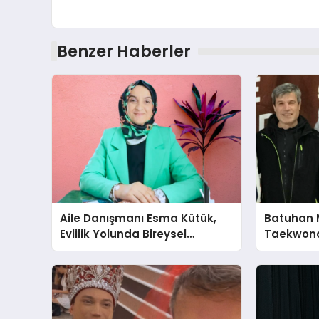
Benzer Haberler
Aile Danışmanı Esma Kütük,
Batuhan 
Evlilik Yolunda Bireysel
Taekwond
Farkındalığın ve Sınırların
Yumruğu
Gücünü Anlatıyor