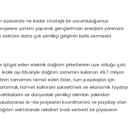
üm sürecinde ne kadar stratejik bir sorumluluğumuz
 projelere yatırım yaparak gençlerimizin enerjisini yanımıza
ek sektöre daha çok yenilikçi girişimin katkı vermesini
le iştigal eden elektrik dağıtım şirketlerinin üye olduğu çatı
 Aralık ayı itibariyle dağıtım sistemini kullanan 49,7 milyon
tinin tamamını temsil eden Elder, tüm paydaşları için
 artırmak, hizmet kalitesini yükseltmek ve ekonomik faydayı
olitikalarını ve dünyadaki yenilikçi akımları yakından
ve uluslararası Ar-Ge projesinin koordinatörü ve paydaşı olan
 dağıtım sektöründe rekabet bazlı serbest bir piyasanın