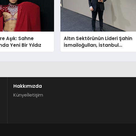
re Aşık: Sahne
Altın Sektörünün Lideri Şahin
da Yeni Bir Yıldız
İsmailoğulları, İstanbul
Mücevher Fuarı’nda Parladı ￼
Hakkımızda
Künye
İletişim