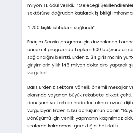
milyon TL ödül verildi. “Geleceği Şekillendirenler
sektörüne doğrudan katılarak iş birliği imkanına
“1.200 kişilik istihdam sağlandı”
Enerjim Sensin programı için düzenlenen törend
önceki 4 programda toplam 600 başvuru alındığın
sağlandığını belirtti. Erdeniz, 34 girişimcinin y
girişimlerin yıllık 145 milyon dolar ciro yaparak 
vurguladı.
Barış Erdeniz sektöre yönelik önemli mesajlar
alanında yaşanan büyük rekabete dikkat çekti. 
dönüşüm ve karbon hedefleri olmak üzere dijita
vurgulayan Erdeniz, bu dönüşümün adının “Büyük 
Dönüşümü için yenilik yapmanın kaçınılmaz oldu
sıralarda kalmaması gerektiğini hatırlattı.