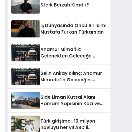
Sterk Berzah Kimdir?
İş Dünyasında Öncü Bir İsim:
Mustafa Furkan Türkarslan
Anamur Mimarlık:
Gelenekten Geleceğe
Modern Dokunuşlar
Selin Ankay Kılınç: Anamur
Mimarlık’ın Geleceğini
Şekillendiren Yöneticisi
Side Liman Kutsal Alanı
Hamam Yapısının Kazı ve
Onarımı Selectum
Hotels&Resorts’un da
Türk girişimci, 10 milyon
Katkılarıyla Tamamlandı
havluyu her yıl ABD’li