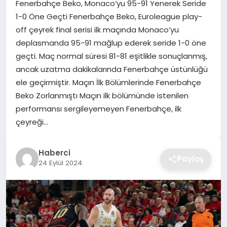
Fenerbahçe Beko, Monaco’yu 95-91 Yenerek Seride
TEKNOLOJI
1-0 Öne Geçti Fenerbahçe Beko, Euroleague play-
off çeyrek final serisi ilk maçında Monaco’yu
YAŞAM
deplasmanda 95-91 mağlup ederek seride 1-0 öne
geçti. Maç normal süresi 81-81 eşitlikle sonuçlanmış,
GÜNDEM
ancak uzatma dakikalarında Fenerbahçe üstünlüğü
ele geçirmiştir. Maçın İlk Bölümlerinde Fenerbahçe
Beko Zorlanmıştı Maçın ilk bölümünde istenilen
performansı sergileyemeyen Fenerbahçe, ilk
çeyreği…
Haberci
Paylaş
24 Eylül 2024