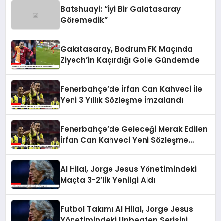
Batshuayi: “İyi Bir Galatasaray
Göremedik”
Galatasaray, Bodrum FK Maçında
Ziyech’in Kaçırdığı Golle Gündemde
Fenerbahçe’de İrfan Can Kahveci İle
Yeni 3 Yıllık Sözleşme İmzalandı
Fenerbahçe’de Geleceği Merak Edilen
İrfan Can Kahveci Yeni Sözleşme
İmzaladı
Al Hilal, Jorge Jesus Yönetimindeki
Maçta 3-2’lik Yenilgi Aldı
Futbol Takımı Al Hilal, Jorge Jesus
Yönetimindeki Unbeaten Serisini