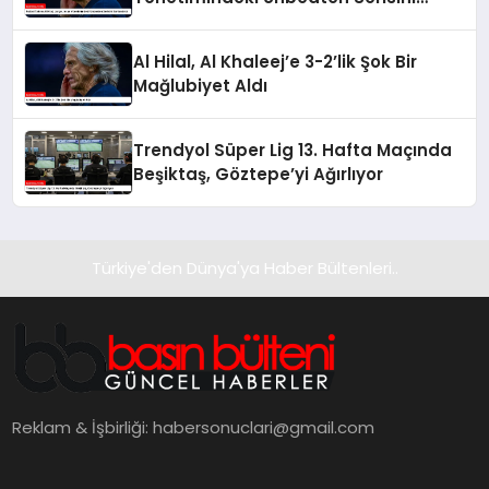
Sonlandırdı
Al Hilal, Al Khaleej’e 3-2’lik Şok Bir
Mağlubiyet Aldı
Trendyol Süper Lig 13. Hafta Maçında
Beşiktaş, Göztepe’yi Ağırlıyor
Türkiye'den Dünya'ya Haber Bültenleri..
Reklam & İşbirliği:
habersonuclari@gmail.com