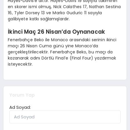
Hayes-Davis’e aittir. Hayes-Davis 19 sayıyla takımının
en skorer ismi olmuş, Nick Calathes 17, Nathan Sestina
16, Tyler Dorsey 13 ve Marko Guduric 11 sayıyla
galibiyete katkı sağlamışlardır.
İkinci Maç 26 Nisan’da Oynanacak
Fenerbahçe Beko ile Monaco arasındaki serinin ikinci
maçı 26 Nisan Cuma günü yine Monaco’da
gerçekleştirilecektir. Fenerbahçe Beko, bu maçı da
kazanarak adını Dörtlü Final’e (Final Four) yazdırmak
isteyecektir.
Yorum Yap
Ad Soyad: