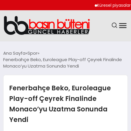
Küresel piyasalarda kar
ANASAYFA
Ana Sayfa
Spor
Fenerbahçe Beko, Euroleague Play-off Çeyrek Finalinde
GÜNCEL
Monaco’yu Uzatma Sonunda Yendi
EKONOMI
Fenerbahçe Beko, Euroleague
MAGAZIN
Play-off Çeyrek Finalinde
Monaco’yu Uzatma Sonunda
SAĞLIK
Yendi
SPOR