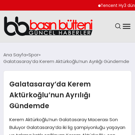
Tencent Hy3 dünya ge
ANASAYFA
Ana Sayfa
Spor
Galatasaray’da Kerem Aktürkoğlu’nun Ayrılığı Gündemde
GÜNCEL
EKONOMI
Galatasaray’da Kerem
Aktürkoğlu’nun Ayrılığı
MAGAZIN
Gündemde
SAĞLIK
Kerem Aktürkoğlu’nun Galatasaray Macerası Son
Buluyor Galatasaray‘da iki lig şampiyonluğu yaşayan
SPOR