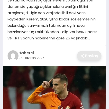
ve takıma katkı sağlayan Kerem Aktürkoğlu, son
dönemde yaptığı açıklamalarla ayrılığın fitilini
TEKNOLOJI
ateşlemişti. Ligin son virajında ilk 11’deki yerini
kaybeden Kerem, 2026 yılına kadar sözleşmesinin
YAŞAM
bulunduğu sarı-kırmızılı takımdan ayrılmaya
hazırlanıyor. Üç Farklı Ülkeden Talip Var beIN Sports
GÜNDEM
ve TRT Spor‘un haberlerine göre 25 yaşındaki…
Haberci
Paylaş
24 Haziran 2024