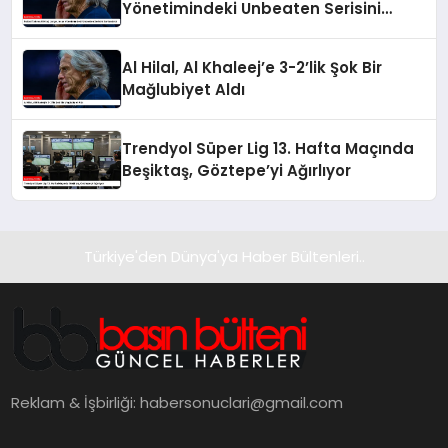
Yönetimindeki Unbeaten Serisini
Sonlandırdı
Al Hilal, Al Khaleej’e 3-2’lik Şok Bir
Mağlubiyet Aldı
Trendyol Süper Lig 13. Hafta Maçında
Beşiktaş, Göztepe’yi Ağırlıyor
Türkiye'den Dünya'ya Haber Bültenleri..
Reklam & İşbirliği:
habersonuclari@gmail.com