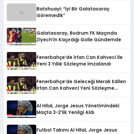
Batshuayi: “İyi Bir Galatasaray
Göremedik”
Galatasaray, Bodrum FK Maçında
Ziyech’in Kaçırdığı Golle Gündemde
Fenerbahçe’de İrfan Can Kahveci İle
Yeni 3 Yıllık Sözleşme İmzalandı
Fenerbahçe’de Geleceği Merak Edilen
İrfan Can Kahveci Yeni Sözleşme
İmzaladı
Al Hilal, Jorge Jesus Yönetimindeki
Maçta 3-2’lik Yenilgi Aldı
Futbol Takımı Al Hilal, Jorge Jesus