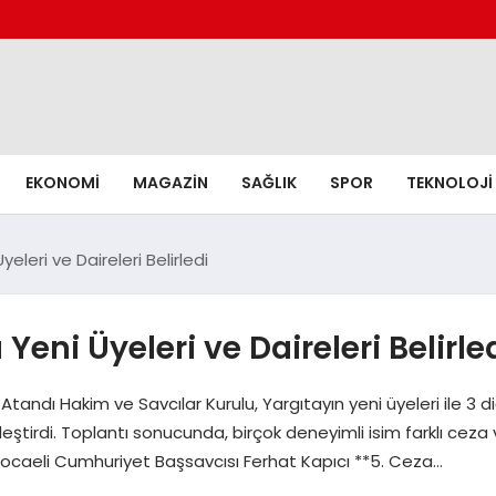
EKONOMI
MAGAZIN
SAĞLIK
SPOR
TEKNOLOJI
eleri ve Daireleri Belirledi
eni Üyeleri ve Daireleri Belirle
Atandı Hakim ve Savcılar Kurulu, Yargıtayın yeni üyeleri ile 3 
eştirdi. Toplantı sonucunda, birçok deneyimli isim farklı ceza
 Kocaeli Cumhuriyet Başsavcısı Ferhat Kapıcı **5. Ceza…