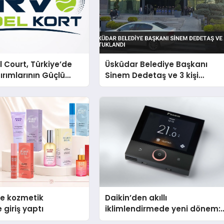
 Court, Türkiye’de
Üsküdar Belediye Başkanı
ırımlarının Güçlü
Sinem Dedetaş ve 3 kişi
Olmayı Sürdürüyor
tutuklandı
se kozmetik
Daikin’den akıllı
 giriş yaptı
iklimlendirmede yeni dönem:
Madoka Plus Türkiye’de