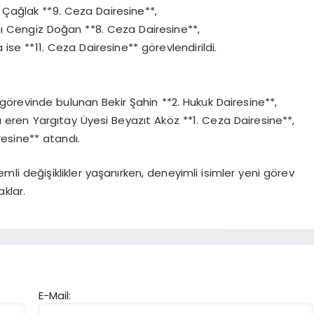
 Çağlak **9. Ceza Dairesine**,
ı Cengiz Doğan **8. Ceza Dairesine**,
ise **11. Ceza Dairesine** görevlendirildi.
örevinde bulunan Bekir Şahin **2. Hukuk Dairesine**,
 eren Yargıtay Üyesi Beyazıt Aköz **1. Ceza Dairesine**,
resine** atandı.
mli değişiklikler yaşanırken, deneyimli isimler yeni görev
klar.
E-Mail: