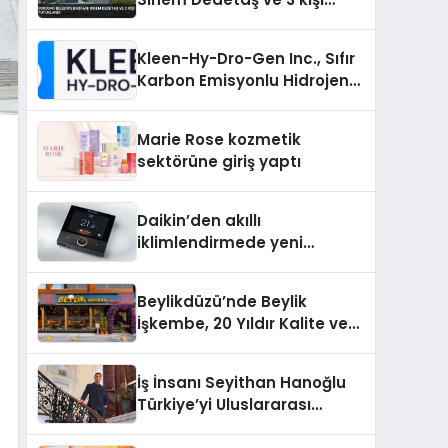
tutuklandı
Kleen-Hy-Dro-Gen Inc., Sıfır
Karbon Emisyonlu Hidrojen
Isıtma Teknolojisinde ISO ve
TSSA Düzenleyici Onaylarını
Marie Rose kozmetik
Aldı
sektörüne giriş yaptı
Daikin’den akıllı
iklimlendirmede yeni
dönem: Madoka Plus
Türkiye’de
Beylikdüzü’nde Beylik
İşkembe, 20 Yıldır Kalite ve
Lezzetin Değişmeyen Adresi
İş İnsanı Seyithan Hanoğlu
Türkiye’yi Uluslararası
Arenada Tanıtmayı