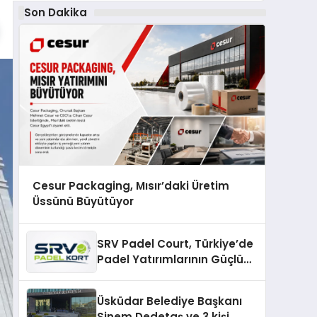
Son Dakika
Cesur Packaging, Mısır’daki Üretim
Üssünü Büyütüyor
SRV Padel Court, Türkiye’de
Padel Yatırımlarının Güçlü
Markası Olmayı Sürdürüyor
Üsküdar Belediye Başkanı
Sinem Dedetaş ve 3 kişi