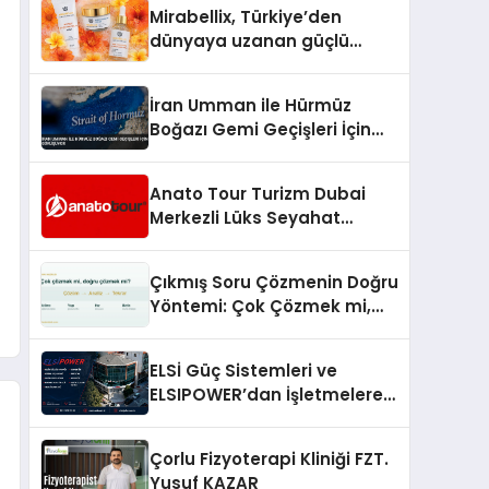
Hedefliyor
Mirabellix, Türkiye’den
dünyaya uzanan güçlü
büyümesini sürdürüyor
İran Umman ile Hürmüz
Boğazı Gemi Geçişleri İçin
Görüşüyor
Anato Tour Turizm Dubai
Merkezli Lüks Seyahat
Hizmetleriyle Küresel
Turizmde Öne Çıkıyor
Çıkmış Soru Çözmenin Doğru
Yöntemi: Çok Çözmek mi,
Doğru Çözmek mi?
ELSİ Güç Sistemleri ve
ELSIPOWER’dan İşletmelere
Güvenilir Enerji Çözümleri
Çorlu Fizyoterapi Kliniği FZT.
Yusuf KAZAR