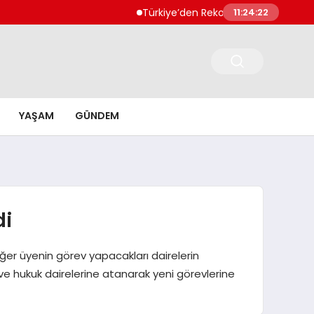
Türkiye’den Rekor Teknoloji İhracatı 56 Mily
11:24:23
YAŞAM
GÜNDEM
di
diğer üyenin görev yapacakları dairelerin
 ve hukuk dairelerine atanarak yeni görevlerine