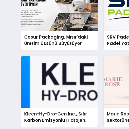
Cesur Packaging, Mısır’daki
SRV Padel
Üretim Üssünü Büyütüyor
Padel Yat
Markası 
Kleen-Hy-Dro-Gen Inc., Sıfır
Marie Ro
Karbon Emisyonlu Hidrojen
sektörüne
Isıtma Teknolojisinde ISO ve