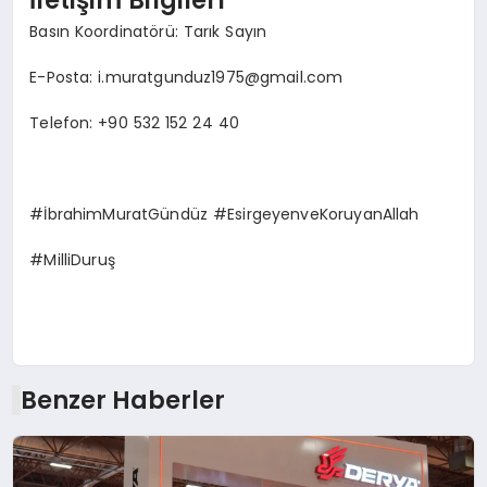
Basın Koordinatörü: Tarık Sayın
E-Posta:
i.muratgunduz1975@gmail.com
Telefon: +90 532 152 24 40
#İbrahimMuratGündüz #EsirgeyenveKoruyanAllah
#MilliDuruş
Benzer Haberler