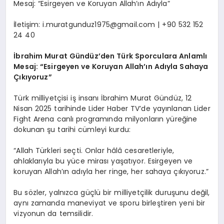
Mesaj: “Esirgeyen ve Koruyan Allah’ın Adıyla”
İletişim:
i.muratgunduz1975@gmail.com
| +90 532 152
24 40
İbrahim Murat Gündüz’den Türk Sporculara Anlamlı
Mesaj: “Esirgeyen ve Koruyan Allah’ın Adıyla Sahaya
Çıkıyoruz”
Türk milliyetçisi iş insanı İbrahim Murat Gündüz, 12
Nisan 2025 tarihinde Lider Haber TV’de yayınlanan Lider
Fight Arena canlı programında milyonların yüreğine
dokunan şu tarihi cümleyi kurdu:
“Allah Türkleri seçti. Onlar hâlâ cesaretleriyle,
ahlaklarıyla bu yüce mirası yaşatıyor. Esirgeyen ve
koruyan Allah’ın adıyla her ringe, her sahaya çıkıyoruz.”
Bu sözler, yalnızca güçlü bir milliyetçilik duruşunu değil,
aynı zamanda maneviyat ve sporu birleştiren yeni bir
vizyonun da temsilidir.