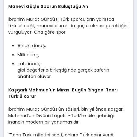
Manevi Güçle Sporun Buluştuğu An
İbrahim Murat Gündüz, Türk sporcuların yalnızca
fiziksel değil, manevi olarak da güçlü olması gerektiğini
vurguluyor. Ona göre spor:
Ahlaki duruş,
Milli bilinç,
İlahi inanç
gibi değerlerle birleştiğinde gerçek zaferin
anahtarı oluyor.
Kaşgarlı Mahmud’un Mirası Bugün Ringde: Tanrı
Türk’ü Korur
İbrahim Murat Gündüz’ün sözleri, bin yıl önce Kaşgarlı
Mahmud’un Divânu Lügâti’t-Türk’te dile getirdiği
inancın modern bir yansımasıdır.
“Tanrı Türk milletini seçti, onlara Türk adını verdi.