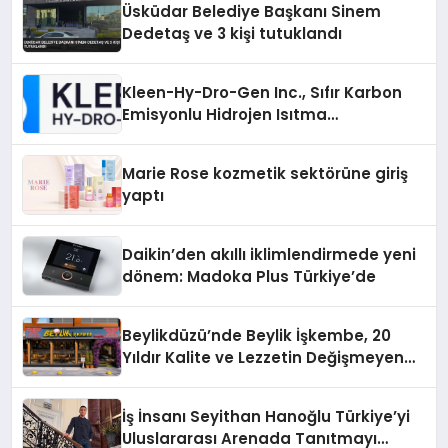
Üsküdar Belediye Başkanı Sinem
Dedetaş ve 3 kişi tutuklandı
Kleen-Hy-Dro-Gen Inc., Sıfır Karbon
Emisyonlu Hidrojen Isıtma
Teknolojisinde ISO ve TSSA
Düzenleyici Onaylarını Aldı
Marie Rose kozmetik sektörüne giriş
yaptı
Daikin’den akıllı iklimlendirmede yeni
dönem: Madoka Plus Türkiye’de
Beylikdüzü’nde Beylik İşkembe, 20
Yıldır Kalite ve Lezzetin Değişmeyen
Adresi
İş İnsanı Seyithan Hanoğlu Türkiye’yi
Uluslararası Arenada Tanıtmayı