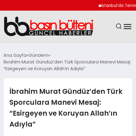
İstanbul’da Temmuz Ayı F
ANASAYFA
Ana Sayfa
Gündem
İbrahim Murat Gündüz’den Türk Sporculara Manevi Mesaj:
GÜNCEL
“Esirgeyen ve Koruyan Allah’ın Adıyla”
EKONOMI
İbrahim Murat Gündüz’den Türk
MAGAZIN
Sporculara Manevi Mesaj:
“Esirgeyen ve Koruyan Allah’ın
SAĞLIK
Adıyla”
SPOR