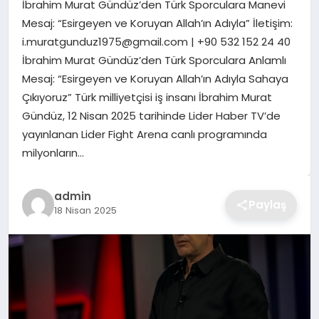
İbrahim Murat Gündüz’den Türk Sporculara Manevi
TEKNOLOJI
Mesaj: “Esirgeyen ve Koruyan Allah’ın Adıyla” İletişim:
i.muratgunduz1975@gmail.com
| +90 532 152 24 40
YAŞAM
İbrahim Murat Gündüz’den Türk Sporculara Anlamlı
Mesaj: “Esirgeyen ve Koruyan Allah’ın Adıyla Sahaya
GÜNDEM
Çıkıyoruz” Türk milliyetçisi iş insanı İbrahim Murat
Gündüz, 12 Nisan 2025 tarihinde Lider Haber TV’de
yayınlanan Lider Fight Arena canlı programında
milyonların…
admin
Paylaş
18 Nisan 2025