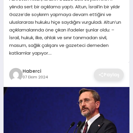
yılında sert bir açıklama yaptı. Altun, İsrail’in bir yıldır
TEKNOLOJI
Gazze’de soykırım yapmaya devam ettiğini ve
uluslararası hukuku hiçe saydığını vurguladı. Altun’un
YAŞAM
açıklamalarında öne çıkan ifadeler şunlar oldu: –
İsrail, hukuk, ilke, ahlak ve sınır tanımadan sivil,
GÜNDEM
masum, sağlık çalışanı ve gazeteci demeden
katliamlar yapıyor….
Haberci
Paylaş
07 Ekim 2024