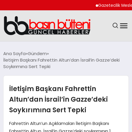
Gazetecilik Meslek Yas
ANASAYFA
Ana Sayfa
Gündem
İletişim Başkanı Fahrettin Altun’dan İsrail’in Gazze’deki
GÜNCEL
Soykırımına Sert Tepki
EKONOMI
İletişim Başkanı Fahrettin
MAGAZIN
Altun’dan İsrail’in Gazze’deki
Soykırımına Sert Tepki
SAĞLIK
Fahrettin Altun’un Açıklamaları İletişim Başkanı
SPOR
Fahrettin Altun, İsrail’in Gazze’deki soykırımının 1.