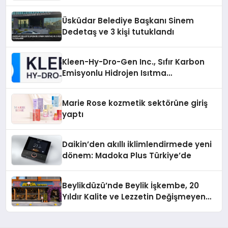
Sürdürüyor
Üsküdar Belediye Başkanı Sinem
Dedetaş ve 3 kişi tutuklandı
Kleen-Hy-Dro-Gen Inc., Sıfır Karbon
Emisyonlu Hidrojen Isıtma
Teknolojisinde ISO ve TSSA
Düzenleyici Onaylarını Aldı
Marie Rose kozmetik sektörüne giriş
yaptı
Daikin’den akıllı iklimlendirmede yeni
dönem: Madoka Plus Türkiye’de
Beylikdüzü’nde Beylik İşkembe, 20
Yıldır Kalite ve Lezzetin Değişmeyen
Adresi