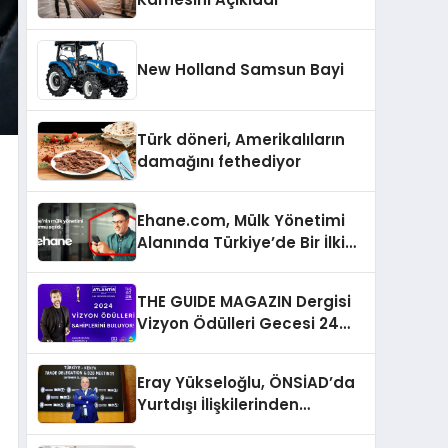
New Holland Samsun Bayi
Türk döneri, Amerikalıların
damağını fethediyor
Ehane.com, Mülk Yönetimi
Alanında Türkiye’de Bir İlki
Gerçekleştirmek İçin
Yayında
THE GUIDE MAGAZIN Dergisi
Vizyon Ödülleri Gecesi 24
Aralık’ta
Eray Yükseloğlu, ÖNSİAD’da
Yurtdışı İlişkilerinden
Sorumlu Genel Başkan