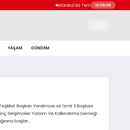
İstanbul’da Temmuz Ayı Fiyat Hareketleri Si
13:09:06
YAŞAM
GÜNDEM
Teşkilat Başkan Yardımcısı ve İzmir İl Başkanı
enç Girişimciler Yatırım Ve Kalkındırma Derneği
ığınına başlar…