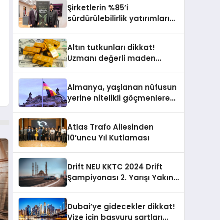
Yardımcısı Oldu
Şirketlerin %85’i
sürdürülebilirlik yatırımlarını
artırdı
Altın tutkunları dikkat!
Uzmanı değerli maden
yatırımcılarını uyardı!
Almanya, yaşlanan nüfusun
yerine nitelikli göçmenlere
kapılarını açıyor
Atlas Trafo Ailesinden
10’uncu Yıl Kutlaması
Drift NEU KKTC 2024 Drift
Şampiyonası 2. Yarışı Yakın
Doğu Kampüsünde
Gerçekleştirildi
Dubai’ye gidecekler dikkat!
Vize için başvuru şartları