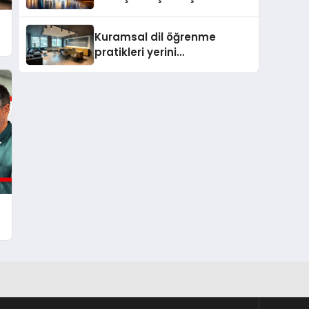
değişti
Kuramsal dil öğrenme
pratikleri yerini
performansa dayalı
iletişime bırakıyor