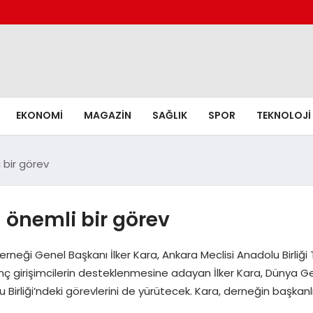
EKONOMI
MAGAZIN
SAĞLIK
SPOR
TEKNOLOJI
 bir görev
n önemli bir görev
neği Genel Başkanı İlker Kara, Ankara Meclisi Anadolu Birliği 
 genç girişimcilerin desteklenmesine adayan İlker Kara, Dünya G
lu Birliği’ndeki görevlerini de yürütecek. Kara, derneğin başkanl