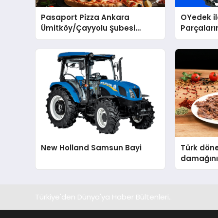
Pasaport Pizza Ankara
OYedek i
Ümitköy/Çayyolu Şubesi
Parçaları
Açıldı!
New Holland Samsun Bayi
Türk döne
damağını
Türkiye'den Dünya'ya Haber Bültenleri..