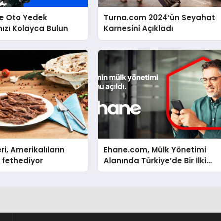
le Oto Yedek
Turna.com 2024’ün Seyahat
nızı Kolayca Bulun
Karnesini Açıkladı
ri, Amerikalıların
Ehane.com, Mülk Yönetimi
 fethediyor
Alanında Türkiye’de Bir İlki
Gerçekleştirmek İçin Yayında