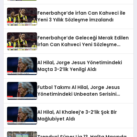
Fenerbahçe’de İrfan Can Kahveci İle
Yeni 3 Yıllık Sözleşme İmzalandı
Fenerbahçe’de Geleceği Merak Edilen
İrfan Can Kahveci Yeni Sözleşme
İmzaladı
Al Hilal, Jorge Jesus Yönetimindeki
Maçta 3-2’lik Yenilgi Aldı
Futbol Takımı Al Hilal, Jorge Jesus
Yönetimindeki Unbeaten Serisini
Sonlandırdı
Al Hilal, Al Khaleej’e 3-2’lik Şok Bir
Mağlubiyet Aldı
Trendyol Süper Lig 13. Hafta Maçında