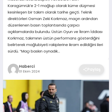
Karagümrük’e 2-1 mağlup olarak küme düşmesi
TEKNOLOJI
kesinleşen bir takım olarak tarihe geçti. Teknik
direktörleri Osman Zeki Korkmaz, maçın ardından
YAŞAM
düzenlenen basın toplantısında çarpıcı
açıklamalarda bulundu. Üstün Oyun ve İkram İddiası
GÜNDEM
Korkmaz, takımının üstün performans gösterdiğini
belirterek mağlubiyeti rakiplerine ikram edildiğini ileri
sürdü. “Maçı baskın oynadık…
Haberci
Paylaş
01 Ekim 2024