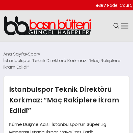
SRV Padel Court, Türk
ANASAYFA
Ana Sayfa
Spor
İstanbulspor Teknik Direktörü Korkmaz: “Maç Rakiplere
GÜNCEL
İkram Edildi”
EKONOMI
İstanbulspor Teknik Direktörü
MAGAZIN
Korkmaz: “Maç Rakiplere İkram
Edildi”
SAĞLIK
Küme Düşme Acısı: İstanbulspor’un Süper Lig
SPOR
Macerası İstanbulspor, VavaCars Fatih