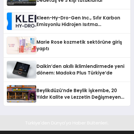
Dedetaş ve 3 kişi tutuklandı
Kleen-Hy-Dro-Gen Inc., Sıfır Karbon
Emisyonlu Hidrojen Isıtma
Teknolojisinde ISO ve TSSA
Düzenleyici Onaylarını Aldı
Marie Rose kozmetik sektörüne giriş
yaptı
Daikin’den akıllı iklimlendirmede yeni
dönem: Madoka Plus Türkiye’de
Beylikdüzü’nde Beylik İşkembe, 20
Yıldır Kalite ve Lezzetin Değişmeyen
Adresi
Türkiye'den Dünya'ya Haber Bültenleri..