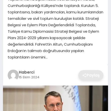
Cumhurbaşkanlığı Külliyesi’nde toplandı. Kurulun 5.
TEKNOLOJI
toplantısına, bakan yardımcıları, kamu kurumlarından
temsilciler ve sivil toplum kuruluşları katıldı. Strateji
YAŞAM
Belgesi ve Eylem Planı Değerlendirildi Toplantıda,
Türkiye Kamu Diplomasisi Strateji Belgesi ve Eylem
GÜNDEM
Planı 2024-2029 yıllarını kapsayacak şekilde
değerlendirildi. Fahrettin Altun, Cumhurbaşkanı
Erdoğan’ın talimatı doğrultusunda yapılan
toplantıların önemini…
Haberci
Paylaş
15 Ekim 2024