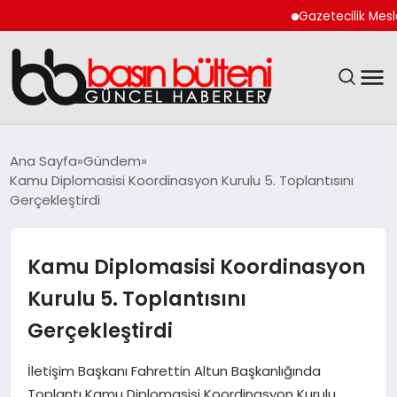
Gazetecilik Meslek Yas
ANASAYFA
Ana Sayfa
Gündem
Kamu Diplomasisi Koordinasyon Kurulu 5. Toplantısını
GÜNCEL
Gerçekleştirdi
EKONOMI
Kamu Diplomasisi Koordinasyon
MAGAZIN
Kurulu 5. Toplantısını
Gerçekleştirdi
SAĞLIK
İletişim Başkanı Fahrettin Altun Başkanlığında
SPOR
Toplantı Kamu Diplomasisi Koordinasyon Kurulu,