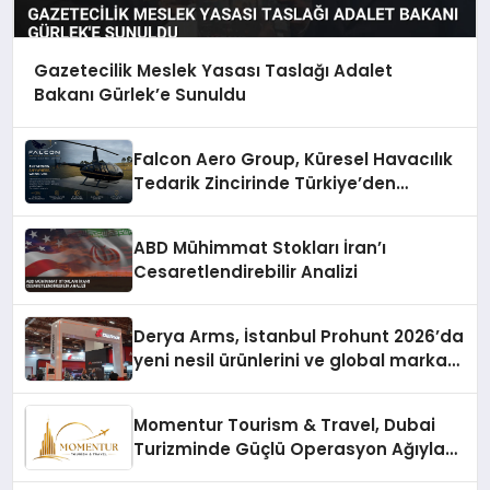
Gazetecilik Meslek Yasası Taslağı Adalet
Bakanı Gürlek’e Sunuldu
Falcon Aero Group, Küresel Havacılık
Tedarik Zincirinde Türkiye’den
Dünyaya Açılıyor
ABD Mühimmat Stokları İran’ı
Cesaretlendirebilir Analizi
Derya Arms, İstanbul Prohunt 2026’da
yeni nesil ürünlerini ve global marka
vizyonunu sergiledi
Momentur Tourism & Travel, Dubai
Turizminde Güçlü Operasyon Ağıyla
Fark Yaratıyor