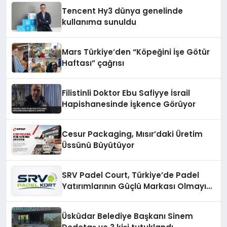
Tencent Hy3 dünya genelinde
kullanıma sunuldu
Mars Türkiye’den “Köpeğini İşe Götür
Haftası” çağrısı
Filistinli Doktor Ebu Safiyye İsrail
Hapishanesinde İşkence Görüyor
Cesur Packaging, Mısır’daki Üretim
Üssünü Büyütüyor
SRV Padel Court, Türkiye’de Padel
Yatırımlarının Güçlü Markası Olmayı
Sürdürüyor
Üsküdar Belediye Başkanı Sinem