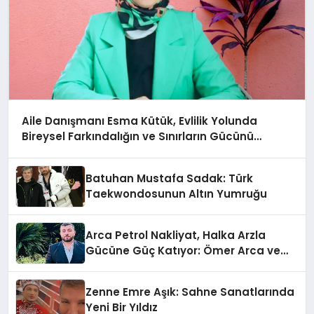
Aile Danışmanı Esma Kütük, Evlilik Yolunda
Bireysel Farkındalığın ve Sınırların Gücünü
Anlatıyor
Batuhan Mustafa Sadak: Türk
Taekwondosunun Altın Yumruğu
Arca Petrol Nakliyat, Halka Arzla
Gücüne Güç Katıyor: Ömer Arca ve
Mehmet Arca’dan Sektöre Güçlü
Yatırım
Zenne Emre Aşık: Sahne Sanatlarında
Yeni Bir Yıldız