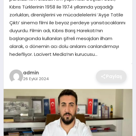
Kıbrıs Türklerinin 1958 ile 1974 yıllarında yaşadığı
TEKNOLOJI
zorlukları, direnişlerini ve mücadelelerini ‘Ayşe Tatile
Çıktı’ sinema filmi ile beyaz perdeye yansıtacaklarını
YAŞAM
duyurdu. Filmin adı, Kıbrıs Barış Harekatı’nın
başlangıcında kullanılan şifreli mesajdan ilham
GÜNDEM
alarak, o dönemin acı dolu anılarını canlandırmayı
hedefliyor. Lacivert Media’nın kurucusu…
admin
Paylaş
26 Eylül 2024