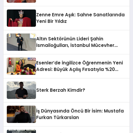
Zenne Emre Aşık: Sahne Sanatlarında
Yeni Bir Yıldız
Altın Sektörünün Lideri Şahin
İsmailoğulları, İstanbul Mücevher
Fuarı’nda Parladı ￼
Esenler’de İngilizce Öğrenmenin Yeni
Adresi: Büyük Açılış Fırsatıyla %20
İndirim!
Sterk Berzah Kimdir?
İş Dünyasında Öncü Bir İsim: Mustafa
Furkan Türkarslan