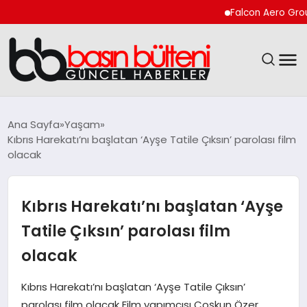
Falcon Aero Group, Küre
ANASAYFA
Ana Sayfa
Yaşam
Kıbrıs Harekatı’nı başlatan ‘Ayşe Tatile Çıksın’ parolası film
GÜNCEL
olacak
EKONOMI
Kıbrıs Harekatı’nı başlatan ‘Ayşe
MAGAZIN
Tatile Çıksın’ parolası film
olacak
SAĞLIK
Kıbrıs Harekatı’nı başlatan ‘Ayşe Tatile Çıksın’
SPOR
parolası film olacak Film yapımcısı Coşkun Özer,