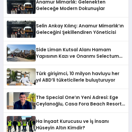
Anamur Mimarlık: Gelenekten
Geleceğe Modern Dokunuşlar
Selin Ankay Kılınç: Anamur Mimarlık’ın
Geleceğini Şekillendiren Yöneticisi
Side Liman Kutsal Alanı Hamam
Yapısının Kazı ve Onarımı Selectum
Hotels&Resorts’un da Katkılarıyla
Tamamlandı
Türk girişimci, 10 milyon havluyu her
yıl ABD’li tüketicilerle buluşturuyor
The Special One’ın Yeni Adresi: Ege
Ceylanoğlu, Casa Fora Beach Resort
Hotel’i Zirveye Taşımaya Geliyor!
Ha İnşaat Kurucusu ve İş İnsanı
Hüseyin Altın Kimdir?