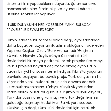
sinema filmi yapacaklarını duyurdu. Şu an senaryo
aşamasında olan filmin ekip ve oyuncu kadrosu
üzerine toplantılar yapılıyor.
‘TÜRK DÜNYASININ HER KÖŞESİNDE YANKI BULACAK
PROJELERLE DEVAM EDECEK’
Filmin, sadece bir tarihsel anlatı değil, aynı zamanda
daha büyük bir vizyonun ilk adımı olduğunu ifade eden
Yapımcı Coşkun Özer, “Bu vizyonun adı ‘Girişimin
Yüzyılı.’ Girişimin Yüzyılı, dünya üzerindeki Türk
devletlerini bir araya getirerek, ortak projeler üretmeyi
ve bu projeleri hayata geçirmeyi amaçlayan uzun
vadeli bir yol haritasını temsil ediyor. Kıbrıs’ta yaşanan
olaylarla başlayan bu büyük proje, Türk dünyasının her
köşesinde yankı bulacak projelerle devam edecek.
Cumhurbaşkanımızın Türkiye Yüzyılı vizyonundan
ilham alarak oluşturduğumuz Girişimin Yüzyılı vizyonu,
Türk dünyasını öne çıkarmayı ve ortak değerlerimizi
geleceğe taşımayı hedefliyor. Bu vizyon, sadece
Türkiye için değil, tüm Türk devletleri için ortak bir