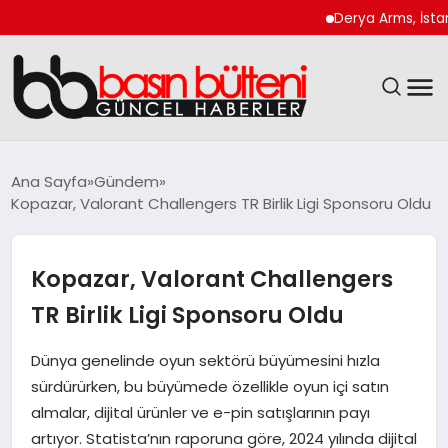
Derya Arms, İstanbul Pr
ANASAYFA
Ana Sayfa
Gündem
Kopazar, Valorant Challengers TR Birlik Ligi Sponsoru Oldu
GÜNCEL
EKONOMI
Kopazar, Valorant Challengers
TR Birlik Ligi Sponsoru Oldu
MAGAZIN
Dünya genelinde oyun sektörü büyümesini hızla
SAĞLIK
sürdürürken, bu büyümede özellikle oyun içi satın
almalar, dijital ürünler ve e-pin satışlarının payı
SPOR
artıyor. Statista’nın raporuna göre, 2024 yılında dijital