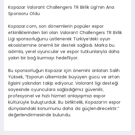
Kopazar Valorant Challengers TR Birlik Ligi’nin Ana
Sponsoru Oldu
Kopazar.com, son dönemlerin popüler espor
etkinliklerinden biri olan Valorant Challengers TR Birlik
Ligi sponsorluğunu üstlenerek Türkiye’deki oyun
ekosistemine önemli bir destek sağladı. Marka bu
adımla, yerel oyuncular ve espor tutkunlarıyla daha
yakın bir bağ kurmayı hedefliyor.
Bu sponsorluğun Kopazar için önemini anlatan Salih
Yüksek, “Esporun ülkemizde büyüyen gücü ve artan
ilgisini yakından takip ediyoruz. Valorant ligi desteği
sayesinde oyunculara sağladığımız güvenilir,
profesyonel ve hızlı hizmet anlayışımızı espor
kültürüyle buluşturduk. Bu birliktelik, Kopazar’ın espor
dünyasındaki konumunu daha da güçlendirecektir.”
değerlendirmesinde bulundu.