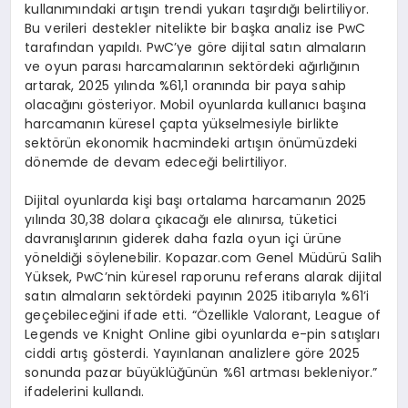
kullanımındaki artışın trendi yukarı taşırdığı belirtiliyor.
Bu verileri destekler nitelikte bir başka analiz ise PwC
tarafından yapıldı. PwC’ye göre dijital satın almaların
ve oyun parası harcamalarının sektördeki ağırlığının
artarak, 2025 yılında %61,1 oranında bir paya sahip
olacağını gösteriyor. Mobil oyunlarda kullanıcı başına
harcamanın küresel çapta yükselmesiyle birlikte
sektörün ekonomik hacmindeki artışın önümüzdeki
dönemde de devam edeceği belirtiliyor.
Dijital oyunlarda kişi başı ortalama harcamanın 2025
yılında 30,38 dolara çıkacağı ele alınırsa, tüketici
davranışlarının giderek daha fazla oyun içi ürüne
yöneldiği söylenebilir. Kopazar.com Genel Müdürü Salih
Yüksek, PwC’nin küresel raporunu referans alarak dijital
satın almaların sektördeki payının 2025 itibarıyla %61’i
geçebileceğini ifade etti. “Özellikle Valorant, League of
Legends ve Knight Online gibi oyunlarda e-pin satışları
ciddi artış gösterdi. Yayınlanan analizlere göre 2025
sonunda pazar büyüklüğünün %61 artması bekleniyor.”
ifadelerini kullandı.