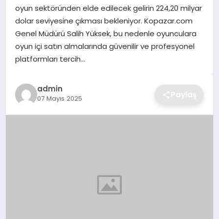
oyun sektöründen elde edilecek gelirin 224,20 milyar
TEKNOLOJI
dolar seviyesine çıkması bekleniyor. Kopazar.com
Genel Müdürü Salih Yüksek, bu nedenle oyunculara
YAŞAM
oyun içi satın almalarında güvenilir ve profesyonel
platformları tercih…
GÜNDEM
admin
Paylaş
07 Mayıs 2025