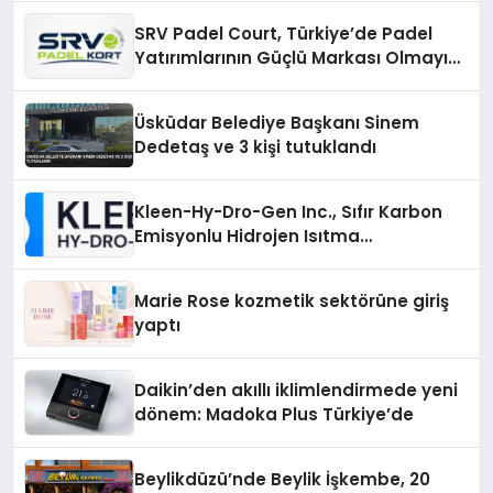
SRV Padel Court, Türkiye’de Padel
Yatırımlarının Güçlü Markası Olmayı
Sürdürüyor
Üsküdar Belediye Başkanı Sinem
Dedetaş ve 3 kişi tutuklandı
Kleen-Hy-Dro-Gen Inc., Sıfır Karbon
Emisyonlu Hidrojen Isıtma
Teknolojisinde ISO ve TSSA
Düzenleyici Onaylarını Aldı
Marie Rose kozmetik sektörüne giriş
yaptı
Daikin’den akıllı iklimlendirmede yeni
dönem: Madoka Plus Türkiye’de
Beylikdüzü’nde Beylik İşkembe, 20