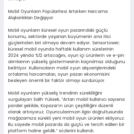
Mobil Oyunların Popülaritesi Artarken Harcama
Alışkanlıkları Değişiyor
Mobil oyunların küresel oyun pazarındaki güçlü
konumu, sektörde yaşanan büyümenin ana itici
güçlerinden biri olmaya devam ediyor. Sensortower;
küresel mobil oyunda haftalık kullanım sürelerinin
2024 yılında %12 artacağını, oyun içi ürünlerin ve e-pin
alımlarının yükseliş göstermesinin kaçınılmaz olduğunu
belirtiyor. Kullanıcıların mobil oyun alışverişlerindeki
ortalama harcamaları, oyun pazarı ekonomisini
besleyen önemli bir faktör olmayı sürdürüyor.
Mobil oyunların yükseliş trendinin sürekliliğini
vurgulayan Salih Yüksek, “Artan mobil kullanıcı sayısına
paralel şekilde, Kopazar’ın ürün çeşitliliğini düzenli
olarak artırıyoruz. Oyuncularımızın ilgisi doğrultusunda
mağazamıza sürekli yeni mobil oyun ürünleri ekliyoruz.
Bu sayede mobil pazarda da güçlü ve tercih edilen bir
platform haline geldik.” sözlerini kullandı.