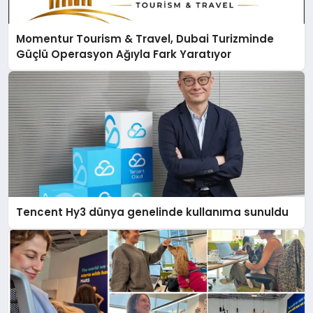
Momentur Tourism & Travel, Dubai Turizminde
Güçlü Operasyon Ağıyla Fark Yaratıyor
Tencent Hy3 dünya genelinde kullanıma sunuldu