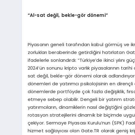
“
Al-sat de
ğil, bekle-g
ö
r d
ö
nemi”
Piyasanın geneli tarafından kabul görmüş ve ik
zorlukları beraberinde getirdiğini hatırlatan 
ifadelerle sonlandırdı: “Türkiye’de ikinci yılı
2024’ün sonunu kripto varlık piyasalarının tari
sat değil, bekle-gör dönemi olarak adlandırıyoru
dönemleri de yatırımcı psikolojisinin en dirençli
dönemlerde portföyde çok fazla değişiklik, fır
etmeye sebep olabilir. Dengeli bir yatırım strate
yatırımcıların, dinamiklerin nasıl değiştiğini 
rotasyon stratejilerini dinamik bir biçimde uygul
çekiyor. Sermaye Piyasası Kurulu’nun (SPK) Faaliy
hizmet sağlayıcısı olan Gate.TR olarak geniş krip