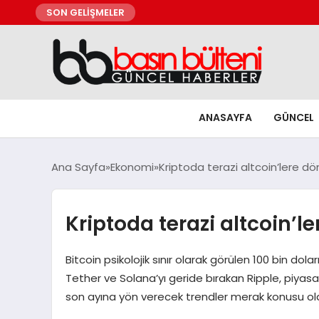
SON GELİŞMELER
ANASAYFA
GÜNCEL
Ana Sayfa
Ekonomi
Kriptoda terazi altcoin’lere d
Kriptoda terazi altcoin’l
Bitcoin psikolojik sınır olarak görülen 100 bin do
Tether ve Solana’yı geride bırakan Ripple, piyasan
son ayına yön verecek trendler merak konusu oldu. 