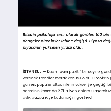
Bitcoin psikolojik sınır olarak g
ö
rülen 100 bin
dengeler altcoin’ler lehine değişti. Piyasa değ
piyasanın yükselen yıldızı oldu.
İSTANBUL
—
Kasım ayını pozitif bir seyirle ger
verecek trendler merak konusu oldu. Bitcoin’in p
günleri, popüler altcoin’lerin yükselişe geçtiği 
hacminin kasımda 2,71 trilyon dolara ulaşarak
aylık bazda ikiye katlandığını gösterdi.