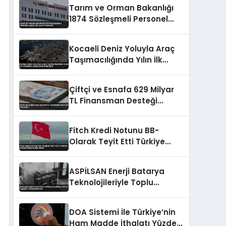
Tarım ve Orman Bakanlığı
1874 Sözleşmeli Personel
Alımı İçin İlan Yayımladı
Kocaeli Deniz Yoluyla Araç
Taşımacılığında Yılın İlk
Yarısında Liderliğini
Sürdürdü
Çiftçi ve Esnafa 629 Milyar
TL Finansman Desteği
Sağlandı
Fitch Kredi Notunu BB-
Olarak Teyit Etti Türkiye
Ekonomisine Güven Verdi
ASPİLSAN Enerji Batarya
Teknolojileriyle Toplu
Taşımayı Güçlendiriyor
DOA Sistemi İle Türkiye’nin
Ham Madde İthalatı Yüzde