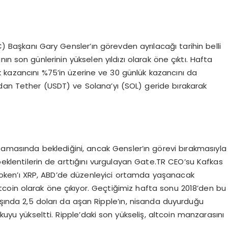
Başkanı Gary Gensler’ın görevden ayrılacağı tarihin belli
nın son günlerinin yükselen yıldızı olarak öne çıktı. Hafta
 kazancını %75’in üzerine ve 30 günlük kazancını da
dan Tether (USDT) ve Solana’yı (SOL) geride bırakarak
şamasında beklediğini, ancak Gensler’ın görevi bırakmasıyla
eklentilerin de arttığını vurgulayan Gate.TR CEO’su Kafkas
token’ı XRP, ABD’de düzenleyici ortamda yaşanacak
ltcoin olarak öne çıkıyor. Geçtiğimiz hafta sonu 2018’den bu
aşında 2,5 doları da aşan Ripple’ın, nisanda duyurduğu
kuyu yükseltti. Ripple’daki son yükseliş, altcoin manzarasını