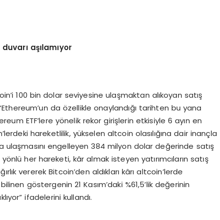
 duvarı aşılamıyor
coin’i 100 bin dolar seviyesine ulaşmaktan alıkoyan satış
“Ethereum’un da özellikle onaylandığı tarihten bu yana
m ETF’lere yönelik rekor girişlerin etkisiyle 6 ayın en
lerdeki hareketlilik, yükselen altcoin olasılığına dair inançla
ara ulaşmasını engelleyen 384 milyon dolar değerinde satış
 yönlü her hareketi, kâr almak isteyen yatırımcıların satış
ğırlık vererek Bitcoin’den aldıkları kârı altcoin’lerde
 bilinen göstergenin 21 Kasım’daki %61,5’lik değerinin
ıyor” ifadelerini kullandı.