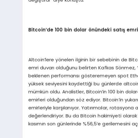
Bitcoin
’
de 100 bin dolar
ö
nündeki satış emri
Altcoin’lere yönelen ilginin bir sebebinin de Bit
emri duvarı olduğunu belirten Kafkas Sönmez, 
beklenen performansı gösteremeyen spot Ethereu
yüksek seviyesini kaydettiği bu günlerde altcoin’
mümkün oldu. Analistler, Bitcoin’in 100 bin dol
emirleri olduğundan söz ediyor. Bitcoin’in yukarı
emirleriyle karşılanıyor. Yatırımcılar, rotasyona a
değerlendiriyor. Bu da Bitcoin hakimiyeti olarak
kasımın son günlerinde %56,5’e gerilemesini açıkl