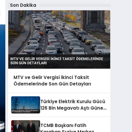
Son Dakika
MTV ve Gelir Vergisi İkinci Taksit
Ödemelerinde Son Gün Detayları
Türkiye Elektrik Kurulu Gücü
126 Bin Megavatı Aştı Güneş
Enerjisi Payı Yükseldi
TCMB Başkanı Fatih
Karahan Suriye Merkez