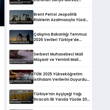
Bankası ile Şam’da Anlaştı
Brent Petrol Jeopolitik
Risklerin Azalmasıyla Yüzde
5.8 Düştü
Çalışma Bakanlığı Temmuz
2026 Verileri Türkiye’de
Sendikalı İşçi Oranını
Açıkladı
Serbest Muhasebeci Mali
Müşavir ve Yeminli Mali
Müşavir Sınav Tarihleri
Açıklandı
TÜİK 2025 Yükseköğretim
İstihdam Verilerini Duyurdu
Lisans Mezunlarında
İstihdam Oranı Düştü
Türkiye’nin Ayçiçeği Yağı
İhracatı İlk Yarıda Yüzde 20
Artış Gösterdi