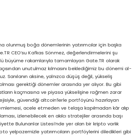
na olunmuş boğa dönemlerinin yatırımcılar için başka
Gate.TR CEO’su Kafkas Sönmez, değerlendirmelerini şu
nı güçlü büyüme rakamlarıyla tamamlayan Gate.TR olarak
hi açısından unutulmaz kılmasını beklediğimiz bu dönemi al-
z. Sanılanın aksine, yalnızca düşüş değil, yükseliş
 olması gerektiği dönemler arasında yer alıyor. Bu gibi
satların kaçmasına ve piyasa yükselişine rağmen zarar
jisiyle, güvendiği altcoin’lerle portföyünü hazırlayan
gözlemlemesi, acele etmeden ve telaşa kapılmadan kâr alıp
aması, izlenebilecek en akılcı stratejiler arasında başı
ette Bulunanlar Listesi’nde yer alan bir kripto varlık
to yelpazemizle yatırımcıların portföylerini diledikleri gibi