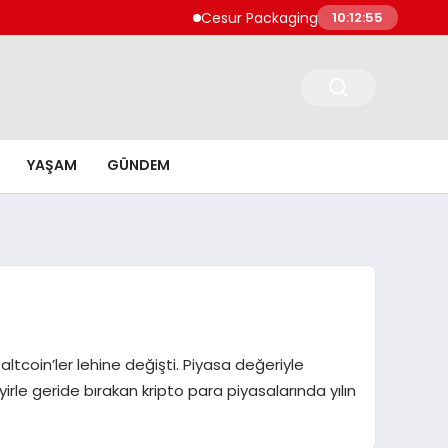
Cesur Packaging, Mısır’daki Üretim Üssünü Bü
10:12:57
YAŞAM
GÜNDEM
altcoin’ler lehine değişti. Piyasa değeriyle
irle geride bırakan kripto para piyasalarında yılın