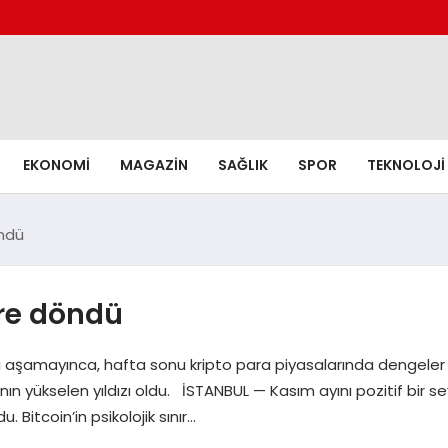
EKONOMI
MAGAZIN
SAĞLIK
SPOR
TEKNOLOJI
öndü
ere döndü
ları aşamayınca, hafta sonu kripto para piyasalarında dengeler 
ın yükselen yıldızı oldu. İSTANBUL — Kasım ayını pozitif bir sey
Bitcoin’in psikolojik sınır…