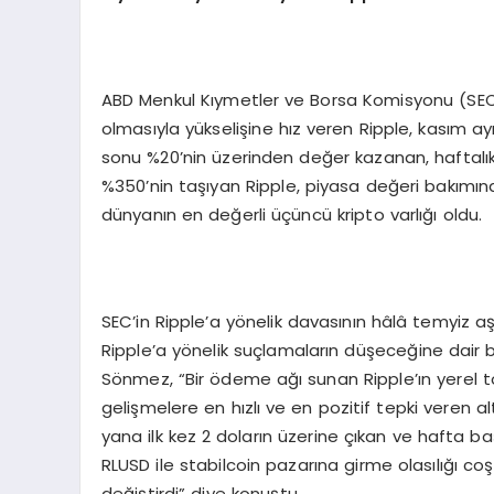
ABD Menkul Kıymetler ve Borsa Komisyonu (SEC) 
olmasıyla yükselişine hız veren Ripple, kasım ayı
sonu %20’nin üzerinden değer kazanan, haftalık
%350’nin taşıyan Ripple, piyasa değeri bakımın
dünyanın en değerli üçüncü kripto varlığı oldu.
SEC’in Ripple’a yönelik davasının hâlâ temyiz a
Ripple’a yönelik suçlamaların düşeceğine dair b
Sönmez, “Bir ödeme ağı sunan Ripple’ın yerel 
gelişmelere en hızlı ve en pozitif tepki veren a
yana ilk kez 2 doların üzerine çıkan ve hafta b
RLUSD ile stabilcoin pazarına girme olasılığı coş
değiştirdi” diye konuştu.