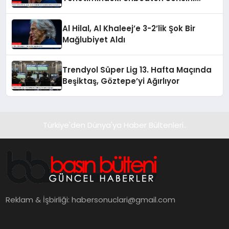
Sonlandırdı
Al Hilal, Al Khaleej’e 3-2’lik Şok Bir
Mağlubiyet Aldı
Trendyol Süper Lig 13. Hafta Maçında
Beşiktaş, Göztepe’yi Ağırlıyor
Türkiye'den Dünya'ya Haber Bültenleri..
Reklam & İşbirliği:
habersonuclari@gmail.com