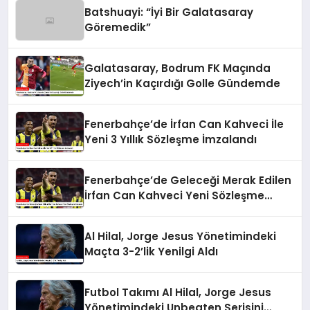
Batshuayi: “İyi Bir Galatasaray
Göremedik”
Galatasaray, Bodrum FK Maçında
Ziyech’in Kaçırdığı Golle Gündemde
Fenerbahçe’de İrfan Can Kahveci İle
Yeni 3 Yıllık Sözleşme İmzalandı
Fenerbahçe’de Geleceği Merak Edilen
İrfan Can Kahveci Yeni Sözleşme
İmzaladı
Al Hilal, Jorge Jesus Yönetimindeki
Maçta 3-2’lik Yenilgi Aldı
Futbol Takımı Al Hilal, Jorge Jesus
Yönetimindeki Unbeaten Serisini