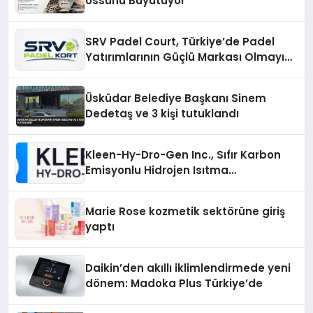
Üssünü Büyütüyor
SRV Padel Court, Türkiye’de Padel
Yatırımlarının Güçlü Markası Olmayı
Sürdürüyor
Üsküdar Belediye Başkanı Sinem
Dedetaş ve 3 kişi tutuklandı
Kleen-Hy-Dro-Gen Inc., Sıfır Karbon
Emisyonlu Hidrojen Isıtma
Teknolojisinde ISO ve TSSA
Düzenleyici Onaylarını Aldı
Marie Rose kozmetik sektörüne giriş
yaptı
Daikin’den akıllı iklimlendirmede yeni
dönem: Madoka Plus Türkiye’de