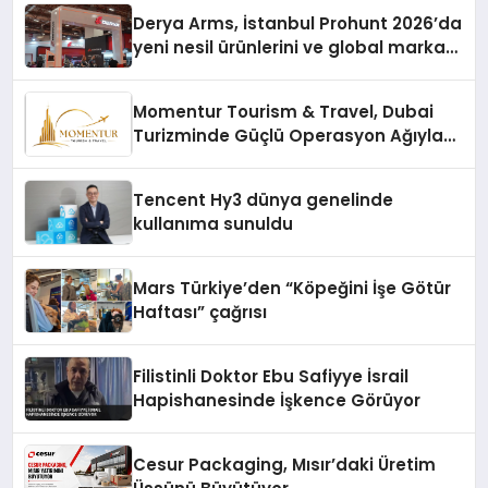
Derya Arms, İstanbul Prohunt 2026’da
yeni nesil ürünlerini ve global marka
vizyonunu sergiledi
Momentur Tourism & Travel, Dubai
Turizminde Güçlü Operasyon Ağıyla
Fark Yaratıyor
Tencent Hy3 dünya genelinde
kullanıma sunuldu
Mars Türkiye’den “Köpeğini İşe Götür
Haftası” çağrısı
Filistinli Doktor Ebu Safiyye İsrail
Hapishanesinde İşkence Görüyor
Cesur Packaging, Mısır’daki Üretim