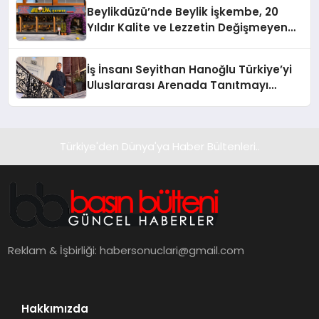
Beylikdüzü’nde Beylik İşkembe, 20
Yıldır Kalite ve Lezzetin Değişmeyen
Adresi
İş İnsanı Seyithan Hanoğlu Türkiye’yi
Uluslararası Arenada Tanıtmayı
Hedefliyor
Türkiye'den Dünya'ya Haber Bültenleri..
Reklam & İşbirliği:
habersonuclari@gmail.com
Hakkımızda