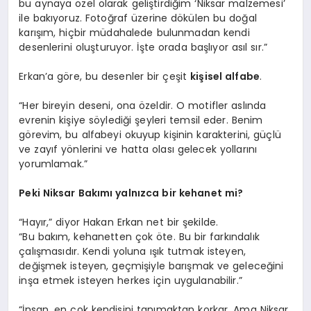
bu aynaya özel olarak geliştirdiğim ‘Niksar malzemesi’
ile bakıyoruz. Fotoğraf üzerine dökülen bu doğal
karışım, hiçbir müdahalede bulunmadan kendi
desenlerini oluşturuyor. İşte orada başlıyor asıl sır.”
Erkan’a göre, bu desenler bir çeşit
kişisel alfabe
.
“Her bireyin deseni, ona özeldir. O motifler aslında
evrenin kişiye söylediği şeyleri temsil eder. Benim
görevim, bu alfabeyi okuyup kişinin karakterini, güçlü
ve zayıf yönlerini ve hatta olası gelecek yollarını
yorumlamak.”
Peki Niksar Bakımı yalnızca bir kehanet mi?
“Hayır,” diyor Hakan Erkan net bir şekilde.
“Bu bakım, kehanetten çok öte. Bu bir farkındalık
çalışmasıdır. Kendi yoluna ışık tutmak isteyen,
değişmek isteyen, geçmişiyle barışmak ve geleceğini
inşa etmek isteyen herkes için uygulanabilir.”
“İnsan, en çok kendisini tanımaktan korkar. Ama Niksar