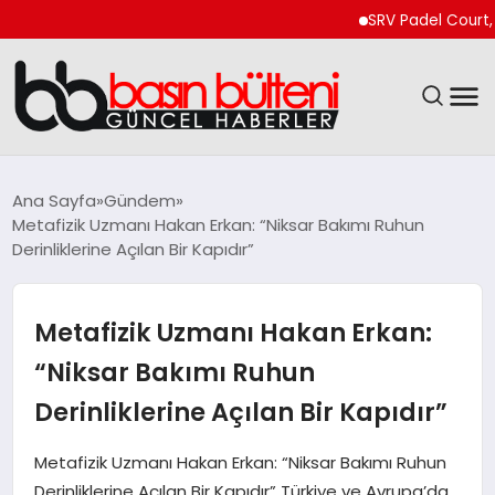
SRV Padel Court, Türk
ANASAYFA
Ana Sayfa
Gündem
Metafizik Uzmanı Hakan Erkan: “Niksar Bakımı Ruhun
GÜNCEL
Derinliklerine Açılan Bir Kapıdır”
EKONOMI
Metafizik Uzmanı Hakan Erkan:
MAGAZIN
“Niksar Bakımı Ruhun
Derinliklerine Açılan Bir Kapıdır”
SAĞLIK
Metafizik Uzmanı Hakan Erkan: “Niksar Bakımı Ruhun
SPOR
Derinliklerine Açılan Bir Kapıdır” Türkiye ve Avrupa’da