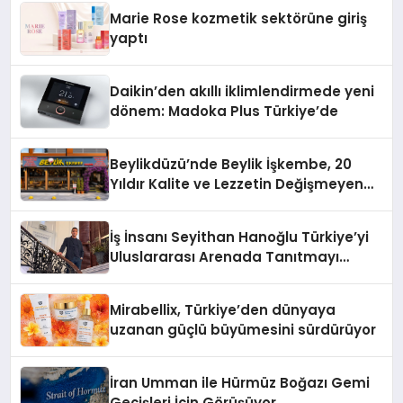
Düzenleyici Onaylarını Aldı
Marie Rose kozmetik sektörüne giriş
yaptı
Daikin’den akıllı iklimlendirmede yeni
dönem: Madoka Plus Türkiye’de
Beylikdüzü’nde Beylik İşkembe, 20
Yıldır Kalite ve Lezzetin Değişmeyen
Adresi
İş İnsanı Seyithan Hanoğlu Türkiye’yi
Uluslararası Arenada Tanıtmayı
Hedefliyor
Mirabellix, Türkiye’den dünyaya
uzanan güçlü büyümesini sürdürüyor
İran Umman ile Hürmüz Boğazı Gemi
Geçişleri İçin Görüşüyor