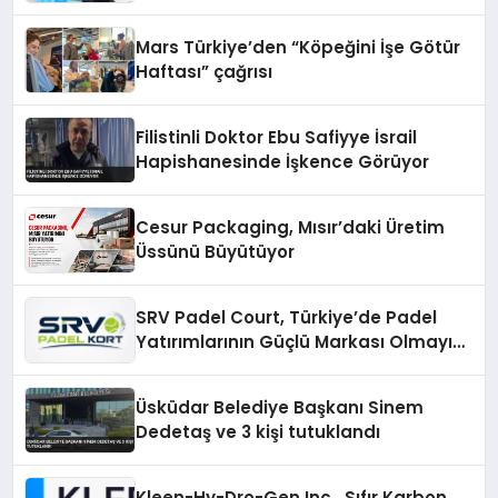
Mars Türkiye’den “Köpeğini İşe Götür
Haftası” çağrısı
Filistinli Doktor Ebu Safiyye İsrail
Hapishanesinde İşkence Görüyor
Cesur Packaging, Mısır’daki Üretim
Üssünü Büyütüyor
SRV Padel Court, Türkiye’de Padel
Yatırımlarının Güçlü Markası Olmayı
Sürdürüyor
Üsküdar Belediye Başkanı Sinem
Dedetaş ve 3 kişi tutuklandı
Kleen-Hy-Dro-Gen Inc., Sıfır Karbon