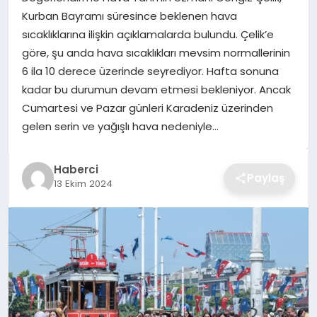
Kurban Bayramı süresince beklenen hava
TEKNOLOJI
sıcaklıklarına ilişkin açıklamalarda bulundu. Çelik’e
göre, şu anda hava sıcaklıkları mevsim normallerinin
YAŞAM
6 ila 10 derece üzerinde seyrediyor. Hafta sonuna
kadar bu durumun devam etmesi bekleniyor. Ancak
GÜNDEM
Cumartesi ve Pazar günleri Karadeniz üzerinden
gelen serin ve yağışlı hava nedeniyle…
Haberci
Paylaş
13 Ekim 2024