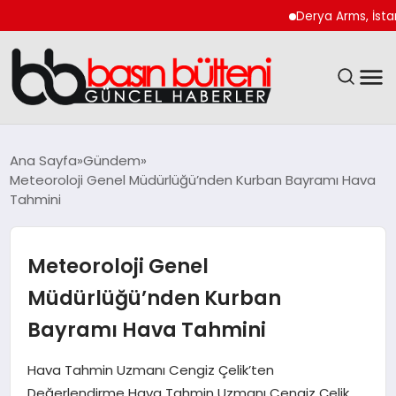
Derya Arms, İstanbul P
ANASAYFA
Ana Sayfa
Gündem
Meteoroloji Genel Müdürlüğü’nden Kurban Bayramı Hava
GÜNCEL
Tahmini
EKONOMI
Meteoroloji Genel
MAGAZIN
Müdürlüğü’nden Kurban
Bayramı Hava Tahmini
SAĞLIK
Hava Tahmin Uzmanı Cengiz Çelik’ten
SPOR
Değerlendirme Hava Tahmin Uzmanı Cengiz Çelik,