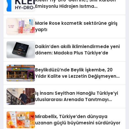
Emisyonlu Hidrojen Isıtma
Teknolojisinde ISO ve TSSA
Düzenleyici Onaylarını Aldı
Marie Rose kozmetik sektörüne giriş
yaptı
Daikin’den akıllı iklimlendirmede yeni
dönem: Madoka Plus Türkiye’de
Beylikdüzü’nde Beylik İşkembe, 20
Yıldır Kalite ve Lezzetin Değişmeyen
Adresi
İş İnsanı Seyithan Hanoğlu Türkiye’yi
Uluslararası Arenada Tanıtmayı
Hedefliyor
Mirabellix, Türkiye’den dünyaya
uzanan güçlü büyümesini sürdürüyor