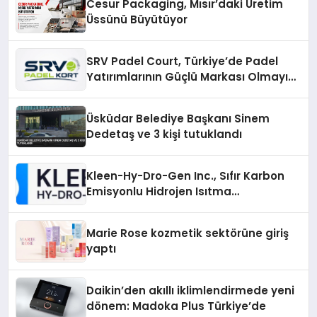
Cesur Packaging, Mısır’daki Üretim
Üssünü Büyütüyor
SRV Padel Court, Türkiye’de Padel
Yatırımlarının Güçlü Markası Olmayı
Sürdürüyor
Üsküdar Belediye Başkanı Sinem
Dedetaş ve 3 kişi tutuklandı
Kleen-Hy-Dro-Gen Inc., Sıfır Karbon
Emisyonlu Hidrojen Isıtma
Teknolojisinde ISO ve TSSA
Düzenleyici Onaylarını Aldı
Marie Rose kozmetik sektörüne giriş
yaptı
Daikin’den akıllı iklimlendirmede yeni
dönem: Madoka Plus Türkiye’de