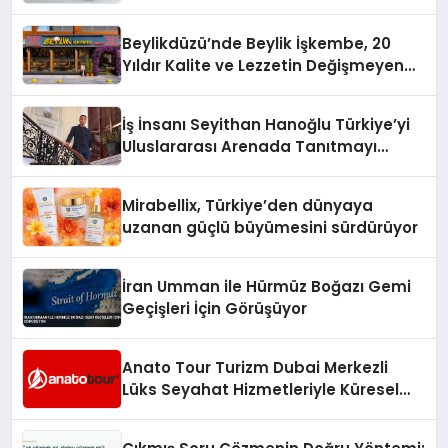
Beylikdüzü’nde Beylik İşkembe, 20
Yıldır Kalite ve Lezzetin Değişmeyen
Adresi
İş İnsanı Seyithan Hanoğlu Türkiye’yi
Uluslararası Arenada Tanıtmayı
Hedefliyor
Mirabellix, Türkiye’den dünyaya
uzanan güçlü büyümesini sürdürüyor
İran Umman ile Hürmüz Boğazı Gemi
Geçişleri İçin Görüşüyor
Anato Tour Turizm Dubai Merkezli
Lüks Seyahat Hizmetleriyle Küresel
Turizmde Öne Çıkıyor