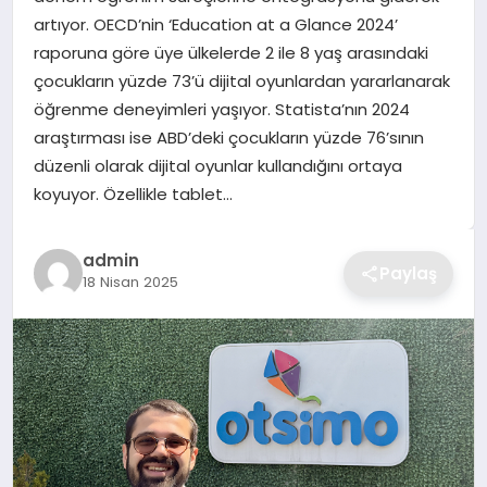
artıyor. OECD’nin ‘Education at a Glance 2024’
TEKNOLOJI
raporuna göre üye ülkelerde 2 ile 8 yaş arasındaki
çocukların yüzde 73’ü dijital oyunlardan yararlanarak
YAŞAM
öğrenme deneyimleri yaşıyor. Statista’nın 2024
araştırması ise ABD’deki çocukların yüzde 76’sının
GÜNDEM
düzenli olarak dijital oyunlar kullandığını ortaya
koyuyor. Özellikle tablet…
admin
Paylaş
18 Nisan 2025