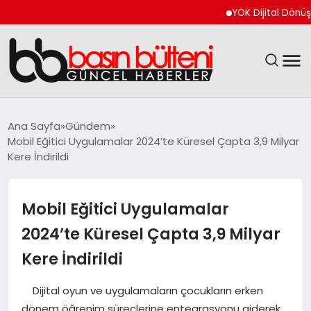
YÖK Dijital Dönüşüm İçin
ANASAYFA
Ana Sayfa
Gündem
Mobil Eğitici Uygulamalar 2024’te Küresel Çapta 3,9 Milyar
GÜNCEL
Kere İndirildi
EKONOMI
Mobil Eğitici Uygulamalar
MAGAZIN
2024’te Küresel Çapta 3,9 Milyar
Kere İndirildi
SAĞLIK
Dijital oyun ve uygulamaların çocukların erken
SPOR
dönem öğrenim süreçlerine entegrasyonu giderek