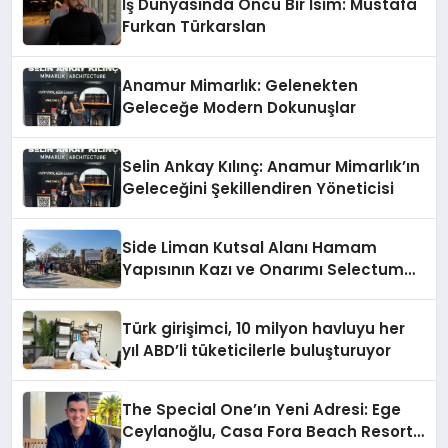
İş Dünyasında Öncü Bir İsim: Mustafa
Furkan Türkarslan
Anamur Mimarlık: Gelenekten
Geleceğe Modern Dokunuşlar
Selin Ankay Kılınç: Anamur Mimarlık’ın
Geleceğini Şekillendiren Yöneticisi
Side Liman Kutsal Alanı Hamam
Yapısının Kazı ve Onarımı Selectum
Hotels&Resorts’un da Katkılarıyla
Tamamlandı
Türk girişimci, 10 milyon havluyu her
yıl ABD’li tüketicilerle buluşturuyor
The Special One’ın Yeni Adresi: Ege
Ceylanoğlu, Casa Fora Beach Resort