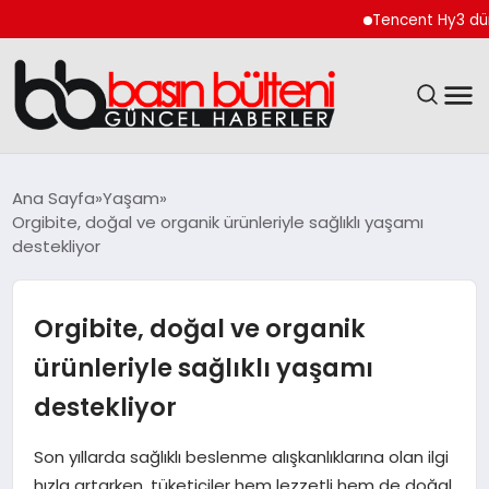
Tencent Hy3 dünya g
ANASAYFA
Ana Sayfa
Yaşam
Orgibite, doğal ve organik ürünleriyle sağlıklı yaşamı
GÜNCEL
destekliyor
EKONOMI
Orgibite, doğal ve organik
MAGAZIN
ürünleriyle sağlıklı yaşamı
destekliyor
SAĞLIK
Son yıllarda sağlıklı beslenme alışkanlıklarına olan ilgi
SPOR
hızla artarken, tüketiciler hem lezzetli hem de doğal