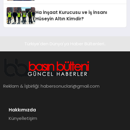
Hotel’i Zirveye Taşımaya Geliyor!
Ha İnşaat Kurucusu ve İş İnsanı
Hüseyin Altın Kimdir?
Türkiye'den Dünya'ya Haber Bültenleri..
Reklam & İşbirliği:
habersonuclari@gmail.com
Hakkımızda
Künye
İletişim