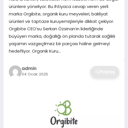
ürünlere yöneliyor. Bu ihtiyaca cevap veren yerli
TEKNOLOJI
marka Orgibite, organik kuru meyveleri, bakliyat
ürünleri ve taptaze kuruyemişleriyle dikkat çekiyor.
YAŞAM
Orgibite CEO’su Serkan Özsinan’ın liderliğinde
büyüyen marka, doğallığı ön planda tutarak sağlıklı
GÜNDEM
yaşamın vazgeçilmez bir parçası haline gelmeyi
hedefliyor. Organik Kuru…
admin
Paylaş
04 Ocak 2025