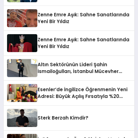
Mehmet Arca’dan Sektöre Güçlü
Yatırım
Zenne Emre Aşık: Sahne Sanatlarında
Yeni Bir Yıldız
Zenne Emre Aşık: Sahne Sanatlarında
Yeni Bir Yıldız
Altın Sektörünün Lideri Şahin
İsmailoğulları, İstanbul Mücevher
Fuarı’nda Parladı ￼
Esenler’de İngilizce Öğrenmenin Yeni
Adresi: Büyük Açılış Fırsatıyla %20
İndirim!
Sterk Berzah Kimdir?