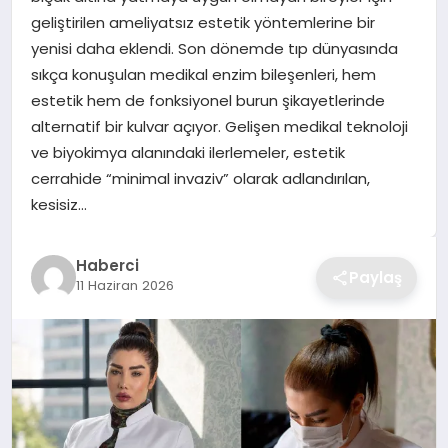
geliştirilen ameliyatsız estetik yöntemlerine bir
TEKNOLOJI
yenisi daha eklendi. Son dönemde tıp dünyasında
sıkça konuşulan medikal enzim bileşenleri, hem
YAŞAM
estetik hem de fonksiyonel burun şikayetlerinde
alternatif bir kulvar açıyor. Gelişen medikal teknoloji
GÜNDEM
ve biyokimya alanındaki ilerlemeler, estetik
cerrahide “minimal invaziv” olarak adlandırılan,
kesisiz…
Haberci
Paylaş
11 Haziran 2026