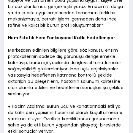
yapıyor ve tamamen doku yapısına uygun, kişiye özel
bir doz planlaması gerçekleştiriyoruz. Amacımız, dolgu
ya da ip askı uygulamalarından tamamen farklı bir
mekanizmayla, cerrahi işlem içermeden daha ince,
rafine ve kalıcı bir burun profilioluşturmaktır.”
Hem Estetik Hem Fonksiyonel Katkı Hedefleniyor
Merkezden edinilen bilgilere göre, söz konusu enzim
protokollerinin sadece dış görünüşü dengelemekle
kalmayıp, burun içi yapılarda da işlevsel rahatlamalar
sağlayabildiği gözlemleniyor. İnce uçlu enjeksiyonlar
vasıtasıyla hedeflenen katmana kontrollü şekilde
aktarılan bu bileşenlerin, hastanın solunum kalitesine
olan olumlu etkileri ve hedeflenen sonuçları şu şekilde
sıralanıyor:
● Hacim Azaltma: Burun ucu ve kanatlarındaki etli ya
da kalın deri yapısının hacimsel olarak küçültülmesine
yardımcı oluyor. Özellikle kemikli burun görünümüne
sahip ya da etli burun yapısından şikayetçi bireylerde
etkili sonuçlar veriyor.