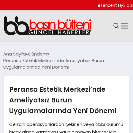
Tencent Hy3 dünya gen
ANASAYFA
Ana Sayfa
Gündem
Peransa Estetik Merkezi’nde Ameliyatsız Burun
GÜNCEL
Uygulamalarında Yeni Dönem!
EKONOMI
Peransa Estetik Merkezi’nde
MAGAZIN
Ameliyatsız Burun
Uygulamalarında Yeni Dönem!
SAĞLIK
Cerrahi operasyonlardan çekinen veya tıbbi durumu
SPOR
bıçak altına yatmaya uygun olmayan bireyler için