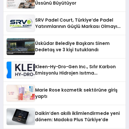
Üssünü Büyütüyor
SRV Padel Court, Türkiye’de Padel
Yatırımlarının Güçlü Markası Olmayı
Sürdürüyor
Üsküdar Belediye Başkanı Sinem
Dedetaş ve 3 kişi tutuklandı
Kleen-Hy-Dro-Gen Inc., Sıfır Karbon
Emisyonlu Hidrojen Isıtma
Teknolojisinde ISO ve TSSA
Düzenleyici Onaylarını Aldı
Marie Rose kozmetik sektörüne giriş
yaptı
Daikin’den akıllı iklimlendirmede yeni
dönem: Madoka Plus Türkiye’de