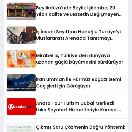
Beylikdüzü’nde Beylik İşkembe, 20
Yıldır Kalite ve Lezzetin Değişmeyen
Adresi
İş İnsanı Seyithan Hanoğlu Türkiye’yi
Uluslararası Arenada Tanıtmayı
Hedefliyor
Mirabellix, Türkiye’den dünyaya
uzanan güçlü büyümesini sürdürüyor
İran Umman ile Hürmüz Boğazı Gemi
Geçişleri İçin Görüşüyor
Anato Tour Turizm Dubai Merkezli
Lüks Seyahat Hizmetleriyle Küresel
Turizmde Öne Çıkıyor
Çıkmış Soru Çözmenin Doğru Yöntemi: