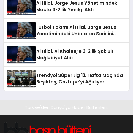
Al Hilal, Jorge Jesus Yönetimindeki
Maçta 3-2’lik Yenilgi Aldı
Futbol Takımı Al Hilal, Jorge Jesus
Yönetimindeki Unbeaten Serisini
Sonlandırdı
Al Hilal, Al Khaleej’e 3-2’lik Şok Bir
Mağlubiyet Aldı
Trendyol Süper Lig 13. Hafta Maçında
Beşiktaş, Göztepe’yi Ağırlıyor
Türkiye'den Dünya'ya Haber Bültenleri..