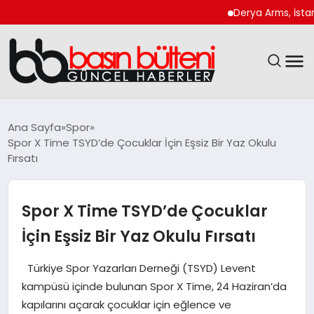
Derya Arms, İstanbul P
ANASAYFA
Ana Sayfa
Spor
Spor X Time TSYD’de Çocuklar İçin Eşsiz Bir Yaz Okulu
GÜNCEL
Fırsatı
EKONOMI
Spor X Time TSYD’de Çocuklar
MAGAZIN
İçin Eşsiz Bir Yaz Okulu Fırsatı
SAĞLIK
Türkiye Spor Yazarları Derneği (TSYD) Levent
kampüsü içinde bulunan Spor X Time, 24 Haziran’da
SPOR
kapılarını açarak çocuklar için eğlence ve