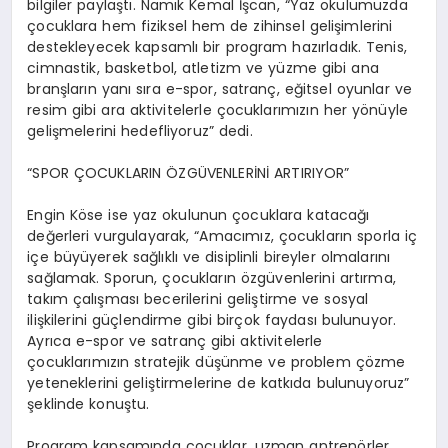
bilgiler paylaştı. Namık Kemal İşcan, “Yaz okulumuzda
çocuklara hem fiziksel hem de zihinsel gelişimlerini
destekleyecek kapsamlı bir program hazırladık. Tenis,
cimnastik, basketbol, atletizm ve yüzme gibi ana
branşların yanı sıra e-spor, satranç, eğitsel oyunlar ve
resim gibi ara aktivitelerle çocuklarımızın her yönüyle
gelişmelerini hedefliyoruz” dedi.
“SPOR ÇOCUKLARIN ÖZGÜVENLERİNİ ARTIRIYOR”
Engin Köse ise yaz okulunun çocuklara katacağı
değerleri vurgulayarak, “Amacımız, çocukların sporla iç
içe büyüyerek sağlıklı ve disiplinli bireyler olmalarını
sağlamak. Sporun, çocukların özgüvenlerini artırma,
takım çalışması becerilerini geliştirme ve sosyal
ilişkilerini güçlendirme gibi birçok faydası bulunuyor.
Ayrıca e-spor ve satranç gibi aktivitelerle
çocuklarımızın stratejik düşünme ve problem çözme
yeteneklerini geliştirmelerine de katkıda bulunuyoruz”
şeklinde konuştu.
Program kapsamında çocuklar, uzman antrenörler