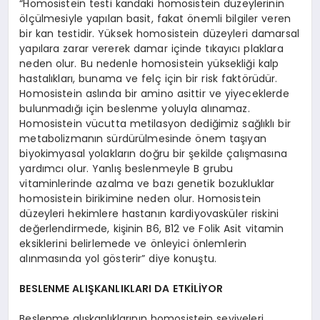
“Homosistein testi kandaki homosistein düzeylerinin
ölçülmesiyle yapılan basit, fakat önemli bilgiler veren
bir kan testidir. Yüksek homosistein düzeyleri damarsal
yapılara zarar vererek damar içinde tıkayıcı plaklara
neden olur. Bu nedenle homosistein yüksekliği kalp
hastalıkları, bunama ve felç için bir risk faktörüdür.
Homosistein aslında bir amino asittir ve yiyeceklerde
bulunmadığı için beslenme yoluyla alınamaz.
Homosistein vücutta metilasyon dediğimiz sağlıklı bir
metabolizmanın sürdürülmesinde önem taşıyan
biyokimyasal yolakların doğru bir şekilde çalışmasına
yardımcı olur. Yanlış beslenmeyle B grubu
vitaminlerinde azalma ve bazı genetik bozukluklar
homosistein birikimine neden olur. Homosistein
düzeyleri hekimlere hastanın kardiyovasküler riskini
değerlendirmede, kişinin B6, B12 ve Folik Asit vitamin
eksiklerini belirlemede ve önleyici önlemlerin
alınmasında yol gösterir” diye konuştu.
BESLENME ALIŞKANLIKLARI DA ETKİLİYOR
Beslenme alışkanlıklarının homosistein seviyeleri