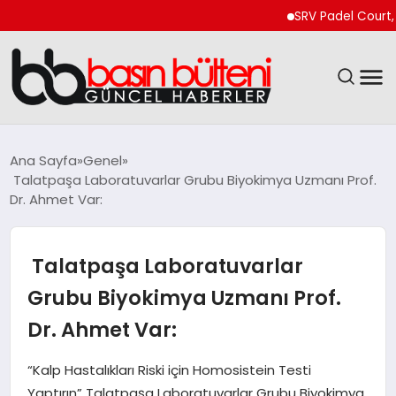
SRV Padel Court, Türk
ANASAYFA
Ana Sayfa
Genel
Talatpaşa Laboratuvarlar Grubu Biyokimya Uzmanı Prof.
GÜNCEL
Dr. Ahmet Var:
EKONOMI
Talatpaşa Laboratuvarlar
MAGAZIN
Grubu Biyokimya Uzmanı Prof.
Dr. Ahmet Var:
SAĞLIK
“Kalp Hastalıkları Riski için Homosistein Testi
SPOR
Yaptırın” Talatpaşa Laboratuvarlar Grubu Biyokimya