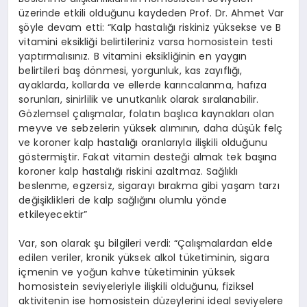
üzerinde etkili olduğunu kaydeden Prof. Dr. Ahmet Var
şöyle devam etti: “Kalp hastalığı riskiniz yüksekse ve B
vitamini eksikliği belirtileriniz varsa homosistein testi
yaptırmalısınız. B vitamini eksikliğinin en yaygın
belirtileri baş dönmesi, yorgunluk, kas zayıflığı,
ayaklarda, kollarda ve ellerde karıncalanma, hafıza
sorunları, sinirlilik ve unutkanlık olarak sıralanabilir.
Gözlemsel çalışmalar, folatın başlıca kaynakları olan
meyve ve sebzelerin yüksek alımının, daha düşük felç
ve koroner kalp hastalığı oranlarıyla ilişkili olduğunu
göstermiştir. Fakat vitamin desteği almak tek başına
koroner kalp hastalığı riskini azaltmaz. Sağlıklı
beslenme, egzersiz, sigarayı bırakma gibi yaşam tarzı
değişiklikleri de kalp sağlığını olumlu yönde
etkileyecektir”
Var, son olarak şu bilgileri verdi: “Çalışmalardan elde
edilen veriler, kronik yüksek alkol tüketiminin, sigara
içmenin ve yoğun kahve tüketiminin yüksek
homosistein seviyeleriyle ilişkili olduğunu, fiziksel
aktivitenin ise homosistein düzeylerini ideal seviyelere