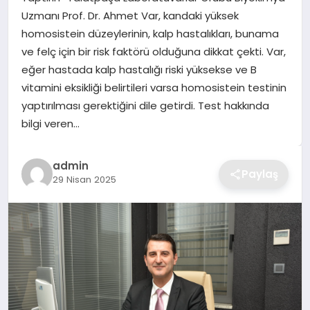
Uzmanı Prof. Dr. Ahmet Var, kandaki yüksek
TEKNOLOJI
homosistein düzeylerinin, kalp hastalıkları, bunama
ve felç için bir risk faktörü olduğuna dikkat çekti. Var,
YAŞAM
eğer hastada kalp hastalığı riski yüksekse ve B
vitamini eksikliği belirtileri varsa homosistein testinin
GÜNDEM
yaptırılması gerektiğini dile getirdi. Test hakkında
bilgi veren…
admin
Paylaş
29 Nisan 2025