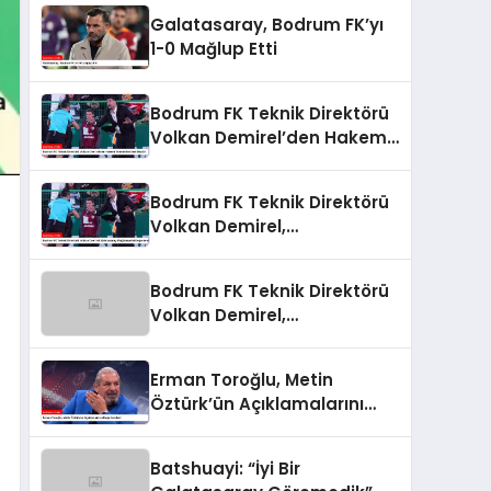
Galatasaray, Bodrum FK’yı
1-0 Mağlup Etti
Bodrum FK Teknik Direktörü
Volkan Demirel’den Hakem
Yönetimine Sert Eleştiri
Bodrum FK Teknik Direktörü
Volkan Demirel,
Galatasaray Mağlubiyetini
Değerlendirdi
Bodrum FK Teknik Direktörü
Volkan Demirel,
Galatasaray Mağlubiyetini
Değerlendirdi
Erman Toroğlu, Metin
Öztürk’ün Açıklamalarını
Değerlendirdi
Batshuayi: “İyi Bir