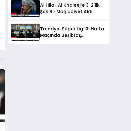
Sonlandırdı
Al Hilal, Al Khaleej’e 3-2’lik
Şok Bir Mağlubiyet Aldı
Trendyol Süper Lig 13. Hafta
Maçında Beşiktaş,
Göztepe’yi Ağırlıyor
0