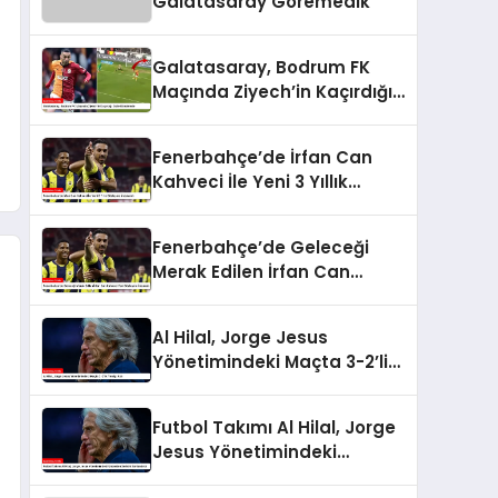
Galatasaray Göremedik”
Galatasaray, Bodrum FK
Maçında Ziyech’in Kaçırdığı
Golle Gündemde
Fenerbahçe’de İrfan Can
Kahveci İle Yeni 3 Yıllık
Sözleşme İmzalandı
Fenerbahçe’de Geleceği
Merak Edilen İrfan Can
Kahveci Yeni Sözleşme
İmzaladı
Al Hilal, Jorge Jesus
Yönetimindeki Maçta 3-2’lik
Yenilgi Aldı
Futbol Takımı Al Hilal, Jorge
Jesus Yönetimindeki
Unbeaten Serisini