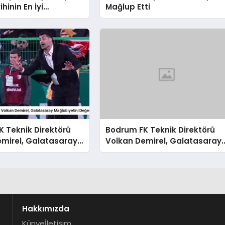
ihinin En İyi
Mağlup Etti
sını Gösterdi
 Teknik Direktörü
Bodrum FK Teknik Direktörü
emirel, Galatasaray
Volkan Demirel, Galatasaray
tini Değerlendirdi
Mağlubiyetini Değerlendirdi
Hakkımızda
Künye
İletişim