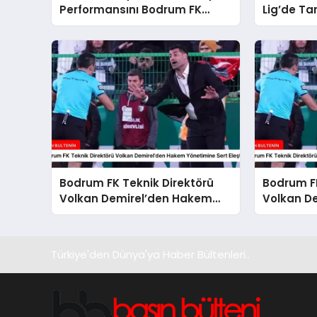
Performansını Bodrum FK
Lig’de Tar
Galibiyetiyle Taçlandırdı
Performan
Bodrum FK Teknik Direktörü
Bodrum FK
Volkan Demirel’den Hakem
Volkan D
Yönetimine Sert Eleştiri
Mağlubiye
Türkiye'den Dünya'ya Haber Bültenleri..