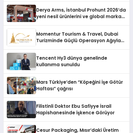
Derya Arms, İstanbul Prohunt 2026’da
yeni nesil ürünlerini ve global marka
vizyonunu sergiledi
Momentur Tourism & Travel, Dubai
Turizminde Güçlü Operasyon Ağıyla
Fark Yaratıyor
Tencent Hy3 dünya genelinde
kullanıma sunuldu
Mars Türkiye’den “Köpeğini İşe Götür
Haftası” çağrısı
Filistinli Doktor Ebu Safiyye İsrail
Hapishanesinde İşkence Görüyor
Cesur Packaging, Mısır’daki Üretim