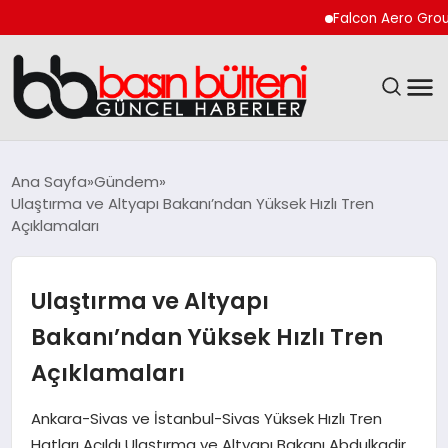
Falcon Aero Group, Küre
ANASAYFA
Ana Sayfa
Gündem
Ulaştırma ve Altyapı Bakanı’ndan Yüksek Hızlı Tren
GÜNCEL
Açıklamaları
EKONOMI
Ulaştırma ve Altyapı
MAGAZIN
Bakanı’ndan Yüksek Hızlı Tren
Açıklamaları
SAĞLIK
Ankara-Sivas ve İstanbul-Sivas Yüksek Hızlı Tren
SPOR
Hatları Açıldı Ulaştırma ve Altyapı Bakanı Abdulkadir