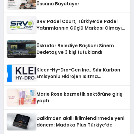
Üssünü Büyütüyor
SRV Padel Court, Türkiye’de Padel
Yatırımlarının Güçlü Markası Olmayı
Sürdürüyor
Üsküdar Belediye Başkanı Sinem
Dedetaş ve 3 kişi tutuklandı
Kleen-Hy-Dro-Gen Inc., Sıfır Karbon
Emisyonlu Hidrojen Isıtma
Teknolojisinde ISO ve TSSA
Düzenleyici Onaylarını Aldı
Marie Rose kozmetik sektörüne giriş
yaptı
Daikin’den akıllı iklimlendirmede yeni
dönem: Madoka Plus Türkiye’de