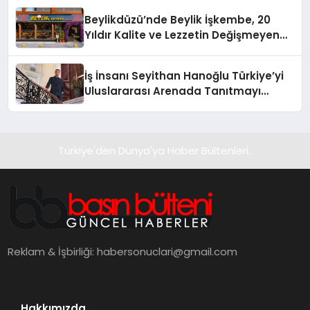
Beylikdüzü’nde Beylik İşkembe, 20
Yıldır Kalite ve Lezzetin Değişmeyen
Adresi
İş İnsanı Seyithan Hanoğlu Türkiye’yi
Uluslararası Arenada Tanıtmayı
Hedefliyor
Türkiye'den Dünya'ya Haber Bültenleri..
Reklam & İşbirliği:
habersonuclari@gmail.com
Hakkımızda