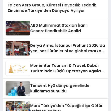
Falcon Aero Group, Küresel Havacılık Tedarik
Zincirinde Türkiye’den Dünyaya Açılıyor
ABD Mühimmat Stokları İran’ı
Cesaretlendirebilir Analizi
Derya Arms, İstanbul Prohunt 2026’da
yeni nesil ürünlerini ve global marka
vizyonunu sergiledi
Momentur Tourism & Travel, Dubai
Turizminde Güçlü Operasyon Ağıyla
Fark Yaratıyor
Tencent Hy3 dünya genelinde
kullanıma sunuldu
Mars Türkiye’den “Köpeğini İşe Götür