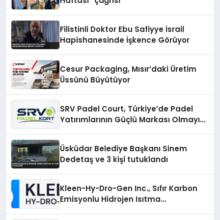
Haftası” çağrısı
Filistinli Doktor Ebu Safiyye İsrail
Hapishanesinde İşkence Görüyor
Cesur Packaging, Mısır’daki Üretim
Üssünü Büyütüyor
SRV Padel Court, Türkiye’de Padel
Yatırımlarının Güçlü Markası Olmayı
Sürdürüyor
Üsküdar Belediye Başkanı Sinem
Dedetaş ve 3 kişi tutuklandı
Kleen-Hy-Dro-Gen Inc., Sıfır Karbon
Emisyonlu Hidrojen Isıtma
Teknolojisinde ISO ve TSSA