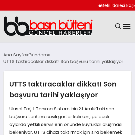
Gelir İdaresi Başkanlığı 
ANASAYFA
Ana Sayfa
Gündem
UTTS taktıracaklar dikkat! Son başvuru tarihi yaklaşıyor
GÜNCEL
EKONOMI
UTTS taktıracaklar dikkat! Son
başvuru tarihi yaklaşıyor
MAGAZIN
Ulusal Taşıt Tanıma Sistemi’nin 31 Aralık’taki son
SAĞLIK
başvuru tarihine sayılı günler kalırken, gelecek
aylarda yetkili servislerin önünde kuyruklar oluşması
SPOR
bekleniyor. UTTS cihazı taktırmak için sıra beklemek