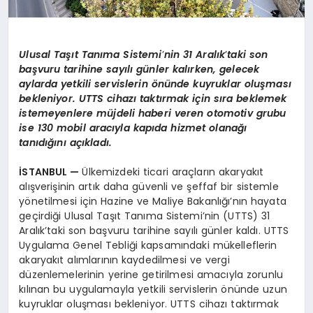
Ulusal Taşıt Tanıma Sistemi
’
nin 31 Aralık
’
taki son
başvuru tarihine sayılı günler kalırken, gelecek
aylarda yetkili servislerin
ö
nünde kuyruklar oluş
mas
ı
bekleniyor. UTTS cihazı taktırmak için sıra beklemek
istemeyenlere müjdeli haberi veren otomotiv grubu
ise 130 mobil aracıyla kapıda hizmet olanağı
tanıdığını açıkladı.
İSTANBUL
—
Ülkemizdeki ticari araçların akaryakıt
alışverişinin artık daha güvenli ve şeffaf bir sistemle
yönetilmesi için Hazine ve Maliye Bakanlığı’nın hayata
geçirdiği Ulusal Taşıt Tanıma Sistemi’nin (UTTS) 31
Aralık’taki son başvuru tarihine sayılı günler kaldı. UTTS
Uygulama Genel Tebliği kapsamındaki mükelleflerin
akaryakıt alımlarının kaydedilmesi ve vergi
düzenlemelerinin yerine getirilmesi amacıyla zorunlu
kılınan bu uygulamayla yetkili servislerin önünde uzun
kuyruklar oluşması bekleniyor. UTTS cihazı taktırmak