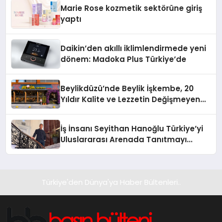
Düzenleyici Onaylarını Aldı
Marie Rose kozmetik sektörüne giriş
yaptı
Daikin’den akıllı iklimlendirmede yeni
dönem: Madoka Plus Türkiye’de
Beylikdüzü’nde Beylik İşkembe, 20
Yıldır Kalite ve Lezzetin Değişmeyen
Adresi
İş İnsanı Seyithan Hanoğlu Türkiye’yi
Uluslararası Arenada Tanıtmayı
Hedefliyor
Türkiye'den Dünya'ya Haber Bültenleri..